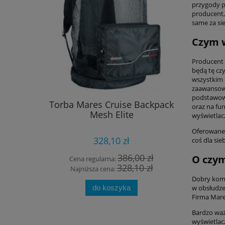
przygody p
producent,
same za si
Czym 
Producent 
będą tę czy
wszystkim 
zaawansowa
podstawowe
Torba Mares Cruise Backpack
Balast Sc
oraz na fu
Mesh Elite
wyświetlac
Oferowane 
328,10 zł
coś dla sieb
386,00 zł
O czym
Cena regularna:
Cena
328,10 zł
Najniższa cena:
Najn
Dobry komp
do koszyka
w obsłudze.
Firma Mare
Bardzo waż
wyświetlac