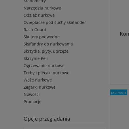
Manometry
Narzędzia nurkowe
Odzież nurkowa
Ocieplacze pod suchy skafander
Rash Guard
Kom
Skutery podwodne
Skafandry do nurkowania
Skrzydła, płyty, uprzęże
Skrzynie Peli
Ogrzewanie nurkowe
Torby i plecaki nurkowe
Węże nurkowe
Zegarki nurkowe
promocja
Nowości
Promocje
Opcje przeglądania