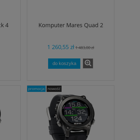
k 4
Komputer Mares Quad 2
1 260,55 zł
1 483,00 zł
do koszyka
promocja
nowość