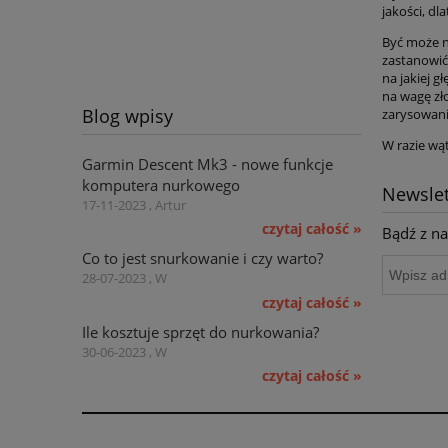
jakości, dl
Być może n
zastanowić
na jakiej g
na wagę zł
Blog wpisy
zarysowani
W razie wą
Garmin Descent Mk3 - nowe funkcje
komputera nurkowego
Newslet
17-11-2023 , Artur
czytaj całość »
Bądź z na
Co to jest snurkowanie i czy warto?
28-07-2023 , W
czytaj całość »
Ile kosztuje sprzęt do nurkowania?
30-06-2023 , W
czytaj całość »