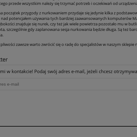
atego przede wszystkim należy się trzymać potrzeb i oczekiwań od urządzeni
a początek przygody z nurkowaniem przydaje się jedynie kilka z podstawo
 nad potencjałem używania tych bardziej zaawansowanych komputerów Mare
łębokości znajduje się nurek, czy też jak wiele powietrza pozostało mu w but
ota, szczególnie gdy zaplanowana sesja nurkowania będzie długa. Są też bar
a.
tpliwości zawsze warto zwrócić się o radę do specjalistów w naszym sklepi
ter
mi w kontakcie! Podaj swój adres e-mail, jeżeli chcesz otrzymyw