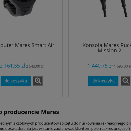
uter Mares Smart Air
Konsola Mares Puck
Mission 2
2 161,55 zł
1 440,75 zł
2 543,00 zł
1 695,00 z
do koszyka
do koszyka
o producencie Mares
 jednym z czołowych producentów sprzętu do nurkowania rekreacyjnego oraz
u doświadczeniu jest w stanie zaoferować klientom pełen zakres urządzeń 