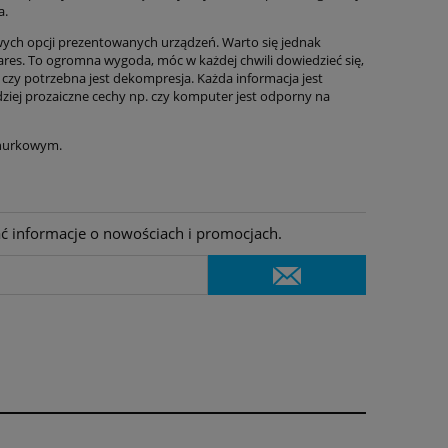
a.
wych opcji prezentowanych urządzeń. Warto się jednak
s. To ogromna wygoda, móc w każdej chwili dowiedzieć się,
li czy potrzebna jest dekompresja. Każda informacja jest
dziej prozaiczne cechy np. czy komputer jest odporny na
e nurkowym.
ać informacje o nowościach i promocjach.