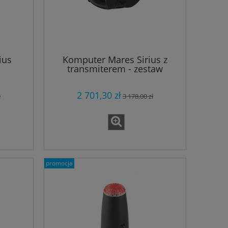
ius
Komputer Mares Sirius z
transmiterem - zestaw
2 701,30 zł
ł
3 178,00 zł
promocja