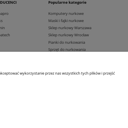
DUCENCI
Popularne kategorie
bapro
Komputery nurkowe
ks
Maski i fajki nurkowe
min
Sklep nurkowy Warszawa
batech
Sklep nurkowy Wrocław
Pianki do nurkowania
Sprzęt do nurkowania
Komputery Suunto
kceptować wykorzystanie przez nas wszystkich tych plików i przejść