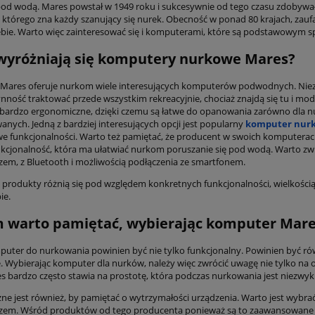
od wodą. Mares powstał w 1949 roku i sukcesywnie od tego czasu zdobywał 
 którego zna każdy szanujący się nurek. Obecność w ponad 80 krajach, zauf
ebie. Warto więc zainteresować się i komputerami, które są podstawowym 
wyróżniają się komputery nurkowe Mares?
Mares oferuje nurkom wiele interesujących komputerów podwodnych. Niezaprz
nność traktować przede wszystkim rekreacyjnie, chociaż znajdą się tu i mod
bardzo ergonomiczne, dzięki czemu są łatwe do opanowania zarówno dla nur
nych. Jedną z bardziej interesujących opcji jest popularny
komputer nurk
 funkcjonalności. Warto też pamiętać, że producent w swoich komputera
ubapro granulki 2,5 kg
Skafander Scubapro DEFINIT
nkcjonalność, która ma ułatwiać nurkom poruszanie się pod wodą. Warto z
5 mm Męski
zem, z Bluetooth i możliwością podłączenia ze smartfonem.
produkty różnią się pod względem konkretnych funkcjonalności, wielkością
154,80 zł
1 575,00 zł
ie.
172,00 zł
1 750,00 zł
 warto pamiętać, wybierając komputer Mar
 regularna:
Cena regularna:
172,00 zł
1 575,00 zł
iższa cena:
Najniższa cena:
uter do nurkowania powinien być nie tylko funkcjonalny. Powinien być r
do koszyka
do koszyka
 Wybierając komputer dla nurków, należy więc zwrócić uwagę nie tylko na op
s bardzo często stawia na prostotę, która podczas nurkowania jest niezwyk
ne jest również, by pamiętać o wytrzymałości urządzenia. Warto jest wybr
zem. Wśród produktów od tego producenta ponieważ są to zaawansowane k