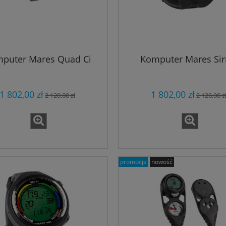
puter Mares Quad Ci
Komputer Mares Sir
1 802,00 zł
1 802,00 zł
2 120,00 zł
2 120,00 z
promocja
nowość