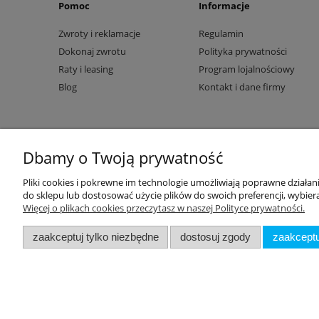
Pomoc
Informacje
Zwroty i reklamacje
Regulamin
Dokonaj zwrotu
Polityka prywatności
Raty i leasing
Program lojalnościowy
Blog
Kontakt i dane firmy
Dbamy o Twoją prywatność
Pliki cookies i pokrewne im technologie umożliwiają poprawne działa
do sklepu lub dostosować użycie plików do swoich preferencji, wybiera
Więcej o plikach cookies przeczytasz w naszej Polityce prywatności.
zaakceptuj tylko niezbędne
dostosuj zgody
zaakceptu