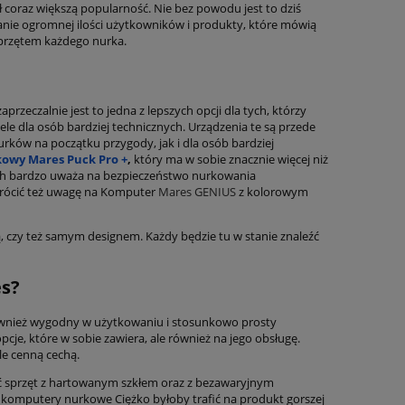
coraz większą popularność. Nie bez powodu jest to dziś
anie ogromnej ilości użytkowników i produkty, które mówią
sprzętem każdego nurka.
eczalnie jest to jedna z lepszych opcji dla tych, którzy
ele dla osób bardziej technicznych. Urządzenia te są przede
ków na początku przygody, jak i dla osób bardziej
owy Mares Puck Pro +
,
który ma w sobie znacznie więcej niż
ch bardzo uważa na bezpieczeństwo nurkowania
ION
Scubapro Aladin Sport (bez
Maska Scubapro
wrócić też uwagę na Komputer
Mares GENIUS
z kolorowym
paska)
kol
, czy też samym designem. Każdy będzie tu w stanie znaleźć
990,00 zł
261,
1 100,00 zł
es?
Cena regularna:
Cena regularn
1 035,00 zł
Najniższa cena:
Najniższa cen
ównież wygodny w użytkowaniu i stosunkowo prosty
do koszyka
do ko
cje, które w sobie zawiera, ale również na jego obsługę.
le cenną cechą.
ać sprzęt z hartowanym szkłem oraz z bezawaryjnym
omputery nurkowe Ciężko byłoby trafić na produkt gorszej