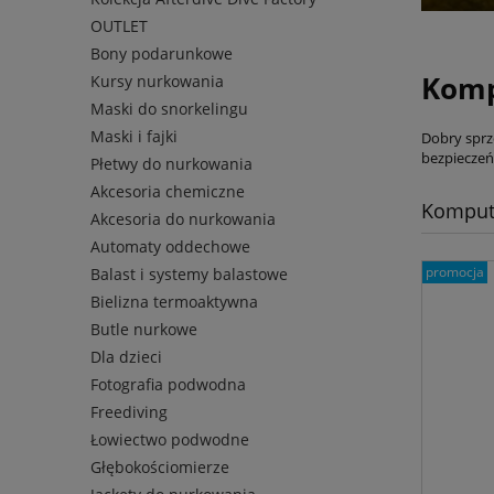
OUTLET
Bony podarunkowe
Komp
Kursy nurkowania
Maski do snorkelingu
Maski i fajki
Dobry sprz
bezpieczeń
Płetwy do nurkowania
Akcesoria chemiczne
Komput
Akcesoria do nurkowania
Automaty oddechowe
promocja
Balast i systemy balastowe
Bielizna termoaktywna
Butle nurkowe
Dla dzieci
Fotografia podwodna
Freediving
Łowiectwo podwodne
Głębokościomierze