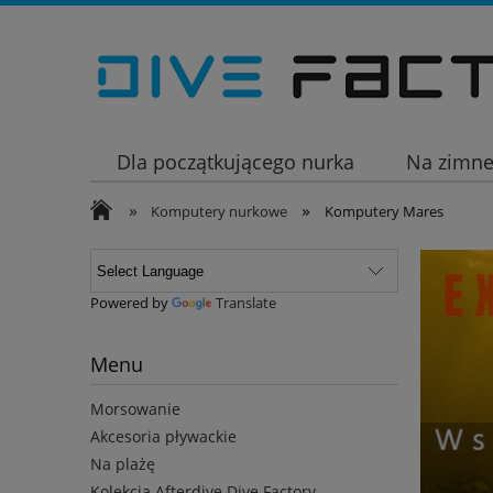
Dla początkującego nurka
Na zimn
»
»
Wakacje
Komputery nurkowe
Komputery Mares
Powered by
Translate
Menu
Morsowanie
Akcesoria pływackie
Na plażę
Kolekcja Afterdive Dive Factory