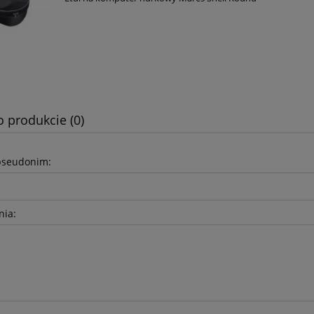
o produkcie (0)
pseudonim:
nia: