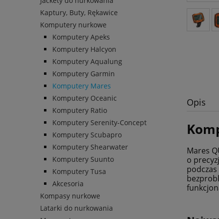
Jackety do nurkowania
Kaptury, Buty, Rękawice
Komputery nurkowe
Komputery Apeks
Komputery Halcyon
Komputery Aqualung
Komputery Garmin
Komputery Mares
Komputery Oceanic
Opis
Komputery Ratio
Komputery Serenity-Concept
Komp
Komputery Scubapro
Komputery Shearwater
Mares QU
o precyz
Komputery Suunto
podczas 
Komputery Tusa
bezprobl
Akcesoria
funkcjon
Kompasy nurkowe
Latarki do nurkowania