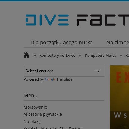
Dla początkującego nurka
Na zimn
»
»
»
Wakacje
Komputery nurkowe
Komputery Mares
K
Powered by
Translate
Menu
Morsowanie
Akcesoria pływackie
Na plażę
Kolekcja Afterdive Dive Factory