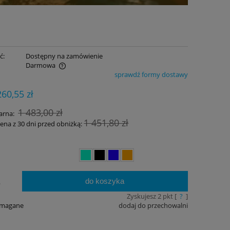
ć:
Dostępny na zamówienie
Darmowa
sprawdź formy dostawy
ualnych kosztów
260,55 zł
1 483,00 zł
arna:
1 451,80 zł
cena z 30 dni przed obniżką:
do koszyka
.
Zyskujesz
2
pkt [
?
]
ymagane
dodaj do przechowalni