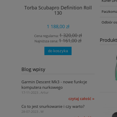
Kurier DP
Torba Scubapro Definition Roll
Plecak s
Paczkoma
130
D
Odbiór os
1 188,00 zł
1 320,00 zł
Cena regularna:
Produk
1 161,00 zł
Cena
Najniższa cena:
Najn
do koszyka
Blog wpisy
Garmin Descent Mk3 - nowe funkcje
komputera nurkowego
17-11-2023 , Artur
czytaj całość »
Co to jest snurkowanie i czy warto?
28-07-2023 , W