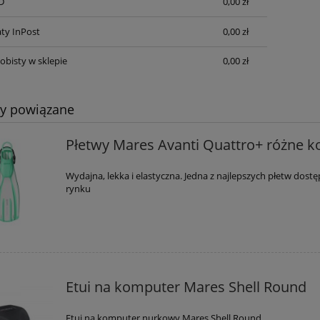
D
0,00 zł
uchy Mares Bag CRUISE
Automat oddechowy Scubap
ty InPost
0,00 zł
RY BP-Light 75
MK17 EVO/C370
obisty w sklepie
0,00 zł
243,95 zł
2 025,00 zł
287,00 zł
2 250,00 zł
ty powiązane
 regularna:
Cena regularna:
287,00 zł
1 980,00 zł
iższa cena:
Najniższa cena:
Płetwy Mares Avanti Quattro+ różne k
Wydajna, lekka i elastyczna. Jedna z najlepszych płetw dost
rynku
Etui na komputer Mares Shell Round
Etui na komputer nurkowy Mares Shell Round