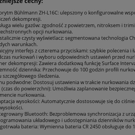
niejsze cechy:
orytm Bühlmann ZH-L16C: ulepszony o konfigurowalne współ
iczeń dekompresji.
ługa wielu gazów: zgodność z powietrzem, nitroksem i tri
echstronnych opcji nurkowania.
stalicznie czysty wyświetlacz: segmentowana technologia C
dych warunkach.
uicyjny interfejs z czterema przyciskami: szybkie polecenia 
czas nurkowań i wyboru odpowiednich ustawień przed nu
ner dekompresji: Zawiera dodatkową funkcję Surface Inte
emność dziennika: Przechowuje do 100 godzin profili nurko
u szczegółowego śledzenia.
u podwodne: Dostosuj ustawienia w trakcie nurkowania dzię
 (czas do powierzchni): Umożliwia zaplanowanie bezpiecz
mencie nurkowania.
ptacja wysokości: Automatycznie dostosowuje się do ciśni
wysokości.
tegrowany Bluetooth: Bezproblemowa synchronizacja z urząd
ogramowania układowego i udostępniania dzienników nurko
gotrwała bateria: Wymienna bateria CR 2450 obsługuje do 