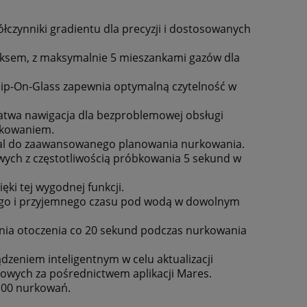
czynniki gradientu dla precyzji i dostosowanych
miksem, z maksymalnie 5 mieszankami gazów dla
hip-On-Glass zapewnia optymalną czytelność w
i łatwa nawigacja dla bezproblemowej obsługi
rkowaniem.
rval do zaawansowanego planowania nurkowania.
wych z częstotliwością próbkowania 5 sekund w
ki tej wygodnej funkcji.
nego i przyjemnego czasu pod wodą w dowolnym
enia otoczenia co 20 sekund podczas nurkowania
zeniem inteligentnym w celu aktualizacji
wych za pośrednictwem aplikacji Mares.
100 nurkowań.