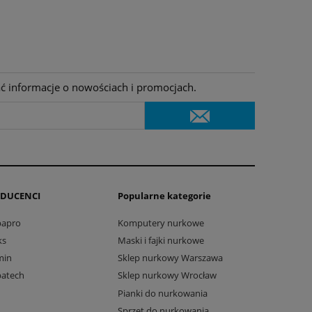
ać informacje o nowościach i promocjach.
DUCENCI
Popularne kategorie
bapro
Komputery nurkowe
ks
Maski i fajki nurkowe
min
Sklep nurkowy Warszawa
batech
Sklep nurkowy Wrocław
Pianki do nurkowania
Sprzęt do nurkowania