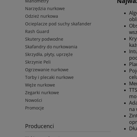
Najważ
Manometry
Narzędzia nurkowe
Alg
Odzież nurkowa
obl
Ocieplacze pod suchy skafander
Obs
Rash Guard
wsz
Kry
Skutery podwodne
każ
Skafandry do nurkowania
Int
Skrzydła, płyty, uprzęże
pod
Skrzynie Peli
Pla
Ogrzewanie nurkowe
Poj
cel
Torby i plecaki nurkowe
Men
Węże nurkowe
TTS
Zegarki nurkowe
mo
Nowości
Ada
Promocje
na 
Zin
opr
Producenci
Dłu