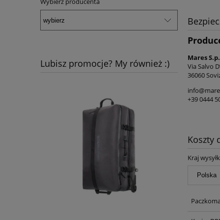
Wybierz producenta
Bezpie
Produc
Mares S.p.
Lubisz promocje? My również :)
Via Salvo D
36060 Sovi
info@mare
+39 0444 5
Koszty
Kraj wysyłk
Paczkoma