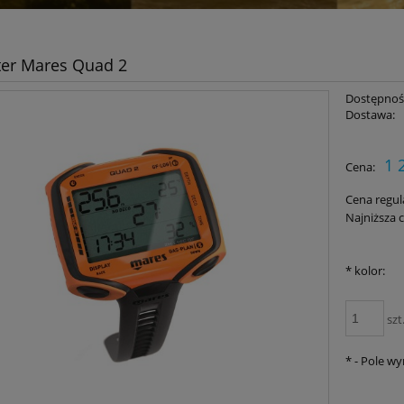
er Mares Quad 2
Dostępnoś
Dostawa:
Cena nie zawiera ewent
1 
Cena:
płatności
Cena regul
Najniższa 
*
kolor:
szt
*
- Pole w