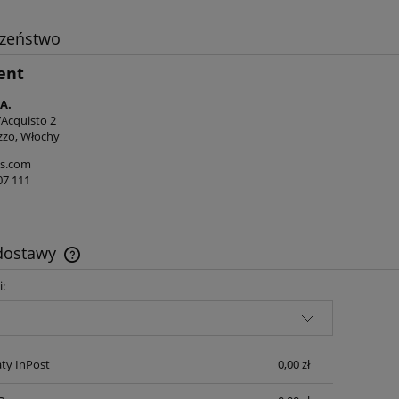
czeństwo
ent
A.
’Acquisto 2
zzo, Włochy
s.com
07 111
 dostawy
i:
Cena nie zawiera ewentualnych kosztów
płatności
ty InPost
0,00 zł