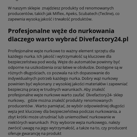
W naszym sklepie znajdziesz produkty od renomowanych
producentów, takich jak Miflex, Apeks, Scubatech (Tecline), co
zapewnia wysoką jakość i trwałość produktów.
Profesjonalne węże do nurkowania
dlaczego warto wybrać Divefactory24.pl
Profesjonalne węże nurkowe to ważny element sprzętu dla
każdego nurka. Ich jakość i wytrzymałość są kluczowe dla
bezpieczeństwa pod wodą. Węże do automatów powinny być
odporne na uszkodzenia oraz łatwe w obsłudze. Dostępne są w
różnych długościach, co pozwala na ich dopasowanie do
indywidualnych potrzeb każdego nurka. Dobry wąż nurkowy
powinien być wykonany z wysokiej jakości materiałów i zapewniać
bezpieczną pracę w trudnych warunkach. Aby znaleźć
profesjonalne węże nurkowe warto zaufać Divefactory24- sklep
nurkowy, gdzie można znaleźć produkty renomowanych
producentów . Warto pamiętać, że wybór odpowiedniej długości
węża jest kluczowy dla bezpieczeństwa podczas nurkowania, a
zbyt krótki może utrudniać lub uniemożliwić nurkowanie w
niektórych warunkach Przy wyborze węża nurkowego, należy
zwrócić uwagę na jego wytrzymałość, a także na to, czy producent
oferuje gwarancję na produkt