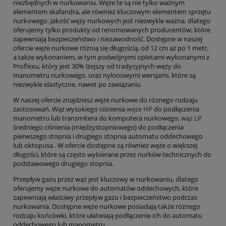
niezbędnych w nurkowaniu. Węże te są nie tylko ważnym
elementem skafandra, ale również kluczowym elementem sprzętu
nurkowego. Jakość węży nurkowych jest niezwykle ważna, dlatego
oferujemy tylko produkty od renomowanych producentów, które
zapewniają bezpieczeństwo i niezawodność. Dostępne w naszej
ofercie węże nurkowe różnią się długością, od 12 cm aż po 1 metr,
a także wykonaniem, w tym podwójnymi oplotami wykonanymi z
Proflexu, który jest 30% lżejszy od tradycyjnych węży do
manometru nurkowego, oraz nylonowymi wersjami, które są
niezwykle elastyczne, nawet po zawiązaniu
W naszej ofercie znajdziesz węże nurkowe do różnego rodzaju
zastosowań. Wąż wysokiego ciśnienia
węże HP
do podłączenia
manometru lub transmitera do komputera nurkowego,
wąż LP
średniego ciśnienia (międzystopniowego) do podłączenia
pierwszego stopnia i drugiego stopnia automatu oddechowego
lub oktopusa . W ofercie dostępne są również węże o większej
długości, które są często wybierane przez nurków technicznych do
podstawowego drugiego stopnia.
Przepływ gazu przez wąż jest kluczowy w nurkowaniu, dlatego
oferujemy węże nurkowe do automatów oddechowych, które
zapewniają właściwy przepływ gazu i bezpieczeństwo podczas
nurkowania. Dostępne węże nurkowe posiadają także różnego
rodzaju końcówki, które ułatwiają podłączenie ich do automatu
oddechowego lub manometru.