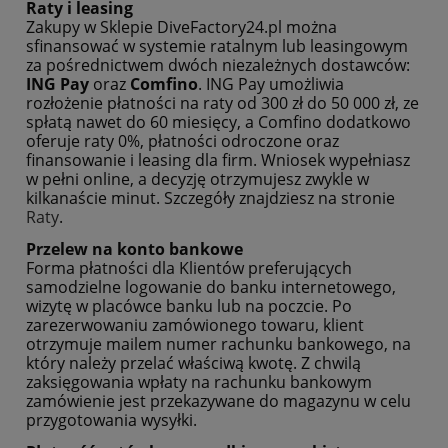
Raty i leasing
Zakupy w Sklepie DiveFactory24.pl można
sfinansować w systemie ratalnym lub leasingowym
za pośrednictwem dwóch niezależnych dostawców:
ING Pay
oraz
Comfino
. ING Pay umożliwia
rozłożenie płatności na raty od 300 zł do 50 000 zł, ze
spłatą nawet do 60 miesięcy, a Comfino dodatkowo
oferuje raty 0%, płatności odroczone oraz
finansowanie i leasing dla firm. Wniosek wypełniasz
w pełni online, a decyzję otrzymujesz zwykle w
kilkanaście minut. Szczegóły znajdziesz na stronie
Raty
.
Przelew na konto bankowe
Forma płatności dla Klientów preferujących
samodzielne logowanie do banku internetowego,
wizytę w placówce banku lub na poczcie. Po
zarezerwowaniu zamówionego towaru, klient
otrzymuje mailem numer rachunku bankowego, na
który należy przelać właściwą kwotę. Z chwilą
zaksięgowania wpłaty na rachunku bankowym
zamówienie jest przekazywane do magazynu w celu
przygotowania wysyłki.