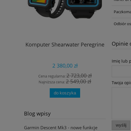
Paczkoma
Odbiór os
Opinie 
Komputer Shearwater Peregrine
Płetw
Imię lub 
2 380,00 zł
2 723,00 zł
Cena regularna:
Cena
2 549,00 zł
Najniższa cena:
Najn
Twoja opi
do koszyka
Blog wpisy
wyślij
Garmin Descent Mk3 - nowe funkcje