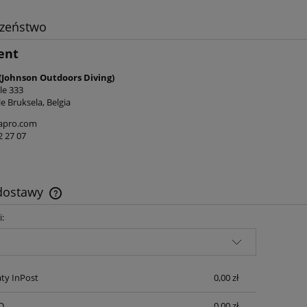
czeństwo
ent
(Johnson Outdoors Diving)
le 333
e Bruksela, Belgia
apro.com
2 27 07
 dostawy
i:
Cena nie zawiera ewentualnych kosztów
płatności
ty InPost
0,00 zł
D
0,00 zł