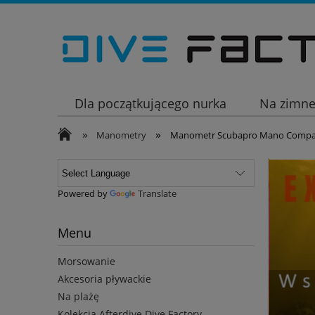
Dla początkującego nurka
Na zimn
»
»
Wakacje
Manometry
Manometr Scubapro Mano Compa
Powered by
Translate
Menu
Morsowanie
Akcesoria pływackie
Na plażę
Kolekcja Afterdive Dive Factory