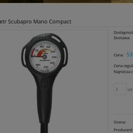
tr Scubapro Mano Compact
Dostępnoś
Dostawa:
Cena nie zawiera ewent
53
Cena:
płatności
Cena regul
Najniższa 
szt
Ocena:
Producent