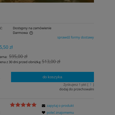
ć:
Dostępny na zamówienie
Darmowa
sprawdź formy dostawy
ualnych kosztów
5,50 zł
595,00 zł
arna:
513,00 zł
cena z 30 dni przed obniżką:
do koszyka
.
Zyskujesz
1
pkt [
?
]
dodaj do przechowalni
zapytaj o produkt
:
poleć znajomemu