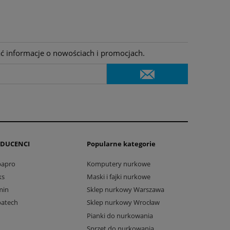
ać informacje o nowościach i promocjach.
DUCENCI
Popularne kategorie
bapro
Komputery nurkowe
ks
Maski i fajki nurkowe
min
Sklep nurkowy Warszawa
batech
Sklep nurkowy Wrocław
Pianki do nurkowania
Sprzęt do nurkowania