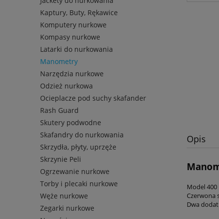
Jackety do nurkowania
Kaptury, Buty, Rękawice
Komputery nurkowe
Kompasy nurkowe
Latarki do nurkowania
Manometry
Narzędzia nurkowe
Odzież nurkowa
Ocieplacze pod suchy skafander
Rash Guard
Skutery podwodne
Skafandry do nurkowania
Opis
Skrzydła, płyty, uprzęże
Skrzynie Peli
Manom
Ogrzewanie nurkowe
Torby i plecaki nurkowe
Model 400 
Węże nurkowe
Czerwona s
Dwa dodatk
Zegarki nurkowe