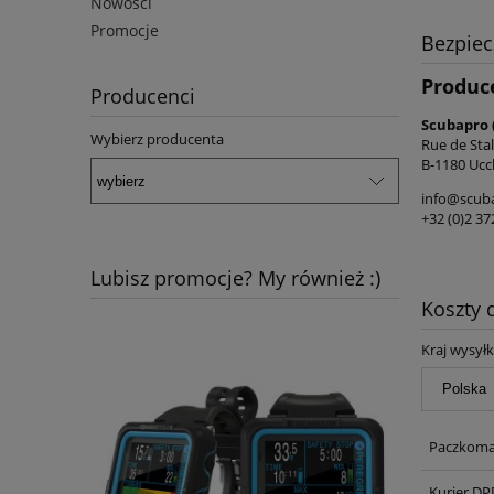
Nowości
Promocje
Bezpie
Produc
Producenci
Scubapro 
Wybierz producenta
Rue de Stal
B-1180 Uccl
info@scub
+32 (0)2 37
Lubisz promocje? My również :)
Koszty
Kraj wysyłk
Paczkoma
Kurier DP