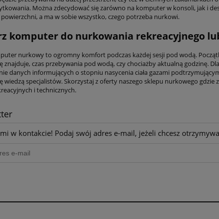
tkowania. Można zdecydować się zarówno na komputer w konsoli, jak i desi
 powierzchni, a ma w sobie wszystko, czego potrzeba nurkowi.
z komputer do nurkowania rekreacyjnego lu
uter nurkowy to ogromny komfort podczas każdej sesji pod wodą. Początku
się znajduje, czas przebywania pod wodą, czy chociażby aktualną godzinę. D
ie danych informujących o stopniu nasycenia ciała gazami podtrzymującymi
ię wiedzą specjalistów. Skorzystaj z oferty naszego sklepu nurkowego gdz
reacyjnych i technicznych.
ter
mi w kontakcie! Podaj swój adres e-mail, jeżeli chcesz otrzymyw