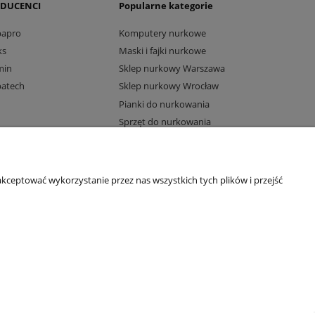
DUCENCI
Popularne kategorie
bapro
Komputery nurkowe
ks
Maski i fajki nurkowe
min
Sklep nurkowy Warszawa
batech
Sklep nurkowy Wrocław
Pianki do nurkowania
Sprzęt do nurkowania
Komputery Suunto
kceptować wykorzystanie przez nas wszystkich tych plików i przejść