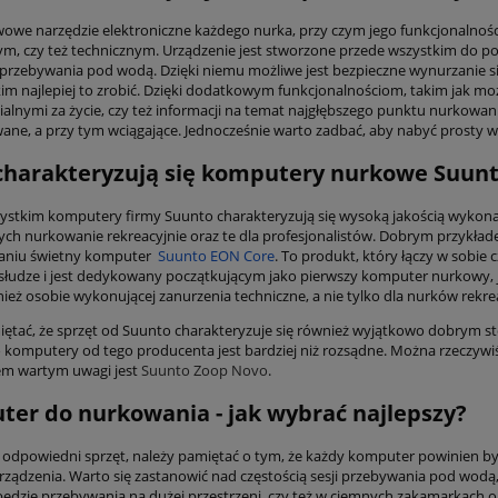
owe narzędzie elektroniczne każdego nurka, przy czym jego funkcjonalności 
ym, czy też technicznym. Urządzenie jest stworzone przede wszystkim do p
 przebywania pod wodą. Dzięki niemu możliwe jest bezpieczne wynurzanie 
jakim najlepiej to zrobić. Dzięki dodatkowym funkcjonalnościom, takim jak 
lnymi za życie, czy też informacji na temat najgłębszego punktu nurkowania po
ne, a przy tym wciągające. Jednocześnie warto zadbać, aby nabyć prosty
harakteryzują się komputery nurkowe Suun
ystkim komputery firmy Suunto charakteryzują się wysoką jakością wykonani
res Bag Cruise Buddy
ch nurkowanie rekreacyjnie oraz te dla profesjonalistów. Dobrym przykłade
Komputer Mares Quad Ci
aniu świetny komputer
Suunto EON Core
. To produkt, który łączy w sobie 
słudze i jest dedykowany początkującym jako pierwszy komputer nurkowy, je
nież osobie wykonującej zanurzenia techniczne, a nie tylko dla nurków rekre
646,00 zł
1 802,00 zł
ętać, że sprzęt od Suunto charakteryzuje się również wyjątkowo dobrym st
760,00 zł
o komputery od tego producenta jest bardziej niż rozsądne. Można rzeczyw
 regularna:
2 120,00 zł
760,00 zł
Cena regularna:
m wartym uwagi jest
Suunto Zoop Novo
.
iższa cena:
2 075,70 zł
Najniższa cena:
er do nurkowania - jak wybrać najlepszy?
do koszyka
 odpowiedni sprzęt, należy pamiętać o tym, że każdy komputer powinien być
 urządzenia. Warto się zastanowić nad częstością sesji przebywania pod wo
 będzie przebywania na dużej przestrzeni, czy też w ciemnych zakamarkach o