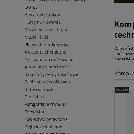
OUTLET
Bony podarunkowe
Komp
Kursy nurkowania
Maski do snorkelingu
tech
Maski i fajki
Płetwy do nurkowania
Odpowiedni
Akcesoria chemiczne
podstawowy
budżecie, a
Akcesoria do nurkowania
Automaty oddechowe
Komput
Balast i systemy balastowe
Bielizna termoaktywna
Butle nurkowe
nowość
Dla dzieci
Fotografia podwodna
Freediving
Łowiectwo podwodne
Głębokościomierze