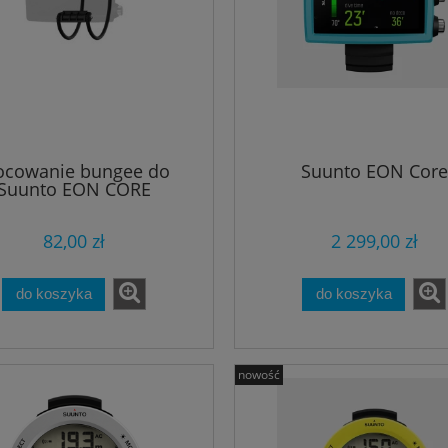
cowanie bungee do
Suunto EON Core
Suunto EON CORE
82,00 zł
2 299,00 zł
do koszyka
do koszyka
nowość