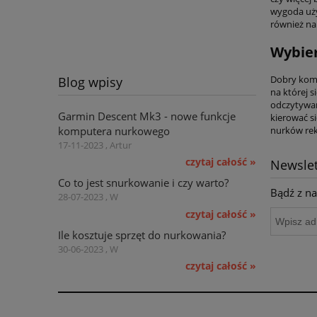
wygoda uży
również na
Wybier
Dobry komp
Blog wpisy
na której 
odczytywan
Garmin Descent Mk3 - nowe funkcje
kierować s
komputera nurkowego
nurków rek
17-11-2023 , Artur
czytaj całość »
Newslet
Co to jest snurkowanie i czy warto?
Bądź z na
28-07-2023 , W
czytaj całość »
Ile kosztuje sprzęt do nurkowania?
30-06-2023 , W
czytaj całość »