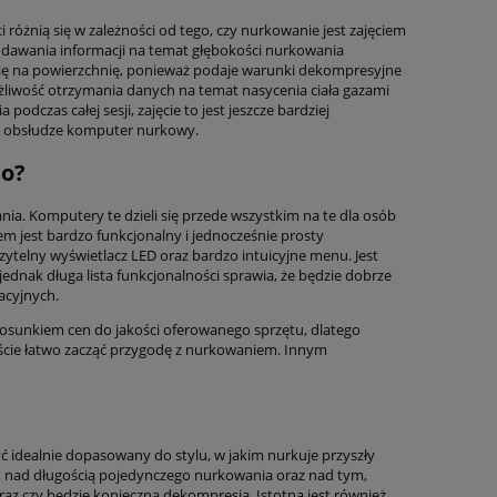
różnią się w zależności od tego, czy nurkowanie jest zajęciem
odawania informacji na temat głębokości nurkowania
się na powierzchnię, ponieważ podaje warunki dekompresyjne
możliwość otrzymania danych na temat nasycenia ciała gazami
dczas całej sesji, zajęcie to jest jeszcze bardziej
 w obsłudze komputer nurkowy.
to?
a. Komputery te dzieli się przede wszystkim na te dla osób
Automat oddech
m jest bardzo funkcjonalny i jednocześnie prosty
Komputer Mares Sirius
zestaw z 
czytelny wyświetlacz LED oraz bardzo intuicyjne menu. Jest
dnak długa lista funkcjonalności sprawia, że będzie dobrze
acyjnych.
2 902
1 802,00 zł
osunkiem cen do jakości oferowanego sprzętu, dlatego
iście łatwo zacząć przygodę z nurkowaniem. Innym
Cena regularna
2 120,00 zł
Cena regularna:
Najniższa cena
1 715,00 zł
Najniższa cena:
do ko
 idealnie dopasowany do stylu, w jakim nurkuje przyszły
dą, nad długością pojedynczego nurkowania oraz nad tym,
raz czy będzie konieczna dekompresja. Istotna jest również