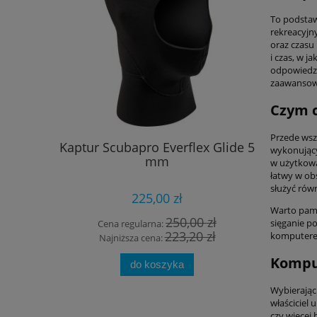
To podstaw
rekreacyjn
oraz czasu
i czas, w 
odpowiedzia
zaawansowa
Czym c
Przede wsz
Kaptur Scubapro Everflex Glide 5
Torba Ma
wykonujący
mm
w użytkow
łatwy w ob
służyć rów
225,00 zł
Warto pami
250,00 zł
sięganie p
Cena regularna:
Cena
223,20 zł
komputere
Najniższa cena:
Najn
Komput
do koszyka
Wybierając
właściciel
czy więcej