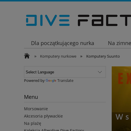
Dla początkującego nurka
Na zimn
»
»
Wakacje
Komputery nurkowe
Komputery Suunto
Powered by
Translate
Menu
Morsowanie
Akcesoria pływackie
Na plażę
Kolekcja Afterdive Dive Factory