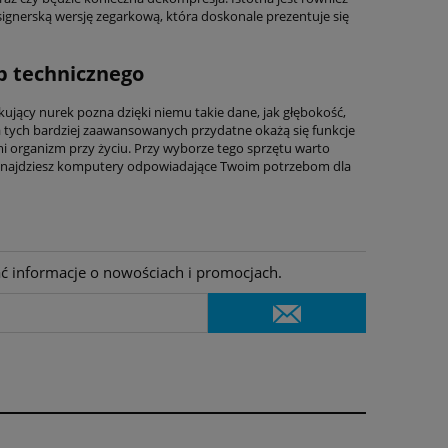
gnerską wersję zegarkową, która doskonale prezentuje się
b technicznego
jący nurek pozna dzięki niemu takie dane, jak głębokość,
la tych bardziej zaawansowanych przydatne okażą się funkcje
 organizm przy życiu. Przy wyborze tego sprzętu warto
ie znajdziesz komputery odpowiadające Twoim potrzebom dla
ać informacje o nowościach i promocjach.