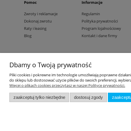
Pomoc
Informacje
Zwroty i reklamacje
Regulamin
Dokonaj zwrotu
Polityka prywatności
Raty i leasing
Program lojalnościowy
Blog
Kontakt i dane firmy
Dbamy o Twoją prywatność
Pliki cookies i pokrewne im technologie umożliwiają poprawne działa
do sklepu lub dostosować użycie plików do swoich preferencji, wybiera
Więcej o plikach cookies przeczytasz w naszej Polityce prywatności.
zaakceptuj tylko niezbędne
dostosuj zgody
zaakceptu