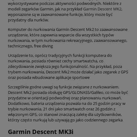
wykorzystywane podczas aktywności podwodnych. Niektóre z
modeli zegarków Garmin, jak na przykład
Garmin Descent MK2
,
wyposażone są w zaawansowane funkcje, który może być
przydatny dla nurków.
Komputer do nurkowania Garmin Descent Mk2 to zaawansowane
urządzenie, które zapewnia wsparcie dla wszystkich typów
nurkowania, w tym nurkowania rekreacyjnego, zaawansowanego,
technicznego, free diving
Urządzenie to, oprócz tradycyjnych funkcji komputera do
nurkowania, posiada również cechy smartwatcha, co
zdecydowanie zwiększa jego funkcjonalność. Na przykład, poza
trybem nurkowania, Descent Mk2 może działać jako zegarek z GPS
oraz posiada wbudowane aplikacje sportowe
Szczególnie godne uwagi są funkcje związane z nurkowaniem.
Descent Mk2 posiada obsługę GPS/GLONASS/Galileo, co może być
przydatne w orientacji podwodnej oraz planowaniu nurkowań.
Dodatkowo, bateria urządzenia pozwala na do 25 godzin pracy w
trybie nurkowania, 21 dni jako smartwatch oraz 26 godzin z
włączonym GPS, co stanowi znaczącą zaletę dla użytkowników,
którzy często nurkują lub używają go jako codziennego zegarka
Garmin Descent MK3i