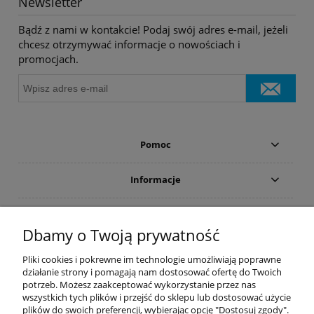
Newsletter
Bądź z nami w kontakcie! Podaj swój adres e-mail, jeżeli
chcesz otrzymywać informacje o nowościach i
promocjach.
Pomoc
Informacje
Płatności i dostawa
Dbamy o Twoją prywatność
Moje konto
Pliki cookies i pokrewne im technologie umożliwiają poprawne
działanie strony i pomagają nam dostosować ofertę do Twoich
potrzeb. Możesz zaakceptować wykorzystanie przez nas
PRODUCENCI
wszystkich tych plików i przejść do sklepu lub dostosować użycie
plików do swoich preferencji, wybierając opcję "Dostosuj zgody".