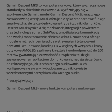
Garmin Descent MK3 to komputer nurkowy, który wyznacza nowe
standardy w dziedzinie nurkowania. Wyróżniający się w
asortymencie Garmin, model
Garmin Descent Mk3i
, wraz z jego
zaawansowaną wersją MK3i, oferuje nie tylko standardowe funkcje
smartwatcha, ale także dedykowane tryby i czujniki dla nurków.
Descent MK3i wyróżnia się możliwością integracji z powietrzem
oraz technologią sonaru SubWave, umożliwiającą komunikację
pod wodą i monitorowanie ciśnienia w butli. Nowa seria oferuje
modele w różnych rozmiarach, z wytrzymałymi tytanowymi
bezelami i wbudowaną latarką LED w większych wersjach. Ekrany
dotykowe AMOLED, szafirowe kryształy i wodoodporność do 200
metrów gwarantują niezawodność. Urządzenia te, dzięki
zaawansowanym aplikacjom do nurkowania, nadają się zarówno
do rekreacyjnego, jak i technicznego nurkowania, a ich
konfigurowalne ekrany i wbudowane czujniki czynią je
wszechstronnymi narzędziami dla każdego nurka.
Przeczytaj więcej :
Garmin Descent Mk3 - nowe funkcje komputera nurkowego