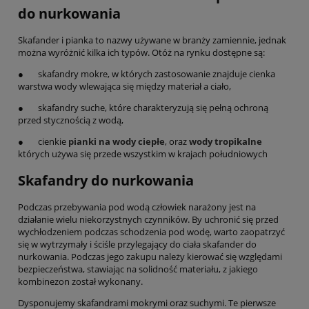
do nurkowania
Skafander i pianka to nazwy używane w branży zamiennie, jednak
można wyróżnić kilka ich typów. Otóż na rynku dostępne są:
● skafandry mokre, w których zastosowanie znajduje cienka
warstwa wody wlewająca się między materiał a ciało,
● skafandry suche, które charakteryzują się pełną ochroną
przed stycznością z wodą,
● cienkie
pianki na wody ciepłe
, oraz
wody tropikalne
których używa się przede wszystkim w krajach południowych
Skafandry do nurkowania
Podczas przebywania pod wodą człowiek narażony jest na
działanie wielu niekorzystnych czynników. By uchronić się przed
wychłodzeniem podczas schodzenia pod wodę, warto zaopatrzyć
się w wytrzymały i ściśle przylegający do ciała skafander do
nurkowania. Podczas jego zakupu należy kierować się względami
bezpieczeństwa, stawiając na solidność materiału, z jakiego
kombinezon został wykonany.
Dysponujemy skafandrami mokrymi oraz suchymi. Te pierwsze