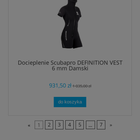
Docieplenie Scubapro DEFINITION VEST
6 mm Damski
931,50 zł
1 035,00 zł
do koszyka
«
1
2
3
4
5
...
7
»