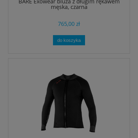
BARE Exowear bluza z długim rękawem
męska, czarna
765,00 zł
do koszyka