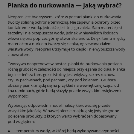
Pianka do nurkowania — jaką wybrać?
Neopren jest tworzywem, które w postaci pianki do nurkowania
tworzy solidną ochronę termiczną. Nie zapewnia ochrony przed
kontaktem z wodą, jednakże jest to jego zaleta. Sam materiał jest
szczelny i nie przepuszcza wody, jednak w niewielkich ilościach
wlewa się ona poprzez górny otwór skafandra. Dzięki temu między
materiałem a nurkiem tworzy się cienka, ogrzewana ciałem
warstwa wody. Neopren utrzymuje to ciepło i nie wypuszcza wody
z powrotem.
Tworzywo neoprenowe w postaci pianki do nurkowania posiada
różną grubość w zależności od miejsca przylegania do ciała. Pianka
będzie cieńsza tam, gdzie istotny jest większy zakres ruchów,
czyli w pachwinach, pod pachami, czy pod kolanami. Grubsza
obszary pianki znajdą się na przykład na wewnętrznej części ud
i na ramionach, gdzie będą służyły przede wszystkim zwiększeniu
wyporności.
Wybierając odpowiedni model, należy kierować się przede
wszystkim jakością. W naszej ofercie znajdują się jedynie godne
polecenia produkty, z których warto wybrać ten dopasowany
pod względem:
● temperatury wody, w której będą wykonywane czynności