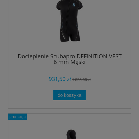
Docieplenie Scubapro DEFINITION VEST
6 mm Męski
931,50 zł
1 035,00 zł
do koszyka
promocja