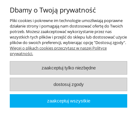
Płatności i dostawa
Dbamy o Twoją prywatność
Moje konto
Pliki cookies i pokrewne im technologie umożliwiają poprawne
działanie strony i pomagają nam dostosować ofertę do Twoich
potrzeb. Możesz zaakceptować wykorzystanie przez nas
PRODUCENCI
wszystkich tych plików i przejść do sklepu lub dostosować użycie
plików do swoich preferencji, wybierając opcję "Dostosuj zgody".
Popularne kategorie
Więcej o plikach cookies przeczytasz w naszej Polityce
prywatności.
Dive Factory 24
-
aleja 29 Listopada 165
-
31-236
Kraków
zaakceptuj tylko niezbędne
woj. małopolskie - NIP 9452184931
tel.
12 418 39 59
-
sklep@divefactory24.pl
dostosuj zgody
pokaż pełną wersję strony
zaakceptuj wszystkie
Sklep internetowy Shoper.pl