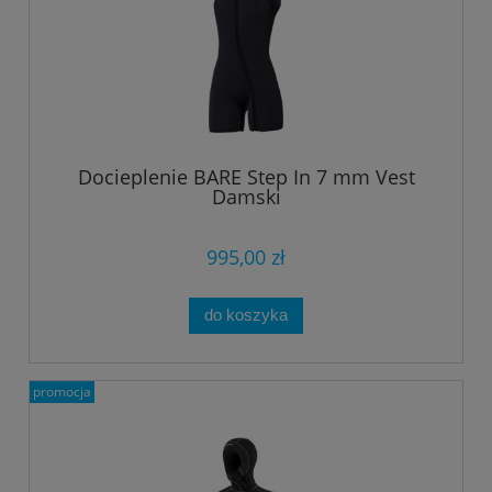
Docieplenie BARE Step In 7 mm Vest
Damski
995,00 zł
do koszyka
promocja