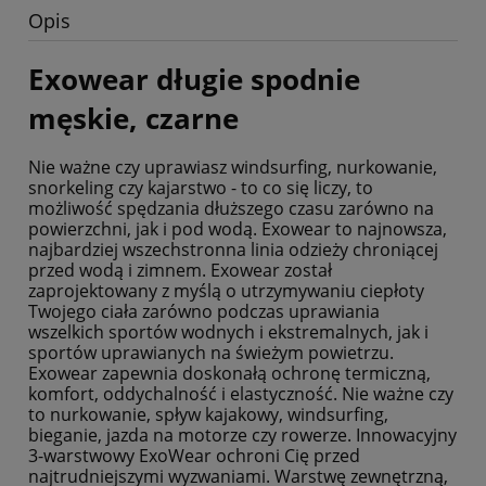
Opis
Exowear długie spodnie
męskie, czarne
Nie ważne czy uprawiasz windsurfing, nurkowanie,
snorkeling czy kajarstwo - to co się liczy, to
możliwość spędzania dłuższego czasu zarówno na
powierzchni, jak i pod wodą. Exowear to najnowsza,
najbardziej wszechstronna linia odzieży chroniącej
przed wodą i zimnem. Exowear został
zaprojektowany z myślą o utrzymywaniu ciepłoty
Twojego ciała zarówno podczas uprawiania
wszelkich sportów wodnych i ekstremalnych, jak i
sportów uprawianych na świeżym powietrzu.
Exowear zapewnia doskonałą ochronę termiczną,
komfort, oddychalność i elastyczność. Nie ważne czy
to nurkowanie, spływ kajakowy, windsurfing,
bieganie, jazda na motorze czy rowerze. Innowacyjny
3-warstwowy ExoWear ochroni Cię przed
najtrudniejszymi wyzwaniami. Warstwę zewnętrzną,