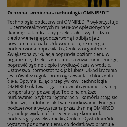
Ochrona termiczna - technologia OMNIRED™
Technologia podczerwieni OMNIRED™ wykorzystuje
13 termoreaktywnych minerałów wplecionych w
tkaninę skafandra, aby przekształcić wychodzące
ciepło w energię podczerwoną i odbijać je z
powrotem do ciała. Udowodniono, że energia
podczerwona poprawia krążenie w organizmie.
Zwiększona cyrkulacja poprawia poziom tlenu w
organizmie, dzięki czemu można zużyć mniej energii,
poprawić ogólne ciepło i wydłużyć czas w wodzie.
Ustaw swój termostat tak, jak lubisz. Układ krążenia
jest również regulatorem ogrzewania i chłodzenia
ciała. Optymalizując przepływ krwi, technologia
OMNIRED ułatwia organizmowi utrzymanie idealnej
temperatury, pozwalając Tobie na dłuższe
nurkowanie. Szybsza regeneracja - komórki stają się
silniejsze, podobnie jak Twoje nurkowanie. Energia
podczerwona wytwarzana przez tkaninę OMNIRED
stymuluje wydajność i regenerację komórek,
podczas gdy zwiększone krążenie odżywia komórki
wyższym poziomem tlenu, co dodatkowo promuje