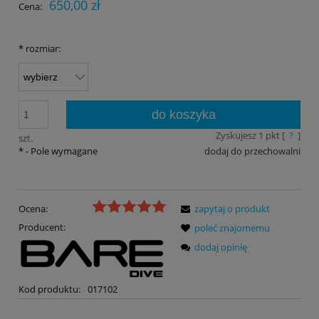
650,00 zł
Cena:
*
rozmiar:
do koszyka
Zyskujesz
1
pkt [
?
]
szt.
*
- Pole wymagane
dodaj do przechowalni
Ocena:
zapytaj o produkt
Producent:
poleć znajomemu
dodaj opinię
Kod produktu:
017102