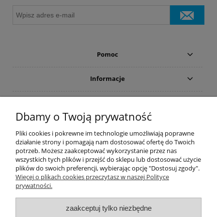
Pomoc
Informacje
Płatności i dostawa
Dbamy o Twoją prywatność
Moje konto
Pliki cookies i pokrewne im technologie umożliwiają poprawne
działanie strony i pomagają nam dostosować ofertę do Twoich
potrzeb. Możesz zaakceptować wykorzystanie przez nas
PRODUCENCI
wszystkich tych plików i przejść do sklepu lub dostosować użycie
plików do swoich preferencji, wybierając opcję "Dostosuj zgody".
Popularne kategorie
Więcej o plikach cookies przeczytasz w naszej Polityce
prywatności.
Dive Factory 24
-
aleja 29 Listopada 165
-
31-236
Kraków
zaakceptuj tylko niezbędne
woj. małopolskie - NIP 9452184931