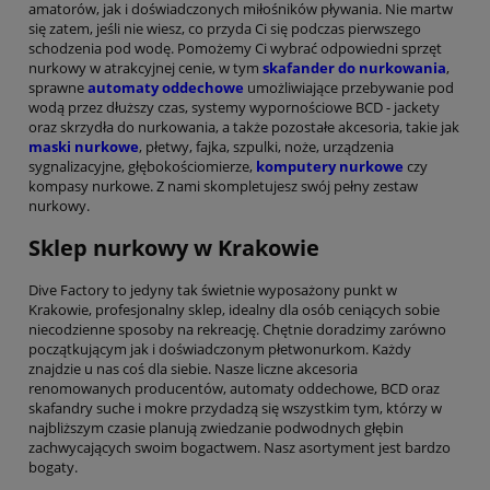
amatorów, jak i doświadczonych miłośników pływania. Nie martw
się zatem, jeśli nie wiesz, co przyda Ci się podczas pierwszego
schodzenia pod wodę. Pomożemy Ci wybrać odpowiedni sprzęt
nurkowy w atrakcyjnej cenie, w tym
skafander do nurkowania
,
sprawne
automaty oddechowe
umożliwiające przebywanie pod
wodą przez dłuższy czas, systemy wypornościowe BCD - jackety
oraz skrzydła do nurkowania, a także pozostałe akcesoria, takie jak
maski nurkowe
, płetwy, fajka, szpulki, noże, urządzenia
sygnalizacyjne, głębokościomierze,
komputery nurkowe
czy
kompasy nurkowe. Z nami skompletujesz swój pełny zestaw
nurkowy.
Sklep nurkowy w Krakowie
Dive Factory to jedyny tak świetnie wyposażony punkt w
Krakowie, profesjonalny sklep, idealny dla osób ceniących sobie
niecodzienne sposoby na rekreację. Chętnie doradzimy zarówno
początkującym jak i doświadczonym płetwonurkom. Każdy
znajdzie u nas coś dla siebie. Nasze liczne akcesoria
renomowanych producentów, automaty oddechowe, BCD oraz
skafandry suche i mokre przydadzą się wszystkim tym, którzy w
najbliższym czasie planują zwiedzanie podwodnych głębin
zachwycających swoim bogactwem. Nasz asortyment jest bardzo
bogaty.