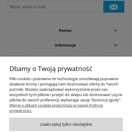
Pomoc
Informacje
Płatności i dostawa
Dbamy o Twoją prywatność
Moje konto
Pliki cookies i pokrewne im technologie umożliwiają poprawne
działanie strony i pomagają nam dostosować ofertę do Twoich
potrzeb. Możesz zaakceptować wykorzystanie przez nas
PRODUCENCI
wszystkich tych plików i przejść do sklepu lub dostosować użycie
plików do swoich preferencji, wybierając opcję "Dostosuj zgody".
Popularne kategorie
Więcej o plikach cookies przeczytasz w naszej Polityce
prywatności.
Dive Factory 24
-
aleja 29 Listopada 165
-
31-236
Kraków
zaakceptuj tylko niezbędne
woj. małopolskie - NIP 9452184931