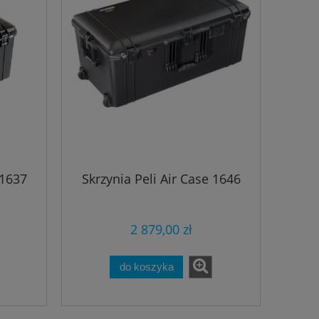
1 398,00 zł
Najniższa cena:
Najniższa cen
do koszyka
do ko
 1637
Skrzynia Peli Air Case 1646
2 879,00 zł
do koszyka