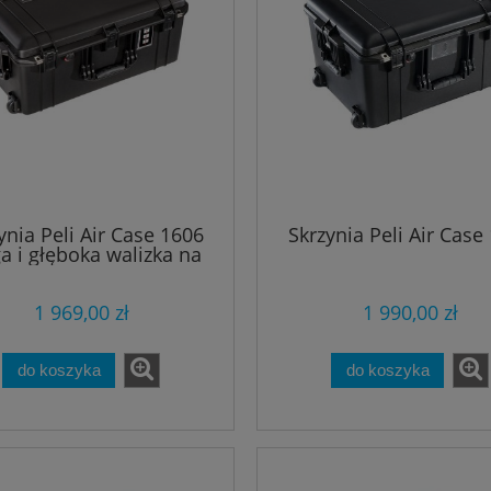
ynia Peli Air Case 1606
Skrzynia Peli Air Case
a i głęboka walizka na
kółkach
1 969,00 zł
1 990,00 zł
 oddechowy Scubapro
Docieplenie Scubapro HYBR
do koszyka
do koszyka
EVO/S620 Ti + S270
VEST 6 mm Męski
topus - zestaw
4 356,00 zł
805,50 zł
4 840,00 zł
895,00 zł
regularna:
Cena regularna: