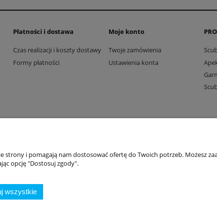
Płatności i dostawa
Moje konto
PRO
Czas realizacji i koszty dostawy
Twoje zamówienia
Scu
Formy płatności
Ustawienia konta
Ape
Gar
Scu
Dive Factory 24
-
aleja 29 Listopada 165
-
31-236
Kraków
nie strony i pomagają nam dostosować ofertę do Twoich potrzeb. Możesz zaa
woj. małopolskie - NIP 9452184931
jąc opcję "Dostosuj zgody".
tel.
12 418 39 59
-
sklep@divefactory24.pl
Sklep internetowy Shoper.pl
j wszystkie