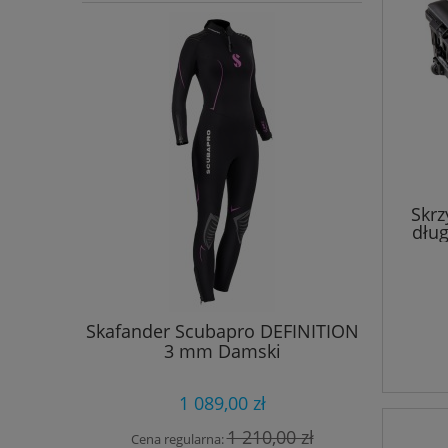
Skrz
dług
Skafander Scubapro DEFINITION
Automat
3 mm Damski
MK25 
Oc
1 089,00 zł
1 210,00 zł
Cena regularna:
Cena 