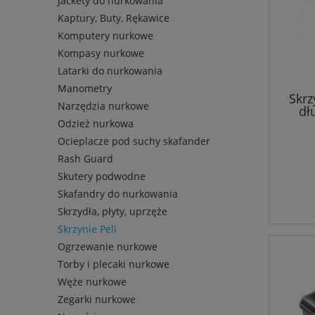
Jackety do nurkowania
Kaptury, Buty, Rękawice
Komputery nurkowe
Kompasy nurkowe
Latarki do nurkowania
Manometry
Skrz
Narzędzia nurkowe
dł
Odzież nurkowa
Ocieplacze pod suchy skafander
Rash Guard
Skutery podwodne
Skafandry do nurkowania
Skrzydła, płyty, uprzęże
Skrzynie Peli
Ogrzewanie nurkowe
Torby i plecaki nurkowe
Węże nurkowe
Zegarki nurkowe