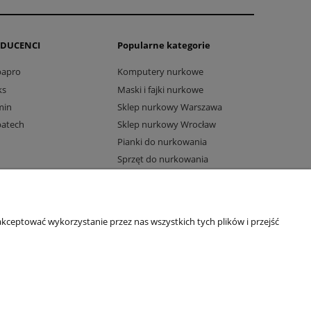
DUCENCI
Popularne kategorie
bapro
Komputery nurkowe
ks
Maski i fajki nurkowe
min
Sklep nurkowy Warszawa
batech
Sklep nurkowy Wrocław
Pianki do nurkowania
Sprzęt do nurkowania
Komputery Suunto
kceptować wykorzystanie przez nas wszystkich tych plików i przejść