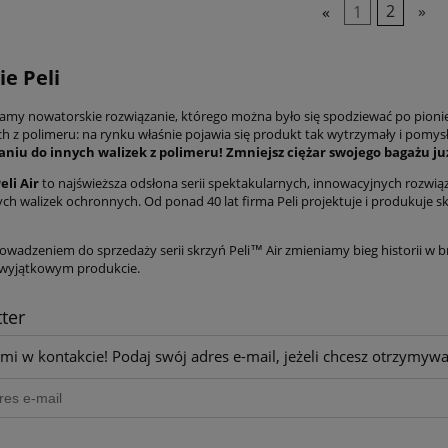
«
1
2
»
ie Peli
amy nowatorskie rozwiązanie, którego można było się spodziewać po pionie
z polimeru: na rynku właśnie pojawia się produkt tak wytrzymały i pomysłowy
niu do innych walizek z polimeru! Zmniejsz ciężar swojego bagażu już
eli Air
to najświeższa odsłona serii spektakularnych, innowacyjnych rozwiąz
ch walizek ochronnych. Od ponad 40 lat firma Peli projektuje i produkuje sk
owadzeniem do sprzedaży serii skrzyń Peli™ Air zmieniamy bieg historii w b
 wyjątkowym produkcie.
ter
mi w kontakcie! Podaj swój adres e-mail, jeżeli chcesz otrzymyw