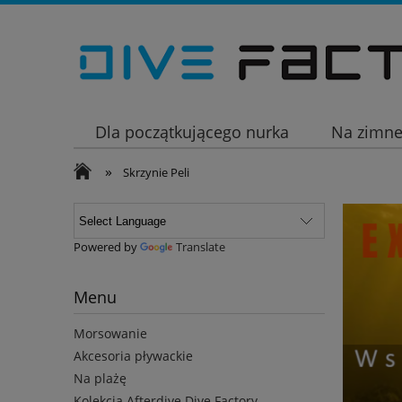
Dla początkującego nurka
Na zimn
»
Wakacje
Skrzynie Peli
Powered by
Translate
Menu
Morsowanie
Akcesoria pływackie
Na plażę
Kolekcja Afterdive Dive Factory