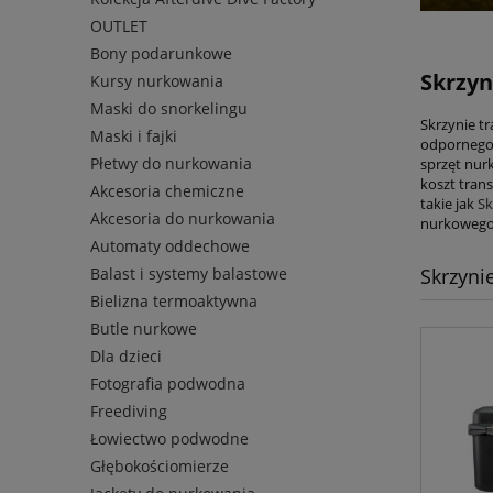
OUTLET
Bony podarunkowe
Skrzyn
Kursy nurkowania
Maski do snorkelingu
Skrzynie t
Maski i fajki
odpornego 
Płetwy do nurkowania
sprzęt nur
koszt tran
Akcesoria chemiczne
takie jak
Sk
Akcesoria do nurkowania
nurkoweg
Automaty oddechowe
Balast i systemy balastowe
Skrzynie
Bielizna termoaktywna
Butle nurkowe
Dla dzieci
Fotografia podwodna
Freediving
Łowiectwo podwodne
Głębokościomierze