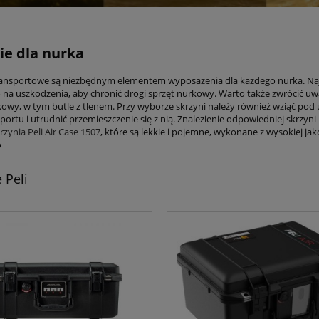
ie dla nurka
ransportowe są niezbędnym elementem wyposażenia dla każdego nurka. Najw
na uszkodzenia, aby chronić drogi sprzęt nurkowy. Warto także zwrócić u
kowy, w tym butle z tlenem. Przy wyborze skrzyni należy również wziąć pod
sportu i utrudnić przemieszczenie się z nią. Znalezienie odpowiedniej skrz
rzynia Peli Air Case 1507
, które są lekkie i pojemne, wykonane z wysokiej j
o
 Peli