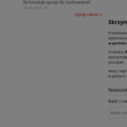
Ile kosztuje sprzęt do nurkowania?
30-06-2023 , W
czytaj całość »
Skrzyn
Przedstawi
wykonanych 
w porówna
Produkty
P
wytrzymały
początek.
Wraz z wpr
w jednym,
Newslet
Bądź z na