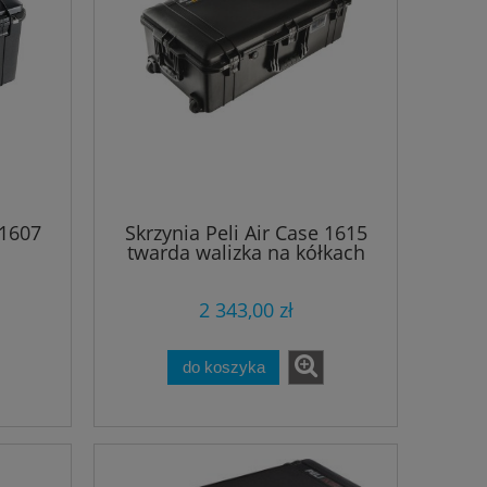
 1607
Skrzynia Peli Air Case 1615
twarda walizka na kółkach
2 343,00 zł
ID
Automat oddechowy automatów
Fajka Scubapro
do koszyka
Mares DUAL 15x
różne 
1 188,30 zł
229,
1 398,00 zł
Cena regularna:
Cena regularn