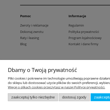
Pomoc
Informacje
Zwroty i reklamacje
Regulamin
Dokonaj zwrotu
Polityka prywatności
Raty i leasing
Program lojalnościowy
Blog
Kontakt i dane firmy
Dbamy o Twoją prywatność
Pliki cookies i pokrewne im technologie umożliwiają poprawne działa
do sklepu lub dostosować użycie plików do swoich preferencji, wybiera
Więcej o plikach cookies przeczytasz w naszej Polityce prywatności.
zaakceptuj tylko niezbędne
dostosuj zgody
zaakceptu