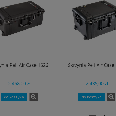
4 149,00 zł
895,00 zł
ższa cena:
Najniższa cena:
do koszyka
do koszyka
ynia Peli Air Case 1626
Skrzynia Peli Air Case
2 458,00 zł
2 435,00 zł
do koszyka
do koszyka