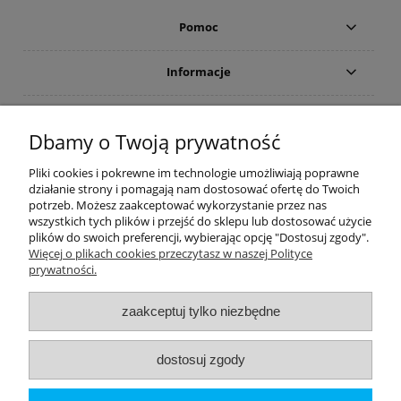
Pomoc
Informacje
Płatności i dostawa
Dbamy o Twoją prywatność
Moje konto
Pliki cookies i pokrewne im technologie umożliwiają poprawne
działanie strony i pomagają nam dostosować ofertę do Twoich
potrzeb. Możesz zaakceptować wykorzystanie przez nas
PRODUCENCI
wszystkich tych plików i przejść do sklepu lub dostosować użycie
plików do swoich preferencji, wybierając opcję "Dostosuj zgody".
Popularne kategorie
Więcej o plikach cookies przeczytasz w naszej Polityce
prywatności.
Dive Factory 24
-
aleja 29 Listopada 165
-
31-236
Kraków
zaakceptuj tylko niezbędne
woj. małopolskie - NIP 9452184931
tel.
12 418 39 59
-
sklep@divefactory24.pl
dostosuj zgody
pokaż pełną wersję strony