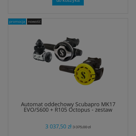
do koszyka
promocja
nowość
Automat oddechowy Scubapro MK17
EVO/S600 + R105 Octopus - zestaw
3 037,50 zł
3 375,00 zł