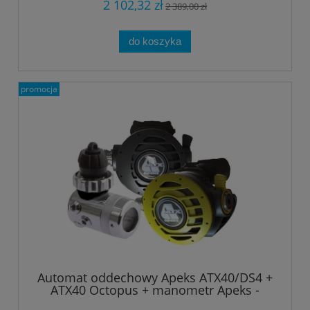
2 102,32 zł
2 389,00 zł
do koszyka
promocja
Automat oddechowy Apeks ATX40/DS4 +
ATX40 Octopus + manometr Apeks -
zestaw