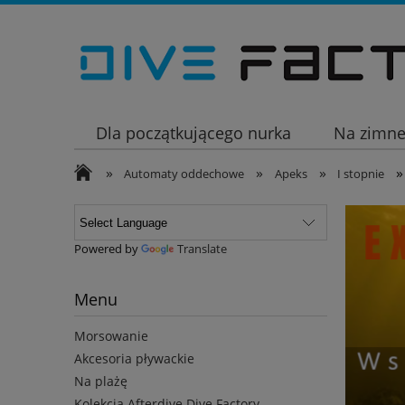
Dla początkującego nurka
Na zimn
»
»
»
»
Wakacje
Automaty oddechowe
Apeks
I stopnie
Powered by
Translate
Menu
Morsowanie
Akcesoria pływackie
Na plażę
Kolekcja Afterdive Dive Factory