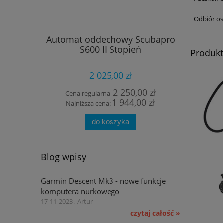
Odbiór os
Automat oddechowy Scubapro
Skafand
S600 II Stopień
Produk
2 025,00 zł
2 250,00 zł
Cena regularna:
Cena 
1 944,00 zł
Najniższa cena:
Najni
do koszyka
Blog wpisy
Garmin Descent Mk3 - nowe funkcje
komputera nurkowego
17-11-2023 , Artur
czytaj całość »