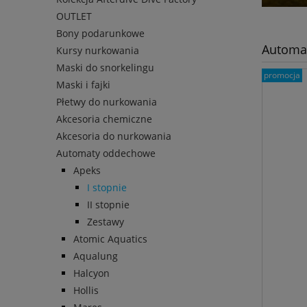
OUTLET
Bony podarunkowe
Automat
Kursy nurkowania
Maski do snorkelingu
promocja
Maski i fajki
Płetwy do nurkowania
Akcesoria chemiczne
Akcesoria do nurkowania
Automaty oddechowe
Apeks
I stopnie
II stopnie
Zestawy
Atomic Aquatics
Aqualung
Halcyon
Hollis