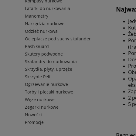
Kompasy nurkowe
Najważ
Latarki do nurkowania
Manometry
Jed
Narzędzia nurkowe
Kut
Odzież nurkowa
Żeb
Ocieplacze pod suchy skafander
Por
(tr
Rash Guard
Por
Skutery podwodne
Dos
Skafandry do nurkowania
Pro
Skrzydła, płyty, uprzęże
Obr
Skrzynie Peli
Opa
Ogrzewanie nurkowe
eks
Zap
Torby i plecaki nurkowe
2 p
Węże nurkowe
5 p
Zegarki nurkowe
Nowości
Promocje
Bezpie