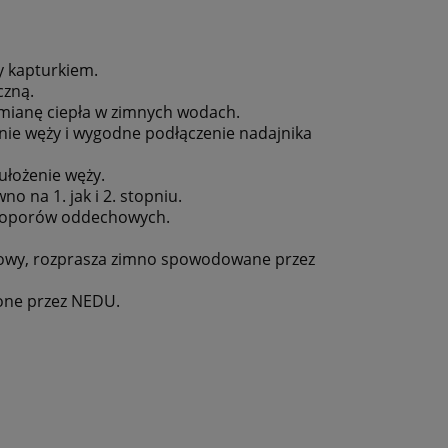
 kapturkiem.
czną.
mianę ciepła w zimnych wodach.
ie węży i wygodne podłączenie nadajnika
ułożenie węży.
 na 1. jak i 2. stopniu.
az oporów oddechowych.
owy, rozprasza zimno spowodowane przez
one przez NEDU.