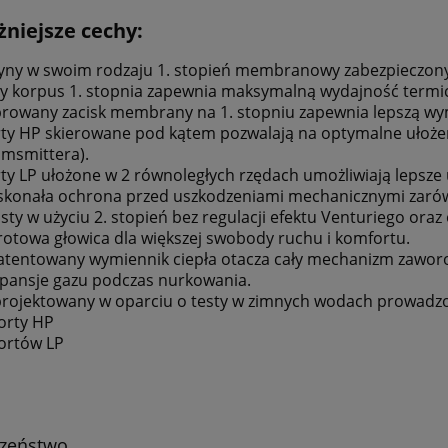
niejsze cechy:
yny w swoim rodzaju 1. stopień membranowy zabezpieczony
y korpus 1. stopnia zapewnia maksymalną wydajność termi
rowany zacisk membrany na 1. stopniu zapewnia lepszą wy
ty HP skierowane pod kątem pozwalają na optymalne ułożen
amsmittera).
ty LP ułożone w 2 równoległych rzędach umożliwiają lepsze 
konała ochrona przed uszkodzeniami mechanicznymi zarówno
sty w użyciu 2. stopień bez regulacji efektu Venturiego or
otowa głowica dla większej swobody ruchu i komfortu.
tentowany wymiennik ciepła otacza cały mechanizm zawor
pansje gazu podczas nurkowania.
rojektowany w oparciu o testy w zimnych wodach prowadz
orty HP
ortów LP
czeństwo