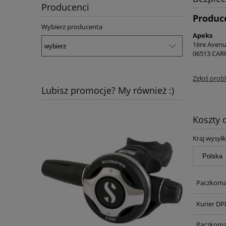
Producenci
Produc
Wybierz producenta
Apeks
1ère Avenu
06513 CARR
Zgłoś prob
Lubisz promocje? My również :)
Koszty
Kraj wysyłk
Paczkoma
Kurier DP
Paczkoma