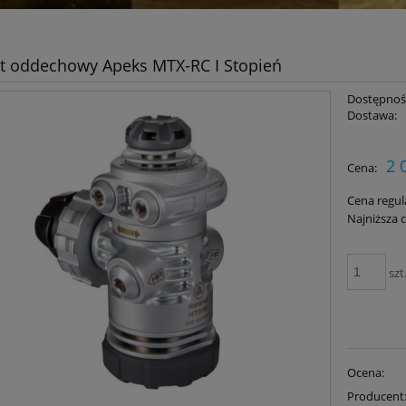
 oddechowy Apeks MTX-RC I Stopień
Dostępnoś
Dostawa:
Cena nie zawiera ewent
2 
Cena:
płatności
Cena regul
Najniższa 
szt
Ocena:
Producent