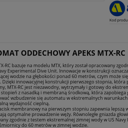
Kod produ
MAT ODDECHOWY APEKS MTX-RC I
-RC bazuje na modelu MTX, który został opracowany zgodn
avy Experimental Dive Unit. Innowacje w konstrukcji oznacz
ącej wodzie na głębokości ponad 60 metrów, czym może si
. Dzięki innowacyjnej konstrukcji pierwszego stopnia, któ
, MTX-RC jest niezawodny, wytrzymały i gotowy do ekstre
 stopień z nasadką i membraną środkową, która zapobiega 
wać wzbudzenie się automatu w ekstremalnych warunkach. 
lną wydajność cieplną.
acisk membranowy na pierwszym stopniu zapewnia lepszą 
ają optymalne prowadzenie węży. Równoległe gniazda głowic
ny zgodnie z testem ekstremalnej zimnej wody w US Navy 
śmiornicy do 60 metrów w zimnej wodzie.