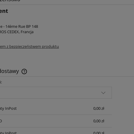
ent
e - 14ème Rue BP 148
OS CEDEX, Francja
lem z bezpieczeństwem produktu
 dostawy
i:
Cena nie zawiera ewentualnych kosztów
płatności
ty InPost
0,00 zł
D
0,00 zł
ty InPost
0,00 zł