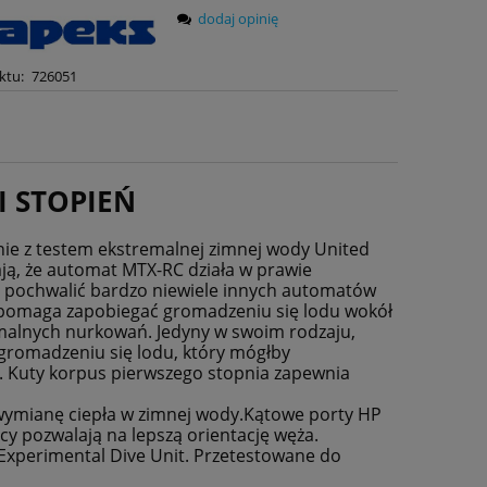
dodaj opinię
ktu:
726051
 STOPIEŃ
ie z testem ekstremalnej zimnej wody United
ają, że automat MTX-RC działa w prawie
ę pochwalić bardzo niewiele innych automatów
ra pomaga zapobiegać gromadzeniu się lodu wokół
malnych nurkowań. Jedyny w swoim rodzaju,
gromadzeniu się lodu, który mógłby
Kuty korpus pierwszego stopnia zapewnia
wymianę ciepła w zimnej wody.Kątowe porty HP
y pozwalają na lepszą orientację węża.
Experimental Dive Unit. Przetestowane do