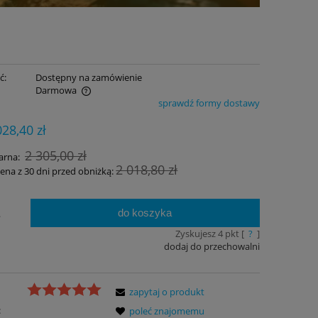
ć:
Dostępny na zamówienie
Darmowa
sprawdź formy dostawy
ualnych kosztów
028,40 zł
2 305,00 zł
arna:
2 018,80 zł
cena z 30 dni przed obniżką:
do koszyka
.
Zyskujesz
4
pkt [
?
]
dodaj do przechowalni
zapytaj o produkt
:
poleć znajomemu