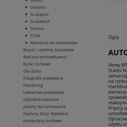
Mares
Oceanic
Scubapro
Scubatech
Tecline
TUSA
Opis
Akcesoria do automatów
Balast i systemy balastowe
AUTO
Bielizna termoaktywna
Butle nurkowe
Nowy MTX
States N
Dla dzieci
zamarzaj
Fotografia podwodna
na rynku
Freediving
membrany
pierwszy
Łowiectwo podwodne
spowodo
Głębokościomierze
maksyma
Jackety do nurkowania
Prężny z
umożliwi
Kaptury, Buty, Rękawice
Opracowa
Komputery nurkowe
użytku o