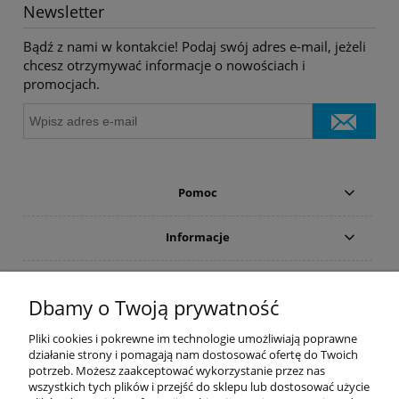
Newsletter
Bądź z nami w kontakcie! Podaj swój adres e-mail, jeżeli
chcesz otrzymywać informacje o nowościach i
promocjach.
Pomoc
Informacje
Płatności i dostawa
Dbamy o Twoją prywatność
Moje konto
Pliki cookies i pokrewne im technologie umożliwiają poprawne
działanie strony i pomagają nam dostosować ofertę do Twoich
potrzeb. Możesz zaakceptować wykorzystanie przez nas
PRODUCENCI
wszystkich tych plików i przejść do sklepu lub dostosować użycie