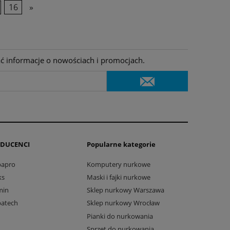
16
»
ać informacje o nowościach i promocjach.
DUCENCI
Popularne kategorie
bapro
Komputery nurkowe
ks
Maski i fajki nurkowe
min
Sklep nurkowy Warszawa
batech
Sklep nurkowy Wrocław
Pianki do nurkowania
Sprzęt do nurkowania