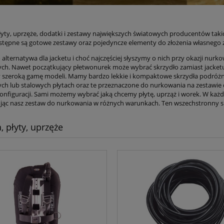
płyty, uprzęże, dodatki i zestawy największych światowych producentów taki
ostępne są gotowe zestawy oraz pojedyncze elementy do złożenia własnego 
o alternatywa dla jacketu i choć najczęściej słyszymy o nich przy okazji nu
ych. Nawet początkujący płetwonurek może wybrać skrzydło zamiast jacketu
 szeroką gamę modeli. Mamy bardzo lekkie i kompaktowe skrzydła podróżn
ch lub stalowych płytach oraz te przeznaczone do nurkowania na zestawie 
onfiguracji. Sami możemy wybrać jaką chcemy płytę, uprząż i worek. W ka
ąc nasz zestaw do nurkowania w różnych warunkach. Ten wszechstronny 
, płyty, uprzęże