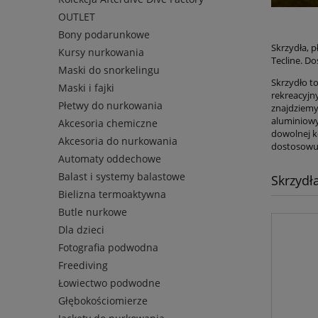
OUTLET
Bony podarunkowe
Skrzydła, 
Kursy nurkowania
Tecline. D
Maski do snorkelingu
Skrzydło t
Maski i fajki
rekreacyjn
Płetwy do nurkowania
znajdziemy
aluminiowy
Akcesoria chemiczne
dowolnej k
Akcesoria do nurkowania
dostosowuj
Automaty oddechowe
Balast i systemy balastowe
Skrzydła
Bielizna termoaktywna
Butle nurkowe
Dla dzieci
Fotografia podwodna
Freediving
Łowiectwo podwodne
Głębokościomierze