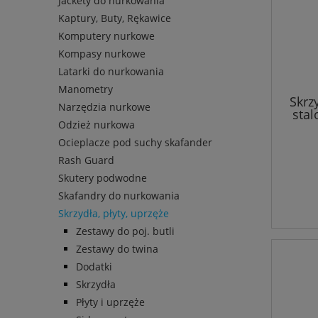
Jackety do nurkowania
Kaptury, Buty, Rękawice
Komputery nurkowe
Kompasy nurkowe
Latarki do nurkowania
Manometry
Skrz
Narzędzia nurkowe
stal
Odzież nurkowa
Ocieplacze pod suchy skafander
Rash Guard
Skutery podwodne
Skafandry do nurkowania
Skrzydła, płyty, uprzęże
Zestawy do poj. butli
Zestawy do twina
Dodatki
Skrzydła
Płyty i uprzęże