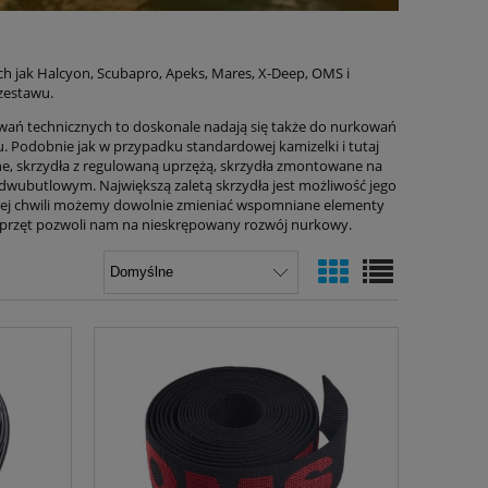
ch jak Halcyon, Scubapro, Apeks, Mares, X-Deep, OMS i
zestawu.
rkowań technicznych to doskonale nadają się także do nurkowań
. Podobnie jak w przypadku standardowej kamizelki i tutaj
e, skrzydła z regulowaną uprzężą, skrzydła zmontowane na
dwubutlowym. Największą zaletą skrzydła jest możliwość jego
żdej chwili możemy dowolnie zmieniać wspomniane elementy
sprzęt pozwoli nam na nieskrępowany rozwój nurkowy.