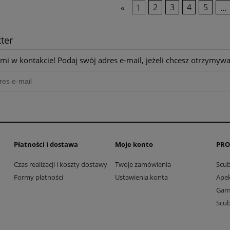
«
1
2
3
4
5
...
ter
mi w kontakcie! Podaj swój adres e-mail, jeżeli chcesz otrzymyw
Płatności i dostawa
Moje konto
PRO
Czas realizacji i koszty dostawy
Twoje zamówienia
Scu
Formy płatności
Ustawienia konta
Ape
Gar
Scu