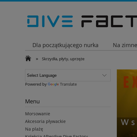
Dla początkującego nurka
Na zimn
»
Wakacje
Skrzydła, płyty, uprzęże
Powered by
Translate
Menu
Morsowanie
Akcesoria pływackie
Na plażę
Kolekcja Afterdive Dive Factory