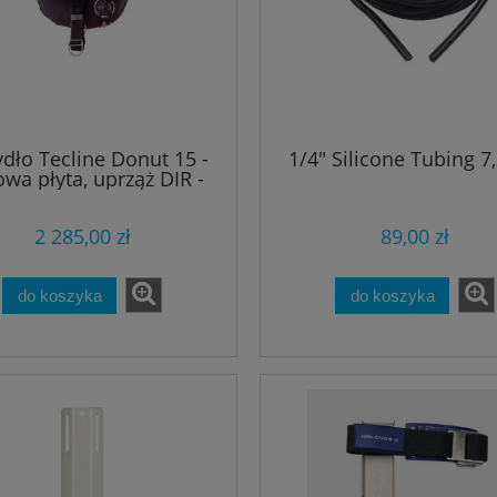
ydło Tecline Donut 15 -
1/4" Silicone Tubing 7
owa płyta, uprząż DIR -
TecLine
2 285,00 zł
89,00 zł
do koszyka
do koszyka