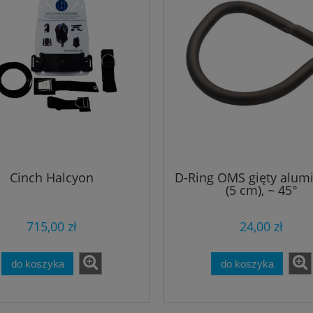
a Mares EOS 15 LRZ
Hydros - płyta do mocowan
noża i akcesoriów
935,00 zł
109,80 zł
1 100,00 zł
122,00 zł
regularna:
Cena regularna:
915,45 zł
108,00 zł
iższa cena:
Najniższa cena:
do koszyka
do koszyka
Cinch Halcyon
D-Ring OMS gięty alum
(5 cm), ~ 45°
715,00 zł
24,00 zł
do koszyka
do koszyka