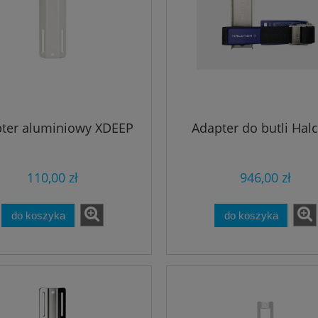
ter aluminiowy XDEEP
Adapter do butli Hal
110,00 zł
946,00 zł
do koszyka
do koszyka