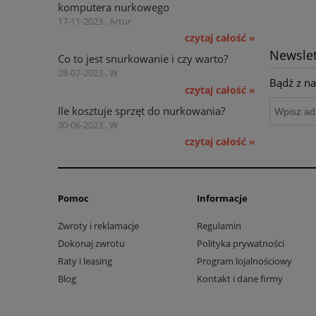
komputera nurkowego
17-11-2023 , Artur
czytaj całość »
Newslet
Co to jest snurkowanie i czy warto?
28-07-2023 , W
Bądź z na
czytaj całość »
Ile kosztuje sprzęt do nurkowania?
30-06-2023 , W
czytaj całość »
Pomoc
Informacje
Zwroty i reklamacje
Regulamin
Dokonaj zwrotu
Polityka prywatności
Raty i leasing
Program lojalnościowy
Blog
Kontakt i dane firmy