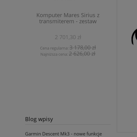
Latark
Komputer Mares Sirius z
transmiterem - zestaw
2 701,30 zł
Cena 
3 178,00 zł
Cena regularna:
Najn
2 626,00 zł
Najniższa cena:
Blog wpisy
Garmin Descent Mk3 - nowe funkcje