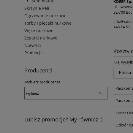
Sidemount
XDEEP Sp. 
ul. Lwowsk
Skrzynie Peli
32-700 Boc
Ogrzewanie nurkowe
info@xdee
Torby i plecaki nurkowe
+48 14 611 
Węże nurkowe
Zegarki nurkowe
Nowości
Koszty
Promocje
Kraj wysyłk
Producenci
Wybierz producenta
Paczkoma
Paczkoma
Kurier DP
Lubisz promocje? My również :)
Odbiór os