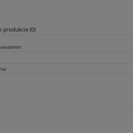
do koszyka
do koszyka
o produkcie (0)
pseudonim:
nia: