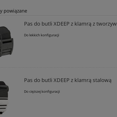
ty powiązane
Pas do butli XDEEP z klamrą z tworzy
Do lekkich konfiguracji
r Scubapro Definition
Płetwy Scubapro Seawing No
Pas do butli XDEEP z klamrą stalową
ty 2,5 mm Damski
Do cięższej konfiguracji
544,50 zł
792,00 zł
605,00 zł
880,00 zł
 regularna:
Cena regularna:
544,50 zł
792,00 zł
iższa cena:
Najniższa cena: