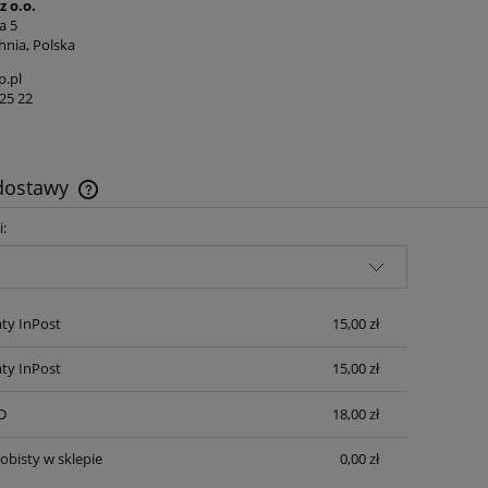
z o.o.
a 5
hnia, Polska
p.pl
25 22
 dostawy
i:
Cena nie zawiera ewentualnych kosztów
płatności
ty InPost
15,00 zł
ty InPost
15,00 zł
D
18,00 zł
obisty w sklepie
0,00 zł