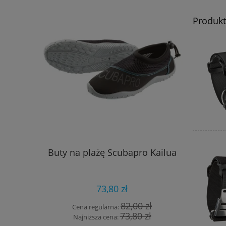
Produk
Buty na plażę Scubapro Kailua
Skafande
Shor
73,80 zł
82,00 zł
Cena regularna:
Cena
73,80 zł
Najniższa cena:
Najn