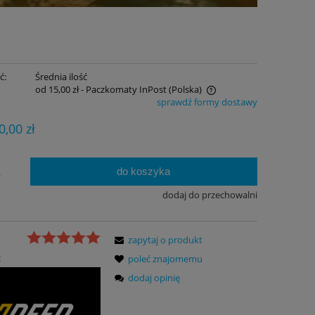
ć:
Średnia ilość
od 15,00 zł
- Paczkomaty InPost
(Polska)
sprawdź formy dostawy
Cena nie zawiera ewentualnych kosztów
0,00 zł
płatności
do koszyka
.
dodaj do przechowalni
zapytaj o produkt
:
poleć znajomemu
dodaj opinię