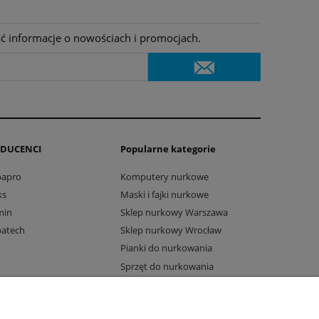
ać informacje o nowościach i promocjach.
DUCENCI
Popularne kategorie
bapro
Komputery nurkowe
ks
Maski i fajki nurkowe
min
Sklep nurkowy Warszawa
batech
Sklep nurkowy Wrocław
Pianki do nurkowania
Sprzęt do nurkowania
Komputery Suunto