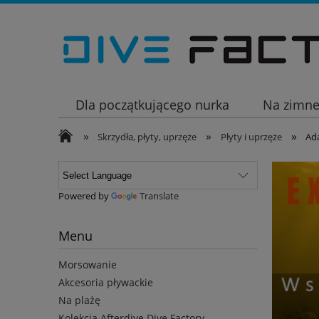
Dla początkującego nurka
Na zimn
»
»
»
Wakacje
Skrzydła, płyty, uprzęże
Płyty i uprzęże
Ad
Powered by
Translate
Menu
Morsowanie
Akcesoria pływackie
Na plażę
Kolekcja Afterdive Dive Factory