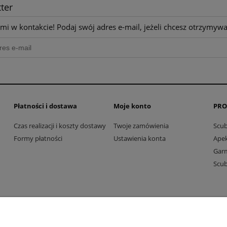
ter
mi w kontakcie! Podaj swój adres e-mail, jeżeli chcesz otrzymyw
Płatności i dostawa
Moje konto
PRO
Czas realizacji i koszty dostawy
Twoje zamówienia
Scu
Formy płatności
Ustawienia konta
Ape
Gar
Scu
Dive Factory 24
-
aleja 29 Listopada 165
-
31-236
Kraków