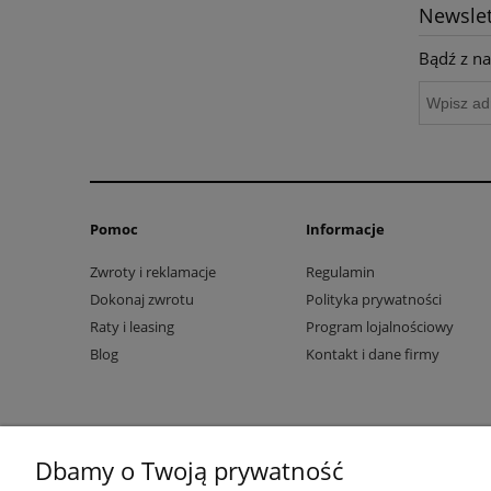
Newslet
Bądź z na
Pomoc
Informacje
Zwroty i reklamacje
Regulamin
Dokonaj zwrotu
Polityka prywatności
Raty i leasing
Program lojalnościowy
Blog
Kontakt i dane firmy
Dbamy o Twoją prywatność