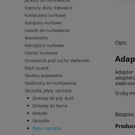
Jackety do nurkowania
Kaptury, Buty, Rękawice
Komputery nurkowe
Kompasy nurkowe
Latarki do nurkowania
Manometry
Opis
Narzędzia nurkowe
Odzież nurkowa
Adap
Ocieplacze pod suchy skafander
Rash Guard
Adapter 
Skutery podwodne
adaptera
Skafandry do nurkowania
elektrom
Skrzydła, płyty, uprzęże
Śruby m
Zestawy do poj. butli
Zestawy do twina
Dodatki
Bezpie
Skrzydła
Produc
Płyty i uprzęże