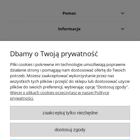
Pomoc
Informacje
Płatności i dostawa
Dbamy o Twoją prywatność
Moje konto
Pliki cookies i pokrewne im technologie umożliwiają poprawne
działanie strony i pomagają nam dostosować ofertę do Twoich
potrzeb. Możesz zaakceptować wykorzystanie przez nas
PRODUCENCI
wszystkich tych plików i przejść do sklepu lub dostosować użycie
plików do swoich preferencji, wybierając opcję "Dostosuj zgody".
Popularne kategorie
Więcej o plikach cookies przeczytasz w naszej Polityce
prywatności.
Dive Factory 24
-
aleja 29 Listopada 165
-
31-236
Kraków
zaakceptuj tylko niezbędne
woj. małopolskie - NIP 9452184931
tel.
12 418 39 59
-
sklep@divefactory24.pl
dostosuj zgody
pokaż pełną wersję strony