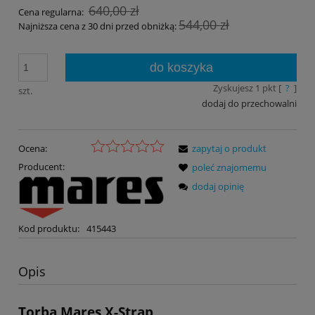
640,00 zł
Cena regularna:
544,00 zł
Najniższa cena z 30 dni przed obniżką:
do koszyka
Zyskujesz
1
pkt [
?
]
szt.
dodaj do przechowalni
Ocena:
zapytaj o produkt
Producent:
poleć znajomemu
dodaj opinię
Kod produktu:
415443
Opis
Torba Mares X-Strap