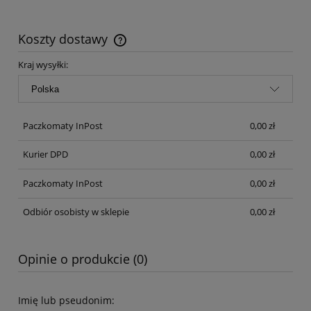
Koszty dostawy
Cena nie zawiera ewentualnych kosztów płatności
Kraj wysyłki:
Paczkomaty InPost
0,00 zł
Kurier DPD
0,00 zł
Paczkomaty InPost
0,00 zł
Odbiór osobisty w sklepie
0,00 zł
Opinie o produkcie (0)
Imię lub pseudonim: