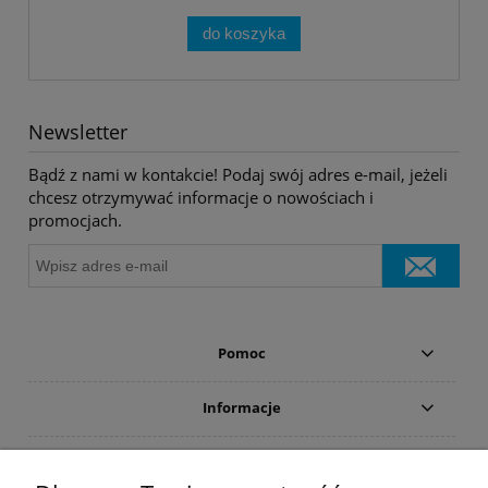
do koszyka
Newsletter
Bądź z nami w kontakcie! Podaj swój adres e-mail, jeżeli
chcesz otrzymywać informacje o nowościach i
promocjach.
Pomoc
Informacje
Płatności i dostawa