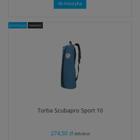
do koszyka
promocja
nowość
Torba Scubapro Sport 10
274,50 zł
305,00 zł