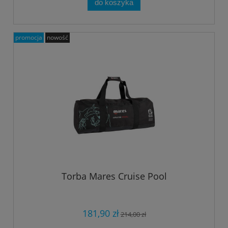
do koszyka
promocja
nowość
Torba Mares Cruise Pool
181,90 zł
214,00 zł