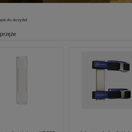
zęże do skrzydeł.
uprzęże