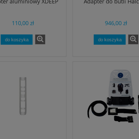
ter aluminiowy XDEEP
Adapter do butli Hal
110,00 zł
946,00 zł
do koszyka
do koszyka