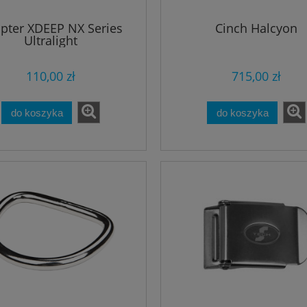
pter XDEEP NX Series
Cinch Halcyon
Ultralight
110,00 zł
715,00 zł
do koszyka
do koszyka