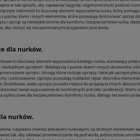
wane w taki sposób, aby zapewniać wygodę i ergonomiczność podczas transp
Uprzęże natomiast to kluczowy element wyposażenia nurka, który pomaga w
ię z pasów, klamr i innych elementów, które pozwalają dostosować uprząż 
ta i uprząż są niezwykle istotne dla komfortu i bezpieczeństwa nurka, dlate
ę, aby cieszyć się niezapomnianymi przygodami pod wodą.
e dla nurków.
rkowe to kluczowy element wyposażenia każdego nurka, stanowiący połącze
 niezbędnym sprzętem. Składają się z pasów, klamr i innych akcesoriów, kt
rzenoszenie sprzętu. Istnieją różne rodzaje uprzęży, takie jak uprzęże ple
echy i zastosowanie. Uprzęże pozwalają rozkładać ciężar zbiornika równomier
. Dodatkowo, wiele uprzęży posiada miejsca do przypięcia innych akcesorió
tosować swoje wyposażenie do konkretnych potrzeb i preferencji. Warto za
a są kluczowe dla bezpieczeństwa i komfortu nurka, dlatego też warto po
dla nurków.
nurków, nazywane również plecakami nurkowymi, są istotnym elementem wy
wane tak, aby ułatwiać przemieszczanie się pod wodą, jednocześnie umożliw