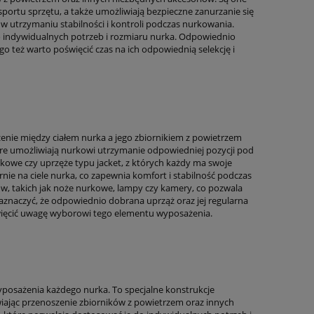
ortu sprzętu, a także umożliwiają bezpieczne zanurzanie się
 utrzymaniu stabilności i kontroli podczas nurkowania.
do indywidualnych potrzeb i rozmiaru nurka. Odpowiednio
go też warto poświęcić czas na ich odpowiednią selekcję i
nie między ciałem nurka a jego zbiornikiem z powietrzem
óre umożliwiają nurkowi utrzymanie odpowiedniej pozycji pod
cakowe czy uprzęże typu jacket, z których każdy ma swoje
nie na ciele nurka, co zapewnia komfort i stabilność podczas
w, takich jak noże nurkowe, lampy czy kamery, co pozwala
znaczyć, że odpowiednio dobrana uprząż oraz jej regularna
święcić uwagę wyborowi tego elementu wyposażenia.
posażenia każdego nurka. To specjalne konstrukcje
iając przenoszenie zbiorników z powietrzem oraz innych