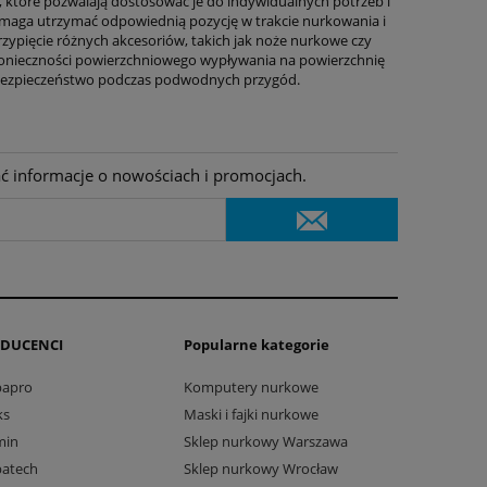
 które pozwalają dostosować je do indywidualnych potrzeb i
pomaga utrzymać odpowiednią pozycję w trakcie nurkowania i
rzypięcie różnych akcesoriów, takich jak noże nurkowe czy
 konieczności powierzchniowego wypływania na powierzchnię
i bezpieczeństwo podczas podwodnych przygód.
ać informacje o nowościach i promocjach.
DUCENCI
Popularne kategorie
bapro
Komputery nurkowe
ks
Maski i fajki nurkowe
min
Sklep nurkowy Warszawa
batech
Sklep nurkowy Wrocław