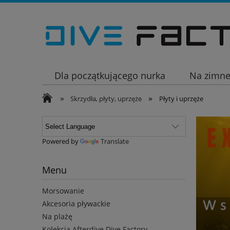
Dla początkującego nurka
Na zimn
»
»
Wakacje
Skrzydła, płyty, uprzęże
Płyty i uprzęże
Powered by
Translate
Menu
Morsowanie
Akcesoria pływackie
Na plażę
Kolekcja Afterdive Dive Factory