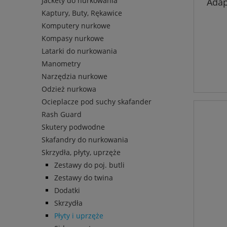
Jackety do nurkowania
Adap
Kaptury, Buty, Rękawice
Komputery nurkowe
Kompasy nurkowe
Latarki do nurkowania
Manometry
Narzędzia nurkowe
Odzież nurkowa
Ocieplacze pod suchy skafander
Rash Guard
Skutery podwodne
Skafandry do nurkowania
Skrzydła, płyty, uprzęże
Zestawy do poj. butli
Zestawy do twina
Dodatki
Skrzydła
Płyty i uprzęże