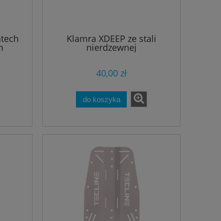
atech
Klamra XDEEP ze stali
m
nierdzewnej
40,00 zł
do koszyka