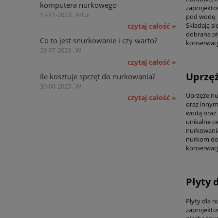
komputera nurkowego
zaprojekto
17-11-2023 , Artur
pod wodę. 
Składają s
czytaj całość »
dobrana pły
Co to jest snurkowanie i czy warto?
konserwacj
28-07-2023 , W
czytaj całość »
Uprzęż
Ile kosztuje sprzęt do nurkowania?
30-06-2023 , W
Uprzęże nu
czytaj całość »
oraz innym
wodą oraz p
unikalne c
nurkowania
nurkom dos
konserwacj
Płyty 
Płyty dla 
zaprojekto