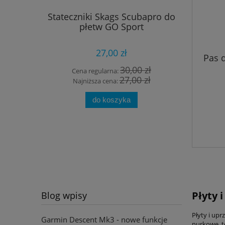
Stateczniki Skags Scubapro do
Buty 
płetw GO Sport
27,00 zł
Pas 
30,00 zł
Cena regularna:
Cena
27,00 zł
Najniższa cena:
Najn
do koszyka
Płyty 
Blog wpisy
Płyty i up
Garmin Descent Mk3 - nowe funkcje
nurkowe, t