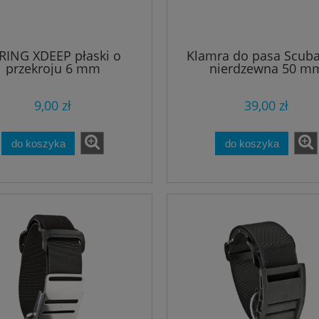
RING XDEEP płaski o
Klamra do pasa Scub
przekroju 6 mm
nierdzewna 50 m
9,00 zł
39,00 zł
do koszyka
do koszyka