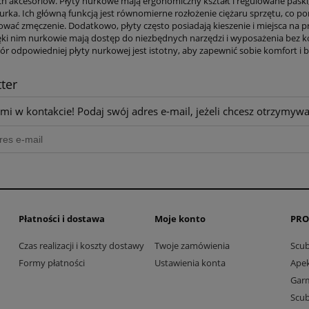
h akcesoriów. Płyty nurkowe mają ergonomiczny kształt i regulowane paski,
urka. Ich główną funkcją jest równomierne rozłożenie ciężaru sprzętu, co 
ować zmęczenie. Dodatkowo, płyty często posiadają kieszenie i miejsca na p
zięki nim nurkowie mają dostęp do niezbędnych narzędzi i wyposażenia bez
r odpowiedniej płyty nurkowej jest istotny, aby zapewnić sobie komfort 
ter
mi w kontakcie! Podaj swój adres e-mail, jeżeli chcesz otrzymyw
Płatności i dostawa
Moje konto
PRO
Czas realizacji i koszty dostawy
Twoje zamówienia
Scu
Formy płatności
Ustawienia konta
Ape
Gar
Scu