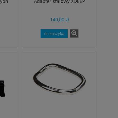
cyon
Adapter stalowy XDEEP
140,00 zł
do koszyka