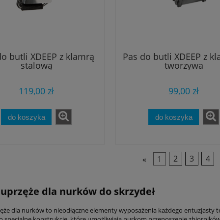
Mares Equator 2 mm
Manometr Mares Mission 
125,80 zł
465,80 zł
do butli XDEEP z klamrą
Pas do butli XDEEP z kl
stalową
tworzywa
148,00 zł
548,00 zł
 regularna:
Cena regularna:
123,25 zł
420,75 zł
iższa cena:
Najniższa cena:
119,00 zł
99,00 zł
do koszyka
do koszyka
do koszyka
do koszyka
«
1
2
3
4
i uprzęże dla nurków do skrzydeł
rzęże dla nurków to nieodłączne elementy wyposażenia każdego entuzjasty te
o specjalne konstrukcje, które umożliwiają nurkom przenoszenie zbiornikó