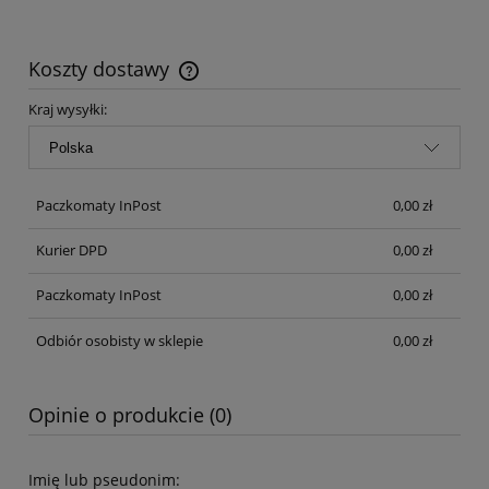
Koszty dostawy
Cena nie zawiera ewentualnych kosztów płatności
Kraj wysyłki:
Paczkomaty InPost
0,00 zł
Kurier DPD
0,00 zł
Paczkomaty InPost
0,00 zł
Odbiór osobisty w sklepie
0,00 zł
Opinie o produkcie (0)
Imię lub pseudonim: