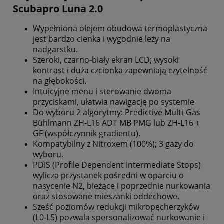
Scubapro Luna 2.0
Wypełniona olejem obudowa termoplastyczna
jest bardzo cienka i wygodnie leży na
nadgarstku.
Szeroki, czarno-biały ekran LCD; wysoki
kontrast i duża czcionka zapewniają czytelność
na głębokości.
Intuicyjne menu i sterowanie dwoma
przyciskami, ułatwia nawigację po systemie
Do wyboru 2 algorytmy: Predictive Multi-Gas
Bühlmann ZH-L16 ADT MB PMG lub ZH-L16 +
GF (współczynnik gradientu).
Kompatybilny z Nitroxem (100%); 3 gazy do
wyboru.
PDIS (Profile Dependent Intermediate Stops)
wylicza przystanek pośredni w oparciu o
nasycenie N2, bieżące i poprzednie nurkowania
oraz stosowane mieszanki oddechowe.
Sześć poziomów redukcji mikropęcherzyków
(L0-L5) pozwala spersonalizować nurkowanie i