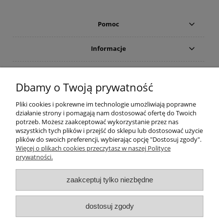
Pomoc
Informacje
Płatności i dostawa
Dbamy o Twoją prywatność
Moje konto
Pliki cookies i pokrewne im technologie umożliwiają poprawne
działanie strony i pomagają nam dostosować ofertę do Twoich
potrzeb. Możesz zaakceptować wykorzystanie przez nas
PRODUCENCI
wszystkich tych plików i przejść do sklepu lub dostosować użycie
plików do swoich preferencji, wybierając opcję "Dostosuj zgody".
Popularne kategorie
Więcej o plikach cookies przeczytasz w naszej Polityce
prywatności.
Dive Factory 24
-
aleja 29 Listopada 165
-
31-236
Kraków
zaakceptuj tylko niezbędne
woj. małopolskie - NIP 9452184931
tel.
12 418 39 59
-
sklep@divefactory24.pl
dostosuj zgody