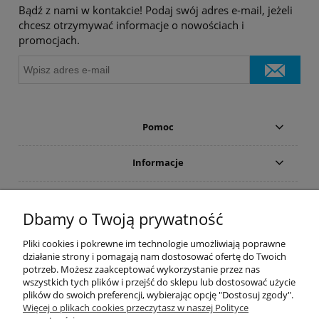
Bądź z nami w kontakcie! Podaj swój adres e-mail, jeżeli
chcesz otrzymywać informacje o nowościach i
promocjach.
Pomoc
Informacje
Płatności i dostawa
Dbamy o Twoją prywatność
Moje konto
Pliki cookies i pokrewne im technologie umożliwiają poprawne
działanie strony i pomagają nam dostosować ofertę do Twoich
potrzeb. Możesz zaakceptować wykorzystanie przez nas
PRODUCENCI
wszystkich tych plików i przejść do sklepu lub dostosować użycie
plików do swoich preferencji, wybierając opcję "Dostosuj zgody".
Popularne kategorie
Więcej o plikach cookies przeczytasz w naszej Polityce