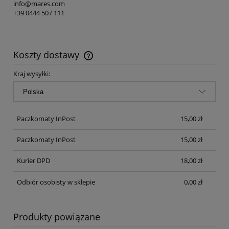
info@mares.com
+39 0444 507 111
Koszty dostawy
Cena nie zawiera ewentualnych kosztów płatności
Kraj wysyłki:
Paczkomaty InPost
15,00 zł
Paczkomaty InPost
15,00 zł
Kurier DPD
18,00 zł
Odbiór osobisty w sklepie
0,00 zł
Produkty powiązane