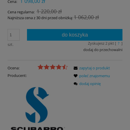
1 098,00 zł
Cena:
1 220,00 zł
Cena regularna:
1 062,00 zł
Najniższa cena z 30 dni przed obniżką:
do koszyka
Zyskujesz
2
pkt [
?
]
szt.
dodaj do przechowalni
Ocena:
zapytaj o produkt
Producent:
poleć znajomemu
dodaj opinię