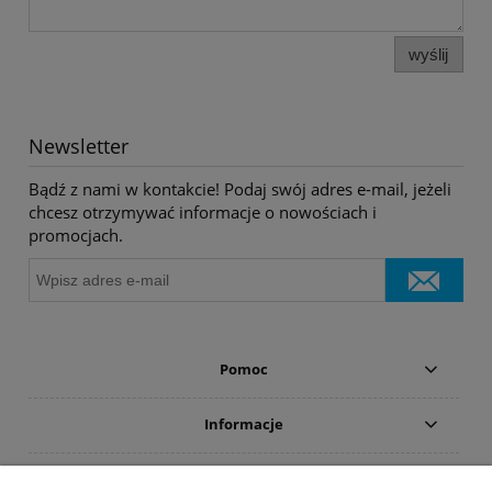
wyślij
Newsletter
Bądź z nami w kontakcie! Podaj swój adres e-mail, jeżeli
chcesz otrzymywać informacje o nowościach i
promocjach.
Pomoc
Informacje
Płatności i dostawa