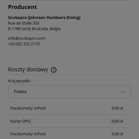
Producent
Scubapro (Johnson Outdoors Diving)
Rue de Stalle 333
B-1180 Uccle Bruksela, Belgia
info@scubapro.com
+32 (0)2 372 27 07
Koszty dostawy
Cena nie zawiera ewentualnych kosztów płatności
Kraj wysyłki:
Paczkomaty InPost
0,00 zł
Kurier DPD
0,00 zł
Paczkomaty InPost
0,00 zł