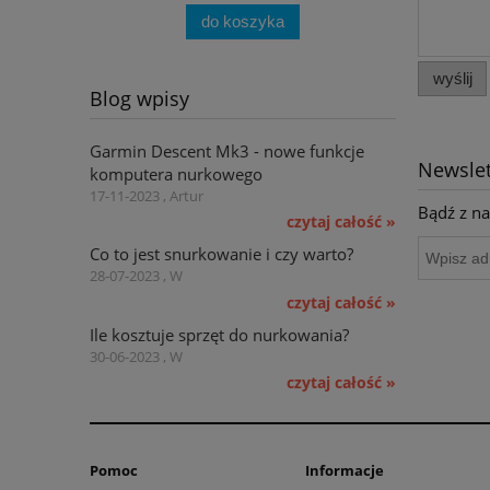
do koszyka
wyślij
Blog wpisy
Garmin Descent Mk3 - nowe funkcje
Newslet
komputera nurkowego
17-11-2023 , Artur
Bądź z na
czytaj całość »
Co to jest snurkowanie i czy warto?
28-07-2023 , W
czytaj całość »
Ile kosztuje sprzęt do nurkowania?
30-06-2023 , W
czytaj całość »
Pomoc
Informacje