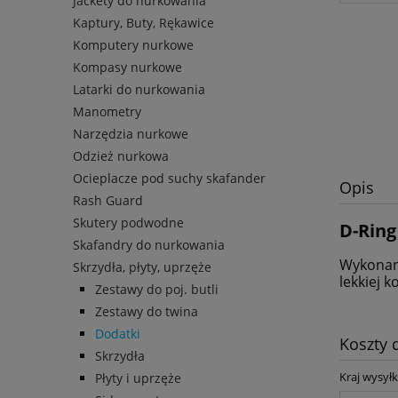
Jackety do nurkowania
Kaptury, Buty, Rękawice
Komputery nurkowe
Kompasy nurkowe
Latarki do nurkowania
Manometry
Narzędzia nurkowe
Odzież nurkowa
Ocieplacze pod suchy skafander
Opis
Rash Guard
Skutery podwodne
D-Ring
Skafandry do nurkowania
Wykonany
Skrzydła, płyty, uprzęże
lekkiej k
Zestawy do poj. butli
Zestawy do twina
Dodatki
Koszty
Skrzydła
Kraj wysyłk
Płyty i uprzęże