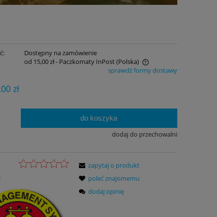
ć:
Dostępny na zamówienie
od 15,00 zł
- Paczkomaty InPost
(Polska)
sprawdź formy dostawy
Cena nie zawiera ewentualnych kosztów
,00 zł
płatności
do koszyka
.
dodaj do przechowalni
zapytaj o produkt
:
poleć znajomemu
dodaj opinię