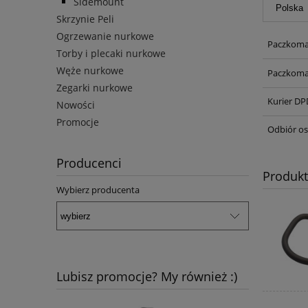
Sidemount
Skrzynie Peli
Ogrzewanie nurkowe
Paczkoma
Torby i plecaki nurkowe
Węże nurkowe
Paczkoma
Zegarki nurkowe
Kurier DP
Nowości
Promocje
Odbiór os
Producenci
Produk
Wybierz producenta
Lubisz promocje? My również :)