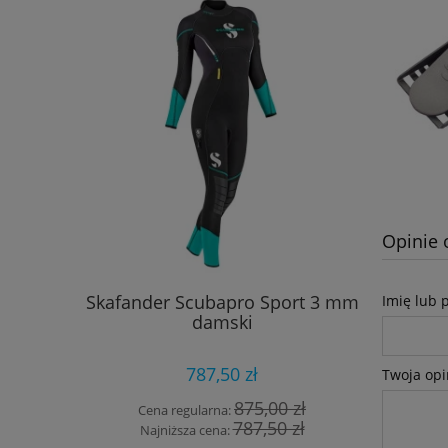
Opinie 
Skafander Scubapro Sport 3 mm
Retrakt
Imię lub 
damski
787,50 zł
Twoja opi
875,00 zł
Cena regularna:
Cena
787,50 zł
Najniższa cena:
Najn