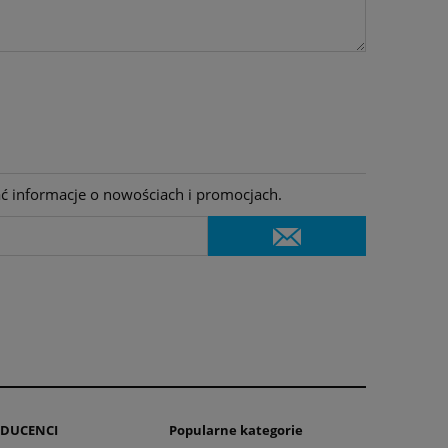
do koszyka
do ko
ać informacje o nowościach i promocjach.
DUCENCI
Popularne kategorie