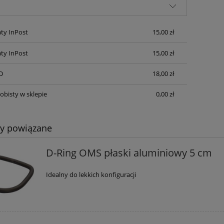
płatności
ty InPost
15,00 zł
ty InPost
15,00 zł
D
18,00 zł
obisty w sklepie
0,00 zł
ty powiązane
D-Ring OMS płaski aluminiowy 5 cm
Idealny do lekkich konfiguracji