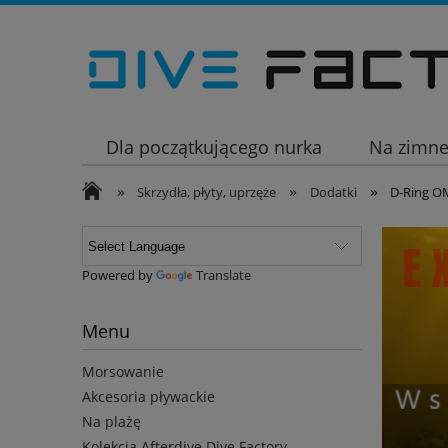
Dla początkującego nurka
Na zimn
»
»
»
Wakacje
Skrzydła, płyty, uprzęże
Dodatki
D-Ring OM
Powered by
Translate
Menu
Morsowanie
Akcesoria pływackie
Na plażę
Kolekcja Afterdive Dive Factory