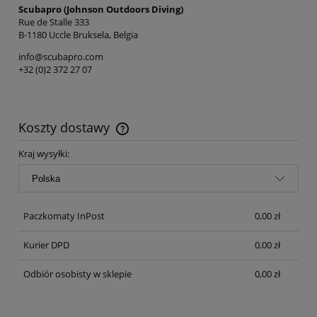
Scubapro (Johnson Outdoors Diving)
Rue de Stalle 333
B-1180 Uccle Bruksela, Belgia
info@scubapro.com
+32 (0)2 372 27 07
Koszty dostawy
Cena nie zawiera ewentualnych kosztów płatności
Kraj wysyłki:
Paczkomaty InPost
0,00 zł
Kurier DPD
0,00 zł
Odbiór osobisty w sklepie
0,00 zł