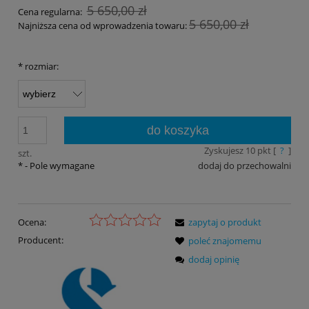
5 650,00 zł
Cena regularna:
5 650,00 zł
Najniższa cena od wprowadzenia towaru:
*
rozmiar:
do koszyka
Zyskujesz
10
pkt [
?
]
szt.
*
- Pole wymagane
dodaj do przechowalni
Ocena:
zapytaj o produkt
Producent:
poleć znajomemu
dodaj opinię