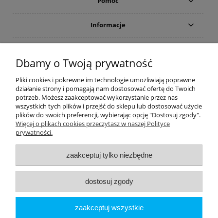
Pomoc
Informacje
Płatności i dostawa
Dbamy o Twoją prywatność
Moje konto
Pliki cookies i pokrewne im technologie umożliwiają poprawne
działanie strony i pomagają nam dostosować ofertę do Twoich
potrzeb. Możesz zaakceptować wykorzystanie przez nas
PRODUCENCI
wszystkich tych plików i przejść do sklepu lub dostosować użycie
plików do swoich preferencji, wybierając opcję "Dostosuj zgody".
Popularne kategorie
Więcej o plikach cookies przeczytasz w naszej Polityce
prywatności.
Dive Factory 24
-
aleja 29 Listopada 165
-
31-236
Kraków
zaakceptuj tylko niezbędne
woj. małopolskie - NIP 9452184931
tel.
12 418 39 59
-
sklep@divefactory24.pl
dostosuj zgody
pokaż pełną wersję strony
zaakceptuj wszystkie
Sklep internetowy Shoper.pl