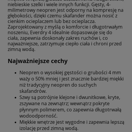
niebieskie szelki i wiele innych funkcji. Gęsty, 4-
milimetrowy neopren jest odporny na kompresję na
głębokości, dzięki czemu skafander można nosić z
cienkim ocieplaczem lub bez ocieplacza.
Zaprojektowany z myślą o komforcie i długotrwałym
noszeniu, Everdry 4 idealnie dopasowuje się do
ciała, zapewnia doskonały zakres ruchów i, co
najważniejsze, zatrzymuje ciepło ciała i chroni przed
zimną wodą.
Najważniejsze cechy
Neopren o wysokiej gęstości o grubości 4 mm
waży o 50% mniej i jest znacznie bardziej miękki
niż tradycyjny neopren do suchych
skafandrów.
Szwy są potrójnie klejone i dwunitkowe, kryte,
zszywane na zewnątrz; wewnątrz pokryte
płynnym polimerem, co zapewnia długotrwałą
wodoodporność.
Miękkie wnętrze jest wygodne i zapewnia lepszą
izolację przed zimną wodą.