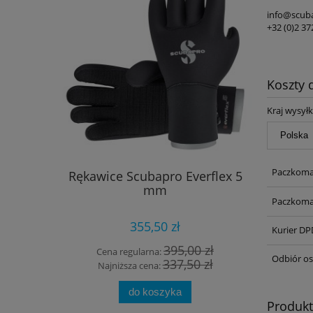
info@scub
+32 (0)2 37
Koszty
Kraj wysyłk
Paczkoma
Rękawice Scubapro Everflex 5
Torba M
mm
Paczkoma
355,50 zł
Kurier DP
395,00 zł
Cena regularna:
Cena
Odbiór os
337,50 zł
Najniższa cena:
Najn
do koszyka
Produk