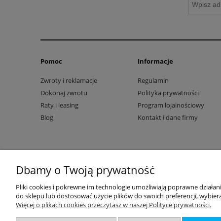
Pomoc
Informacje
Zwroty i reklamacje
Regulamin
Dokonaj zwrotu
Polityka prywatności
Raty i leasing
Program lojalnościowy
Blog
Kontakt i dane firmy
Dbamy o Twoją prywatność
Pliki cookies i pokrewne im technologie umożliwiają poprawne działa
do sklepu lub dostosować użycie plików do swoich preferencji, wybiera
Więcej o plikach cookies przeczytasz w naszej Polityce prywatności.