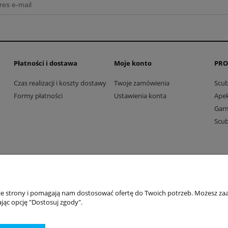
Płatności i dostawa
Moje konto
PRO
Czas realizacji i koszty dostawy
Twoje zamówienia
Scu
Formy płatności
Ustawienia konta
Ape
Gar
Scu
Dive Factory 24
-
aleja 29 Listopada 165
-
31-236
Kraków
woj. małopolskie - NIP 9452184931
nie strony i pomagają nam dostosować ofertę do Twoich potrzeb. Możesz zaa
tel.
12 418 39 59
-
sklep@divefactory24.pl
jąc opcję "Dostosuj zgody".