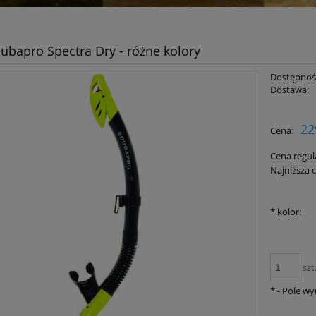
cubapro Spectra Dry - różne kolory
Dostępnoś
Dostawa:
22
Cena:
Cena regul
Najniższa 
*
kolor:
szt
*
- Pole w