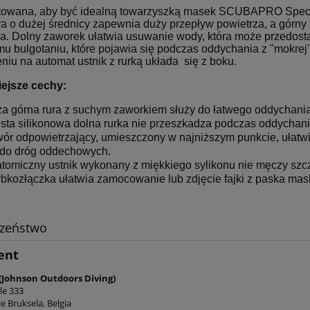
towana, aby być idealną towarzyszką masek SCUBAPRO Spec
a o dużej średnicy zapewnia duży przepływ powietrza, a górny 
a. Dolny zaworek ułatwia usuwanie wody, która może przedost
mu bulgotaniu, które pojawia się podczas oddychania z "mokrej"
niu na automat ustnik z rurką układa się z boku.
ejsze cechy:
a górna rura z suchym zaworkiem służy do łatwego oddychania
ista silikonowa dolna rurka nie przeszkadza podczas oddychani
ór odpowietrzający, umieszczony w najniższym punkcie, ułatwi
 do dróg oddechowych.
tomiczny ustnik wykonany z miękkiego sylikonu nie męczy szcz
bkozłączka ułatwia zamocowanie lub zdjęcie fajki z paska mask
czeństwo
ent
(Johnson Outdoors Diving)
le 333
e Bruksela, Belgia