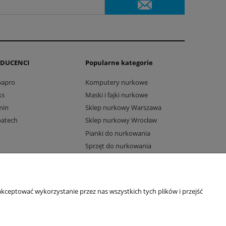
DUCENCI
Popularne kategorie
bapro
Komputery nurkowe
ks
Maski i fajki nurkowe
min
Sklep nurkowy Warszawa
batech
Sklep nurkowy Wrocław
Pianki do nurkowania
Sprzęt do nurkowania
Komputery Suunto
kceptować wykorzystanie przez nas wszystkich tych plików i przejść