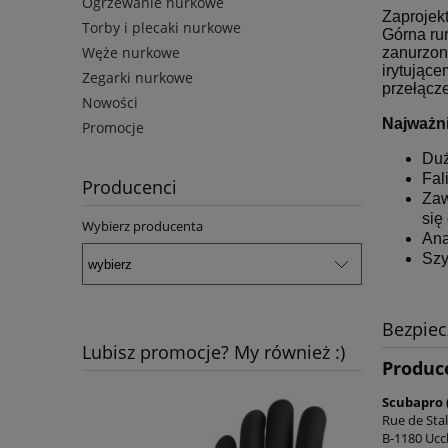
Ogrzewanie nurkowe
Zaprojek
Torby i plecaki nurkowe
Górna rur
Węże nurkowe
zanurzon
irytujące
Zegarki nurkowe
przełącze
Nowości
Najważni
Promocje
Duż
Fal
Producenci
Zaw
się
Wybierz producenta
Ana
Szy
Bezpie
Lubisz promocje? My również :)
Produc
Scubapro 
Rue de Stal
B-1180 Uccl