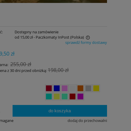
ć:
Dostępny na zamówienie
od 15,00 zł
- Paczkomaty InPost
(Polska)
sprawdź formy dostawy
Cena nie zawiera ewentualnych kosztów
9,50 zł
płatności
255,00 zł
arna:
198,00 zł
cena z 30 dni przed obniżką:
do koszyka
.
ymagane
dodaj do przechowalni