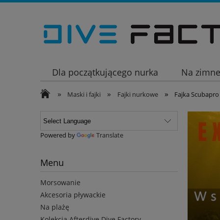
Dla początkującego nurka
Na zimn
»
»
»
Wakacje
Maski i fajki
Fajki nurkowe
Fajka Scubapro 
Powered by
Translate
Menu
Morsowanie
Akcesoria pływackie
Na plażę
Kolekcja Afterdive Dive Factory