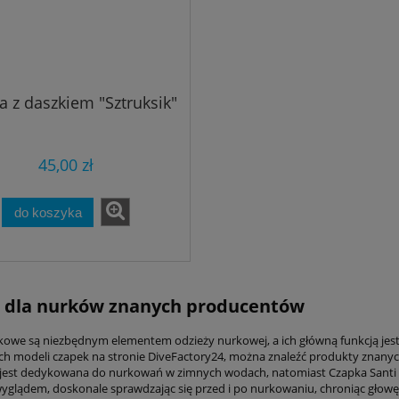
Automat oddechowy Scubap
et Mares Explorer
MK25 EVO/A700 + S270 Octo
- zestaw
5 130,00 zł
1 079,50 zł
5 700,00 zł
a z daszkiem "Sztruksik"
Cena regularna:
1 270,00 zł
4 680,00 zł
regularna:
Najniższa cena:
1 056,55 zł
ższa cena:
do koszyka
45,00 zł
do koszyka
i dla nurków znanych producentów
kowe są niezbędnym elementem odzieży nurkowej, a ich główną funkcją je
h modeli czapek na stronie DiveFactory24, można znaleźć produkty znanych
 jest dedykowana do nurkowań w zimnych wodach, natomiast Czapka Santi Br
lądem, doskonale sprawdzając się przed i po nurkowaniu, chroniąc głowę i 