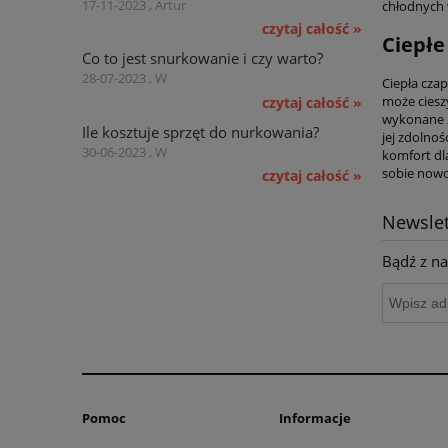
17-11-2023 , Artur
chłodnych 
czytaj całość »
Ciepłe
Co to jest snurkowanie i czy warto?
28-07-2023 , W
Ciepła cza
może ciesz
czytaj całość »
wykonane z
Ile kosztuje sprzęt do nurkowania?
jej zdolno
30-06-2023 , W
komfort dla
sobie nowo
czytaj całość »
Newslet
Bądź z na
Pomoc
Informacje