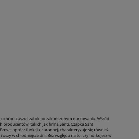
ro
Komputer Shearwater Peregrine
Automat oddec
pus
Mares Dua
2 380,00 zł
1 621
2 723,00 zł
Cena regularna:
Cena regularna
2 549,00 zł
Najniższa cena:
Najniższa cena
do koszyka
do ko
st ochrona uszu i zatok po zakończonym nurkowaniu. Wśród
 producentów, takich jak firma Santi. Czapka Santi
eve, oprócz funkcji ochronnej, charakteryzuje się również
uszy w chłodniejsze dni. Bez względu na to, czy nurkujesz w