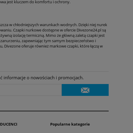
a jest kluczem do komfortu i ochrony.
cza w chłodniejszych warunkach wodnych. Dzięki niej nurek
aniu. Czapki nurkowe dostępne w ofercie Divezone24.pl są
tywną izolację termiczną. Mimo że główną zaletą czapki jest
po zanurzeniu, zapewniając tym samym bezpieczeństwo i
ylu, Divezone oferuje również markowe czapki, które łączą w
ać informacje o nowościach i promocjach.
DUCENCI
Popularne kategorie