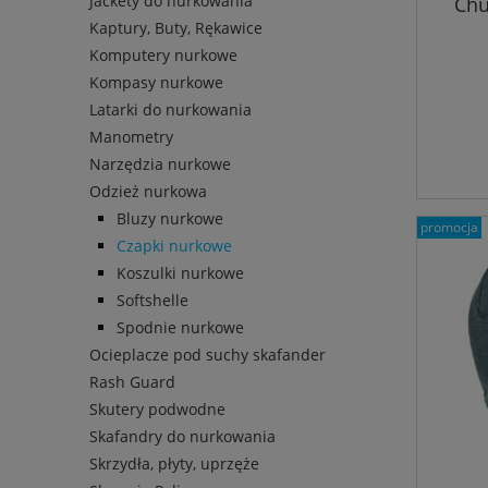
Jackety do nurkowania
Chu
Kaptury, Buty, Rękawice
Komputery nurkowe
Kompasy nurkowe
Latarki do nurkowania
Manometry
Narzędzia nurkowe
Odzież nurkowa
Bluzy nurkowe
promocja
Czapki nurkowe
Koszulki nurkowe
Softshelle
Spodnie nurkowe
Ocieplacze pod suchy skafander
Rash Guard
Skutery podwodne
Skafandry do nurkowania
Skrzydła, płyty, uprzęże