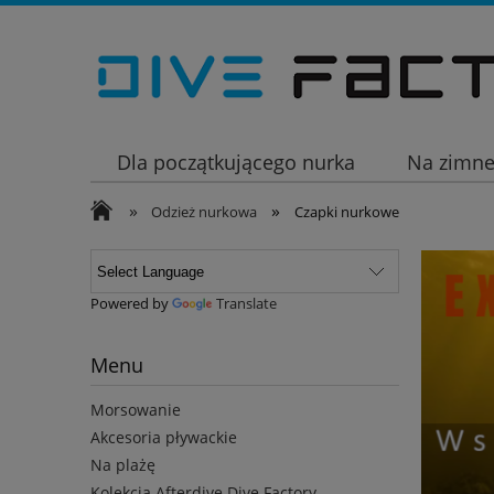
Dla początkującego nurka
Na zimn
»
»
Wakacje
Odzież nurkowa
Czapki nurkowe
Powered by
Translate
Menu
Morsowanie
Akcesoria pływackie
Na plażę
Kolekcja Afterdive Dive Factory