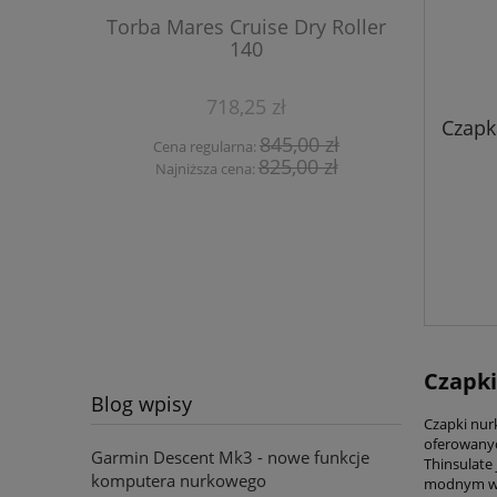
Torba Mares Cruise Dry Roller
Jack
140
718,25 zł
Czapk
845,00 zł
Cena regularna:
Cena 
825,00 zł
Najniższa cena:
Najni
Czapk
Blog wpisy
Czapki nur
oferowanyc
Garmin Descent Mk3 - nowe funkcje
Thinsulate
komputera nurkowego
modnym wyg