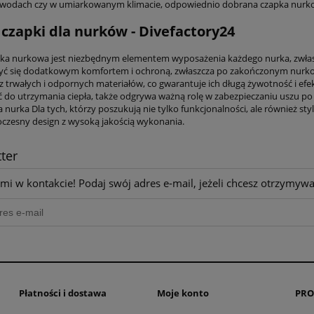
wodach czy w umiarkowanym klimacie, odpowiednio dobrana czapka nurkow
 czapki dla nurków - Divefactory24
pka nurkowa jest niezbędnym elementem wyposażenia każdego nurka, zwłasz
yć się dodatkowym komfortem i ochroną, zwłaszcza po zakończonym nurkow
 trwałych i odpornych materiałów, co gwarantuje ich długą żywotność i efek
ść do utrzymania ciepła, także odgrywa ważną rolę w zabezpieczaniu uszu 
 nurka Dla tych, którzy poszukują nie tylko funkcjonalności, ale również st
czesny design z wysoką jakością wykonania.
ter
mi w kontakcie! Podaj swój adres e-mail, jeżeli chcesz otrzymyw
Płatności i dostawa
Moje konto
PRO