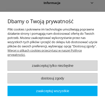
Informacje
Płatności i dostawa
Dbamy o Twoją prywatność
Moje konto
Pliki cookies i pokrewne im technologie umożliwiają poprawne
działanie strony i pomagają nam dostosować ofertę do Twoich
potrzeb. Możesz zaakceptować wykorzystanie przez nas
PRODUCENCI
wszystkich tych plików i przejść do sklepu lub dostosować użycie
plików do swoich preferencji, wybierając opcję "Dostosuj zgody".
Popularne kategorie
Więcej o plikach cookies przeczytasz w naszej Polityce
prywatności.
Dive Factory 24
-
aleja 29 Listopada 165
-
31-236
Kraków
zaakceptuj tylko niezbędne
woj. małopolskie - NIP 9452184931
tel.
12 418 39 59
-
sklep@divefactory24.pl
dostosuj zgody
pokaż pełną wersję strony
zaakceptuj wszystkie
Sklep internetowy Shoper.pl