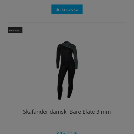
do koszyka
nowość
Skafander damski Bare Elate 3 mm
845,00 zł