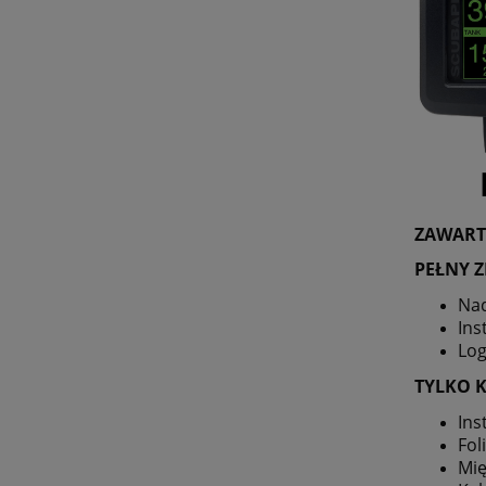
ZAWART
PEŁNY Z
Nad
Ins
Log
TYLKO 
Ins
Fol
Mię