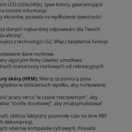
,6 cm LCD (320x240p), żywe kolory, gwarantujące
a
Automat oddechowy Scubapro
Skafander Scub
a istotne informacje.
MK25T EVO/S620X-Ti (tytanowy)
mm d
ypy ekranów, pozwala na wydłużenie żywotności
za danych najbardziej odpowiedni dla Twoich
8 999,10 zł
1 620
"Graficzny".
9 999,00 zł
Cena regularna:
Cena regularna
bujesz z technologii i G2. Włącz bezpłatnie funkcje
8 955,00 zł
Najniższa cena:
Najniższa cena
ć podawane dane nurkowe.
do koszyka
do ko
ny algorytm firmy Uwatec umożliwia
lnych scenariuszy nurkowych od rekreacyjnych
ury skóry (HRM):
Mierzy za pomocą pasa
zględnia w obliczeniach wysiłku, aby nurkowanie
wość pracy serca "w czasie rzeczywistym", aby
iebie "strefie docelowej", aby zmaksymalizować
utli, oblicza faktyczny pozostały czas na dnie RBT
ch dekompresji.
nych obecnie kompasów cyfrowych. Posiada