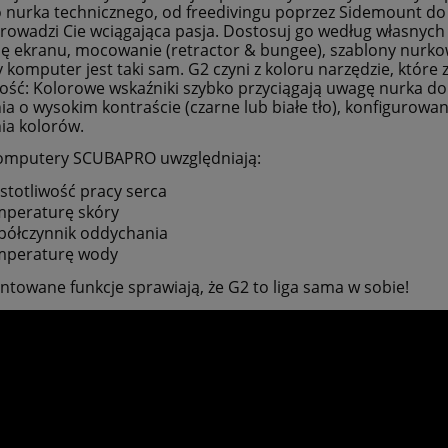
 nurka technicznego, od freedivingu poprzez Sidemount do 
prowadzi Cie wciągająca pasja. Dostosuj go według własnyc
ję ekranu, mocowanie (retractor & bungee), szablony nurk
 komputer jest taki sam. G2 czyni z koloru narzędzie, które
ość: Kolorowe wskaźniki szybko przyciągają uwagę nurka do 
ia o wysokim kontraście (czarne lub białe tło), konfigurowan
ia kolorów.
omputery SCUBAPRO uwzględniają:
stotliwość pracy serca
peraturę skóry
ółczynnik oddychania
mperaturę wody
ntowane funkcje sprawiają, że G2 to liga sama w sobie!