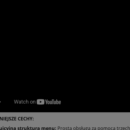
IEJSZE CECHY:
uicyjna struktura menu:
Prosta obsługa za pomocą trzech