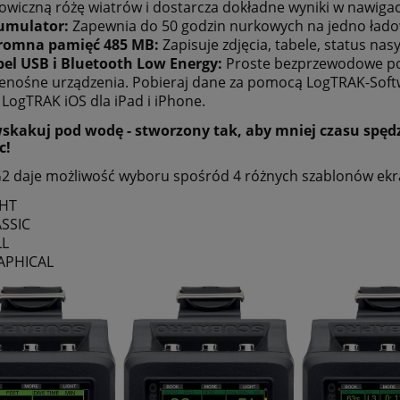
owiczną różę wiatrów i dostarcza dokładne wyniki w nawigac
umulator:
Zapewnia do 50 godzin nurkowych na jedno łado
romna pamięć 485 MB:
Zapisuje zdjęcia, tabele, status na
el USB i Bluetooth Low Energy:
Proste bezprzewodowe po
enośne urządzenia. Pobieraj dane za pomocą LogTRAK-Sof
 LogTRAK iOS dla iPad i iPhone.
wskakuj pod wodę - stworzony tak, aby mniej czasu spędzi
c!
G2 daje możliwość wyboru spośród 4 różnych szablonów ekr
GHT
SSIC
LL
APHICAL