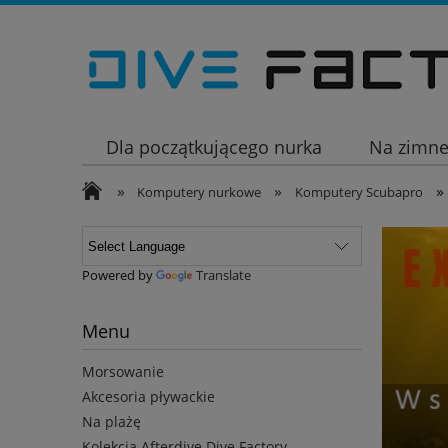
Dla początkującego nurka
Na zimn
»
»
»
Wakacje
Komputery nurkowe
Komputery Scubapro
Powered by
Translate
Menu
Morsowanie
Akcesoria pływackie
Na plażę
Kolekcja Afterdive Dive Factory