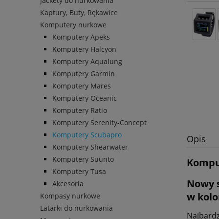
Jackety do nurkowania
Kaptury, Buty, Rękawice
Komputery nurkowe
Komputery Apeks
Komputery Halcyon
Komputery Aqualung
Komputery Garmin
Komputery Mares
Komputery Oceanic
Komputery Ratio
Komputery Serenity-Concept
Komputery Scubapro
Opis
Komputery Shearwater
Komputery Suunto
Komput
Komputery Tusa
Nowy s
Akcesoria
w kolo
Kompasy nurkowe
Latarki do nurkowania
Najbardz