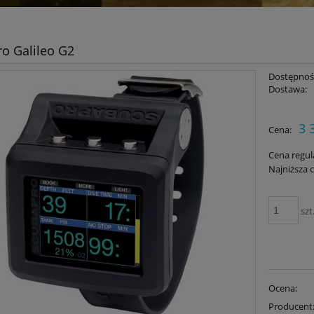
o Galileo G2
Dostępnoś
Dostawa:
Cena nie zawiera ewent
3 
Cena:
płatności
Cena regul
Najniższa 
szt
Ocena:
Producent