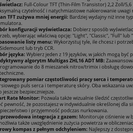
świetlacz:
Full-Colour TFT (Thin-Film Transistor) 2,2 Zoll/5
ubapro Definition Pack
Jacket Scubapro Rebel BC dl
symalną czytelność i natychmiastowe nakierowanie uwagi n
24
dzieci
an TFT zużywa mniej energii:
Bardziej wydajny niż inne t
mulatora.
ór konfiguracji wyświetlacza:
Dobierz sposób wyświetlac
319,50 zł
1 305,00 zł
rzeb, wybierając właściwą opcję: "Light", "Classic", "Full" lub 
355,00 zł
1 450,00 zł
 regularna:
Cena regularna:
pasowanie listy menu:
Wykorzystuj tyle, ile chcesz i potrze
355,00 zł
1 305,00 zł
iższa cena:
Najniższa cena:
 Sidemount lub tryb CCR.
bór języka:
Wybierz jeden z 19 języków, w jakich mogą by
do koszyka
do koszyka
edyktywny algorytm Multigas ZHL16 ADT MB:
Zaawansowa
rogramowanie do 8 mieszanek nitrox/trimix i obsługę dowo
techniczne.
tegrowany pomiar częstotliwości pracy serca i temperat
rsiowego puls serca i temperaturę skóry. Oba wskazania uw
o jeszcze bezpieczniejsze.
rt Rate Monitor:
Pozwala także wizualnie śledzić częstotli
ć pewność, że pozostajesz w indywidualnie określonej dla s
pieczeństwo i przyjemność podczas nurkowania.
zprzewodowa integracja z gazem:
Monitoruje ciśnienie w b
możliwia także uwzględnienie zużycia powietrza w obliczenia
frowy kompas z pełnym odchyleniem:
Najlepszy z dostęp