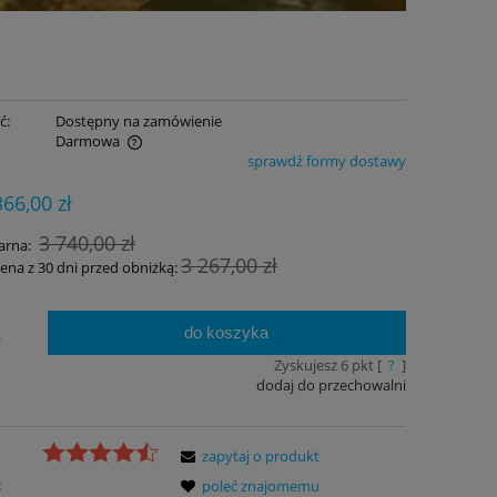
ć:
Dostępny na zamówienie
Darmowa
sprawdź formy dostawy
ualnych kosztów
366,00 zł
3 740,00 zł
arna:
3 267,00 zł
cena z 30 dni przed obniżką:
do koszyka
.
Zyskujesz
6
pkt [
?
]
dodaj do przechowalni
zapytaj o produkt
:
poleć znajomemu