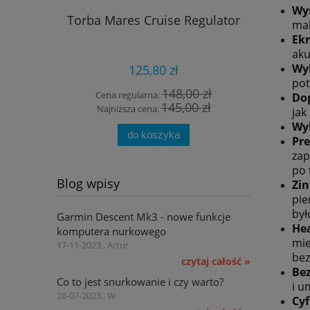
Wy
Torba Mares Cruise Regulator
Plecak Sc
mak
Ekr
aku
Wyb
125,80 zł
pot
148,00 zł
Cena regularna:
Cena
Do
145,00 zł
Najniższa cena:
Najn
jak
Wy
do koszyka
Pr
zap
po 
Blog wpisy
Zin
pie
był
Garmin Descent Mk3 - nowe funkcje
Hea
komputera nurkowego
mie
17-11-2023 , Artur
bez
czytaj całość »
Be
Co to jest snurkowanie i czy warto?
i u
28-07-2023 , W
Cy