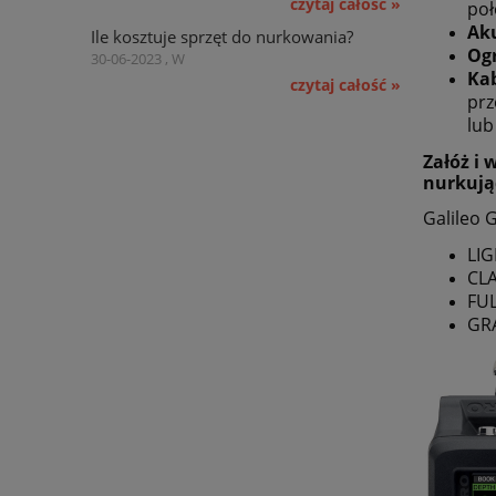
czytaj całość »
poł
Ak
Ile kosztuje sprzęt do nurkowania?
Og
30-06-2023 , W
Kab
czytaj całość »
prz
lub
Załóż i 
nurkują
Galileo 
LI
CLA
FU
GR