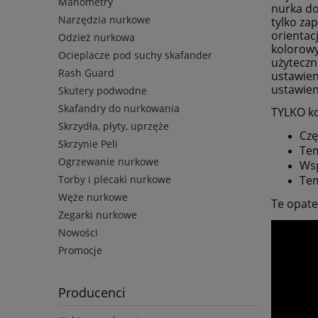
Manometry
nurka do
Narzędzia nurkowe
tylko za
orientac
Odzież nurkowa
kolorowy
Ocieplacze pod suchy skafander
użyteczn
Rash Guard
ustawien
ustawien
Skutery podwodne
Skafandry do nurkowania
TYLKO k
Skrzydła, płyty, uprzęże
Czę
Skrzynie Peli
Tem
Ogrzewanie nurkowe
Wsp
Torby i plecaki nurkowe
Te
Węże nurkowe
Te opate
Zegarki nurkowe
Nowości
Promocje
Producenci