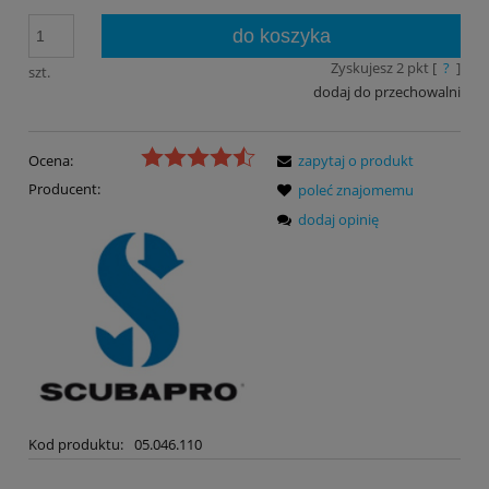
do koszyka
Zyskujesz
2
pkt [
?
]
szt.
dodaj do przechowalni
Ocena:
zapytaj o produkt
Producent:
poleć znajomemu
dodaj opinię
Kod produktu:
05.046.110