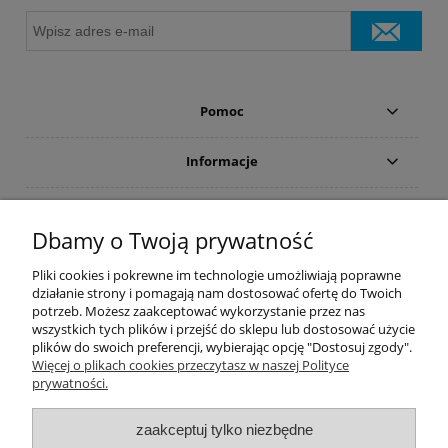
Pomoc
Informacje
Płatności i dostawa
Dbamy o Twoją prywatność
Moje konto
Pliki cookies i pokrewne im technologie umożliwiają poprawne
działanie strony i pomagają nam dostosować ofertę do Twoich
potrzeb. Możesz zaakceptować wykorzystanie przez nas
PRODUCENCI
wszystkich tych plików i przejść do sklepu lub dostosować użycie
plików do swoich preferencji, wybierając opcję "Dostosuj zgody".
Popularne kategorie
Więcej o plikach cookies przeczytasz w naszej Polityce
prywatności.
Dive Factory 24
-
aleja 29 Listopada 165
-
31-236
Kraków
zaakceptuj tylko niezbędne
woj. małopolskie - NIP 9452184931