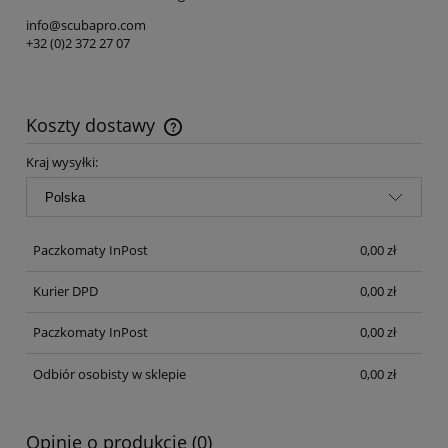
info@scubapro.com
+32 (0)2 372 27 07
Koszty dostawy
Cena nie zawiera ewentualnych kosztów płatności
Kraj wysyłki:
Paczkomaty InPost
0,00 zł
Kurier DPD
0,00 zł
Paczkomaty InPost
0,00 zł
Odbiór osobisty w sklepie
0,00 zł
Opinie o produkcie (0)