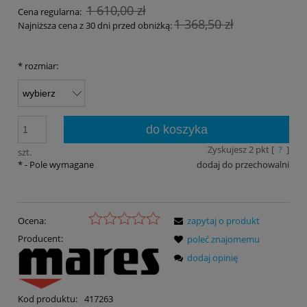
1 610,00 zł
Cena regularna:
1 368,50 zł
Najniższa cena z 30 dni przed obniżką:
*
rozmiar:
do koszyka
Zyskujesz
2
pkt [
?
]
szt.
*
- Pole wymagane
dodaj do przechowalni
Ocena:
zapytaj o produkt
Producent:
poleć znajomemu
dodaj opinię
Kod produktu:
417263