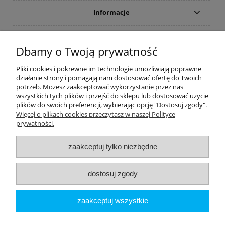
Informacje
Płatności i dostawa
Dbamy o Twoją prywatność
Moje konto
Pliki cookies i pokrewne im technologie umożliwiają poprawne
działanie strony i pomagają nam dostosować ofertę do Twoich
potrzeb. Możesz zaakceptować wykorzystanie przez nas
PRODUCENCI
wszystkich tych plików i przejść do sklepu lub dostosować użycie
plików do swoich preferencji, wybierając opcję "Dostosuj zgody".
Popularne kategorie
Więcej o plikach cookies przeczytasz w naszej Polityce
prywatności.
Dive Factory 24
-
aleja 29 Listopada 165
-
31-236
Kraków
zaakceptuj tylko niezbędne
woj. małopolskie - NIP 9452184931
tel.
12 418 39 59
-
sklep@divefactory24.pl
dostosuj zgody
pokaż pełną wersję strony
zaakceptuj wszystkie
Sklep internetowy Shoper.pl