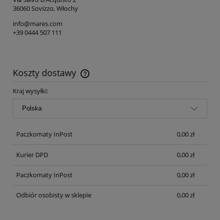
36060 Sovizzo, Włochy
info@mares.com
+39 0444 507 111
Koszty dostawy
Cena nie zawiera ewentualnych kosztów płatności
Kraj wysyłki:
Paczkomaty InPost
0,00 zł
Kurier DPD
0,00 zł
Paczkomaty InPost
0,00 zł
Odbiór osobisty w sklepie
0,00 zł