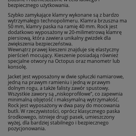
bezpiecznego użytkowania.
Szybko zamykające klamry wykonane są z bardzo
wytrzymałego technopolimeru. Klamra brzuszna ma
50 mm, klamry paska na ramię 40 mm. Rock jest
dodatkowo wyposażony w 20-milimetrową klamrę
piersiową, która zawiera unikalny gwizdek dla
zwiększenia bezpieczeństwa.
Wewnątrz prawej kieszeni znajduje się elastyczny
pierścień mocujący. Kieszenie posiadają również
specjalne otwory na Octopus oraz manometr lub
konsolę.
Jacket jest wyposażony w dwie spłuczki namiarowe,
jedną na prawym ramieniu i jedną w prawym
dolnym rogu, a także falisty zawór spustowy.
Wszystkie zawory są „niskoprofilowe”, co zapewnia
minimalną objętość i maksymalną wytrzymałość.
Rock jest wyposażony w dwa pasy do mocowania
butli. W rzeczywistości, oprócz klasycznego paska
środkowego, istnieje drugi pasek, umieszczony
wyżej, dla bardziej stabilnego i bezpiecznego
pozycjonowania.