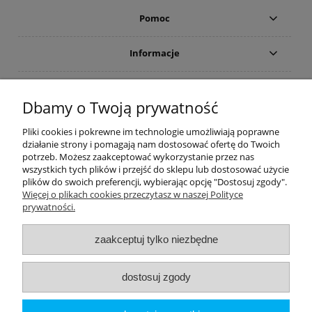
Pomoc
Informacje
Płatności i dostawa
Dbamy o Twoją prywatność
Moje konto
Pliki cookies i pokrewne im technologie umożliwiają poprawne
działanie strony i pomagają nam dostosować ofertę do Twoich
potrzeb. Możesz zaakceptować wykorzystanie przez nas
PRODUCENCI
wszystkich tych plików i przejść do sklepu lub dostosować użycie
plików do swoich preferencji, wybierając opcję "Dostosuj zgody".
Popularne kategorie
Więcej o plikach cookies przeczytasz w naszej Polityce
prywatności.
Dive Factory 24
-
aleja 29 Listopada 165
-
31-236
Kraków
zaakceptuj tylko niezbędne
woj. małopolskie - NIP 9452184931
tel.
12 418 39 59
-
sklep@divefactory24.pl
dostosuj zgody
pokaż pełną wersję strony