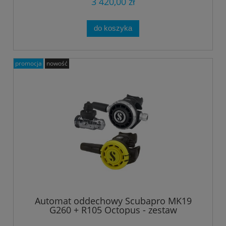
3 420,00 zł
do koszyka
promocja
nowość
Automat oddechowy Scubapro MK19
G260 + R105 Octopus - zestaw