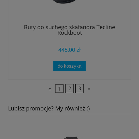
Buty do suchego skafandra Tecline
Rockboot
445,00 zł
do koszyka
«
1
2
3
»
Lubisz promocje? My również :)