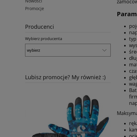
Nowości
zamocowa
Promocje
Parame
poj
Producenci
nap
typ
Wybierz producenta
wy
śre
dłu
mat
cza
Lubisz promocje? My również :)
głę
wag
Bat
fir
nap
Maksymal
ręk
kam
oci