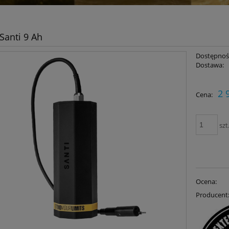
 Santi 9 Ah
Dostępnoś
Dostawa:
Cena nie zawiera ewent
2 
Cena:
płatności
szt
Ocena:
Producent