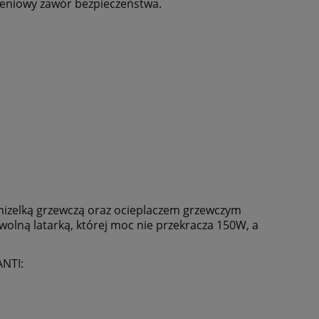
ieniowy zawór bezpieczeństwa.
mizelką grzewczą oraz ocieplaczem grzewczym
owolną latarką, której moc nie przekracza 150W, a
ANTI: