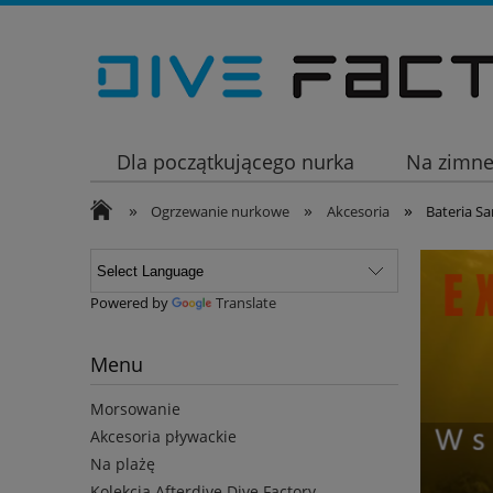
Dla początkującego nurka
Na zimn
»
»
»
Wakacje
Ogrzewanie nurkowe
Akcesoria
Bateria Sa
Powered by
Translate
Menu
Morsowanie
Akcesoria pływackie
Na plażę
Kolekcja Afterdive Dive Factory