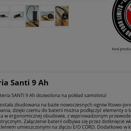
Kod produ
ia Santi 9 Ah
eria SANTI 9 Ah dozwolona na pokład samolotu!
została zbudowana na bazie nowoczesnych ogniw litowo-jo
ania, dzięki czemu do baterii można podłączyć elementy o ł
ta w ergonomicznej obudowie, z wyprowadzonym przewode
ktrycznym. Załączenie baterii odbywa się przez dotknięcie wł
leniem umieszczonymi na złączu E/O CORD. Dodatkowo w ko