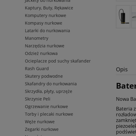
Jackety do nurkowania
Kaptury, Buty, Rękawice
Komputery nurkowe
Kompasy nurkowe
Latarki do nurkowania
Manometry
Narzędzia nurkowe
Odzież nurkowa
Ocieplacze pod suchy skafander
Opis
Rash Guard
Skutery podwodne
Bater
Skafandry do nurkowania
Skrzydła, płyty, uprzęże
Nowa Bat
Skrzynie Peli
Ogrzewanie nurkowe
Bateria 
Torby i plecaki nurkowe
rozładow
zamknię
Węże nurkowe
piezoele
Zegarki nurkowe
podświet