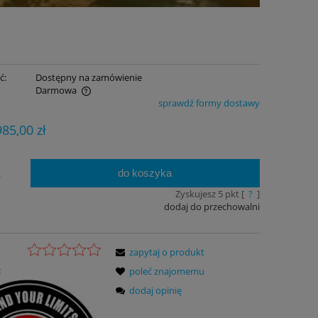
ć:
Dostępny na zamówienie
Darmowa
sprawdź formy dostawy
ualnych kosztów
985,00 zł
do koszyka
.
Zyskujesz
5
pkt [
?
]
dodaj do przechowalni
zapytaj o produkt
:
poleć znajomemu
dodaj opinię