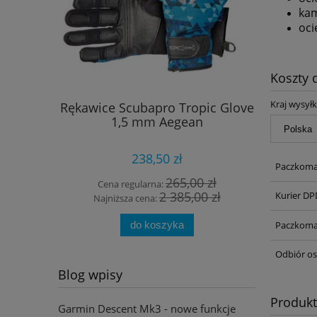
kam
oci
Koszty
Kraj wysyłk
Rękawice Scubapro Tropic Glove
Balast Sc
1,5 mm Aegean
238,50 zł
Paczkoma
265,00 zł
Cena regularna:
Cena
2 385,00 zł
Kurier DP
Najniższa cena:
Najn
Paczkoma
do koszyka
Odbiór os
Blog wpisy
Produk
Garmin Descent Mk3 - nowe funkcje