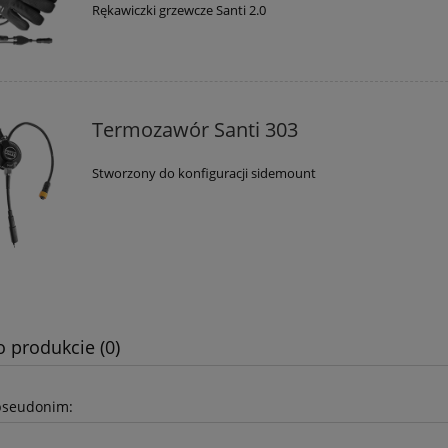
Rękawiczki grzewcze Santi 2.0
Termozawór Santi 303
Stworzony do konfiguracji sidemount
o produkcie (0)
pseudonim: