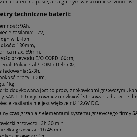
nia baterii na pasie, a na górnym wieku umieszczono ciśn
try techniczne baterii:
emność: 9Ah,
ięcie zasilania: 12V,
 ogniw: Li-Ion,
sokość: 180mm,
dnica max: 69mm,
gość przewodu E/O CORD: 60cm,
eriał: Poliacetal / POM / Delrin®,
s ładowania: 2-3h,
bokość pracy: 100m,
a: 1kg.
eria dedykowana jest to pracy z rękawicami grzewczymi, ka
my SANTI. Istnieje również możliwość stosowania baterii z d
ięcie zasilania nie jest większe niż 12,6V DC.
ny czas grzania z elementami systemu grzewczego firmy S
awiczki grzewcze : 3h 30 min
izelka grzewcza : 1h 45 min
eplacz grzewczy : 1h