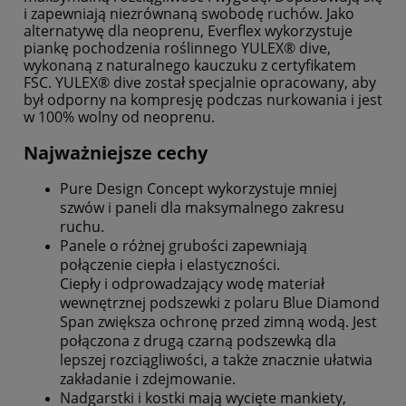
i zapewniają niezrównaną swobodę ruchów. Jako
alternatywę dla neoprenu, Everflex wykorzystuje
piankę pochodzenia roślinnego YULEX® dive,
wykonaną z naturalnego kauczuku z certyfikatem
FSC. YULEX® dive został specjalnie opracowany, aby
był odporny na kompresję podczas nurkowania i jest
w 100% wolny od neoprenu.
Najważniejsze cechy
Pure Design Concept wykorzystuje mniej
szwów i paneli dla maksymalnego zakresu
ruchu.
Panele o różnej grubości zapewniają
połączenie ciepła i elastyczności.
Ciepły i odprowadzający wodę materiał
wewnętrznej podszewki z polaru Blue Diamond
Span zwiększa ochronę przed zimną wodą. Jest
połączona z drugą czarną podszewką dla
lepszej rozciągliwości, a także znacznie ułatwia
zakładanie i zdejmowanie.
Nadgarstki i kostki mają wycięte mankiety,