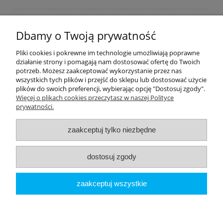
Płatności i dostawa
Dbamy o Twoją prywatność
Moje konto
Pliki cookies i pokrewne im technologie umożliwiają poprawne
działanie strony i pomagają nam dostosować ofertę do Twoich
potrzeb. Możesz zaakceptować wykorzystanie przez nas
PRODUCENCI
wszystkich tych plików i przejść do sklepu lub dostosować użycie
plików do swoich preferencji, wybierając opcję "Dostosuj zgody".
Popularne kategorie
Więcej o plikach cookies przeczytasz w naszej Polityce
prywatności.
Dive Factory 24
-
aleja 29 Listopada 165
-
31-236
Kraków
zaakceptuj tylko niezbędne
woj. małopolskie - NIP 9452184931
tel.
12 418 39 59
-
sklep@divefactory24.pl
dostosuj zgody
pokaż pełną wersję strony
zaakceptuj wszystkie
Sklep internetowy Shoper.pl