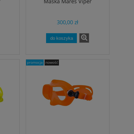
r
Maska Mares Viper
300,00 zł
do koszyka
promocja
nowość