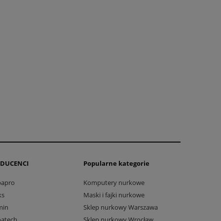
DUCENCI
Popularne kategorie
bapro
Komputery nurkowe
ks
Maski i fajki nurkowe
min
Sklep nurkowy Warszawa
batech
Sklep nurkowy Wrocław