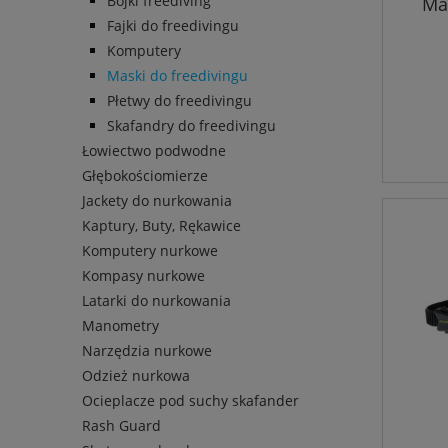
Bojki freediving
Ma
Fajki do freedivingu
Komputery
Maski do freedivingu
Płetwy do freedivingu
Skafandry do freedivingu
Łowiectwo podwodne
Głębokościomierze
Jackety do nurkowania
Kaptury, Buty, Rękawice
Komputery nurkowe
Kompasy nurkowe
Latarki do nurkowania
Manometry
Narzędzia nurkowe
Odzież nurkowa
Ocieplacze pod suchy skafander
Rash Guard