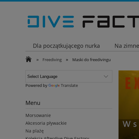
Dla początkującego nurka
Na zimn
»
»
Wakacje
Freediving
Maski do freedivingu
Powered by
Translate
Menu
Morsowanie
Akcesoria pływackie
Na plażę
Kolekcja Afterdive Dive Factory