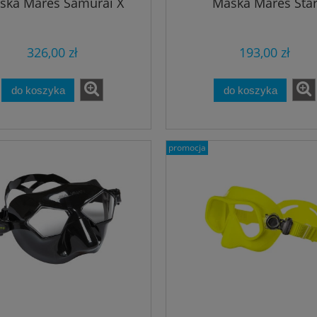
ska Mares Samurai X
Maska Mares Sta
326,00 zł
193,00 zł
do koszyka
do koszyka
promocja