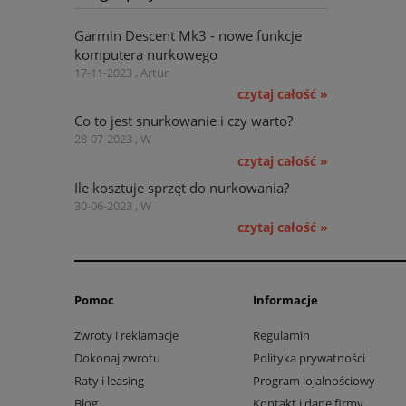
Garmin Descent Mk3 - nowe funkcje
komputera nurkowego
17-11-2023 , Artur
czytaj całość »
Co to jest snurkowanie i czy warto?
28-07-2023 , W
czytaj całość »
Ile kosztuje sprzęt do nurkowania?
30-06-2023 , W
czytaj całość »
Pomoc
Informacje
Zwroty i reklamacje
Regulamin
Dokonaj zwrotu
Polityka prywatności
Raty i leasing
Program lojalnościowy
Blog
Kontakt i dane firmy