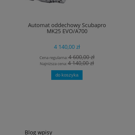
Automat oddechowy Scubapro
Kompu
MK25 EVO/A700
tran
4 140,00 zł
4 600,00 zł
Cena regularna:
4 140,00 zł
Cena 
Najniższa cena:
Najni
do koszyka
Blog wpisy