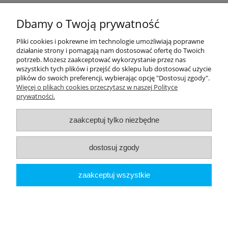
Płatności i dostawa
Dbamy o Twoją prywatność
Moje konto
Pliki cookies i pokrewne im technologie umożliwiają poprawne
działanie strony i pomagają nam dostosować ofertę do Twoich
potrzeb. Możesz zaakceptować wykorzystanie przez nas
PRODUCENCI
wszystkich tych plików i przejść do sklepu lub dostosować użycie
plików do swoich preferencji, wybierając opcję "Dostosuj zgody".
Popularne kategorie
Więcej o plikach cookies przeczytasz w naszej Polityce
prywatności.
Dive Factory 24
-
aleja 29 Listopada 165
-
31-236
Kraków
zaakceptuj tylko niezbędne
woj. małopolskie - NIP 9452184931
tel.
12 418 39 59
-
sklep@divefactory24.pl
dostosuj zgody
pokaż pełną wersję strony
zaakceptuj wszystkie
Sklep internetowy Shoper.pl