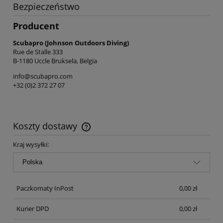
Bezpieczeństwo
Producent
Scubapro (Johnson Outdoors Diving)
Rue de Stalle 333
B-1180 Uccle Bruksela, Belgia
info@scubapro.com
+32 (0)2 372 27 07
Koszty dostawy
Cena nie zawiera ewentualnych kosztów płatności
Kraj wysyłki:
Paczkomaty InPost
0,00 zł
Kurier DPD
0,00 zł