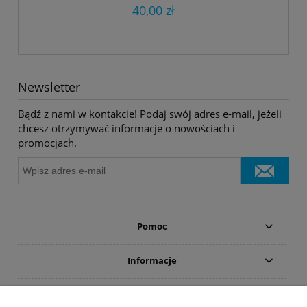
40,00 zł
Newsletter
Bądź z nami w kontakcie! Podaj swój adres e-mail, jeżeli
chcesz otrzymywać informacje o nowościach i
promocjach.
Pomoc
Informacje
Płatności i dostawa