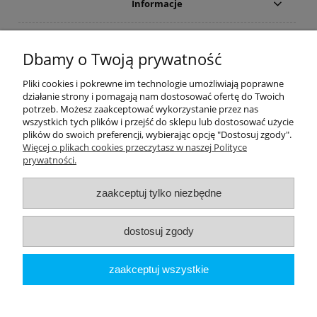
Informacje
Płatności i dostawa
Dbamy o Twoją prywatność
Moje konto
Pliki cookies i pokrewne im technologie umożliwiają poprawne
działanie strony i pomagają nam dostosować ofertę do Twoich
potrzeb. Możesz zaakceptować wykorzystanie przez nas
PRODUCENCI
wszystkich tych plików i przejść do sklepu lub dostosować użycie
plików do swoich preferencji, wybierając opcję "Dostosuj zgody".
Popularne kategorie
Więcej o plikach cookies przeczytasz w naszej Polityce
prywatności.
Dive Factory 24
-
aleja 29 Listopada 165
-
31-236
Kraków
zaakceptuj tylko niezbędne
woj. małopolskie - NIP 9452184931
tel.
12 418 39 59
-
sklep@divefactory24.pl
dostosuj zgody
pokaż pełną wersję strony
zaakceptuj wszystkie
Sklep internetowy Shoper.pl