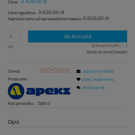
3 438,00 zł
Cena:
3 820,00 zł
Cena regularna:
3 820,00 zł
Najniższa cena od wprowadzenia towaru:
do koszyka
Zyskujesz
6
pkt [
?
]
szt.
dodaj do przechowalni
Ocena:
zapytaj o produkt
Producent:
poleć znajomemu
dodaj opinię
Kod produktu:
726013
Opis