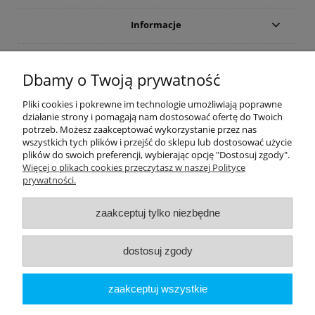
Informacje
Płatności i dostawa
Dbamy o Twoją prywatność
Moje konto
Pliki cookies i pokrewne im technologie umożliwiają poprawne
działanie strony i pomagają nam dostosować ofertę do Twoich
potrzeb. Możesz zaakceptować wykorzystanie przez nas
PRODUCENCI
wszystkich tych plików i przejść do sklepu lub dostosować użycie
plików do swoich preferencji, wybierając opcję "Dostosuj zgody".
Popularne kategorie
Więcej o plikach cookies przeczytasz w naszej Polityce
prywatności.
Dive Factory 24
-
aleja 29 Listopada 165
-
31-236
Kraków
zaakceptuj tylko niezbędne
woj. małopolskie - NIP 9452184931
tel.
12 418 39 59
-
sklep@divefactory24.pl
dostosuj zgody
pokaż pełną wersję strony
zaakceptuj wszystkie
Sklep internetowy Shoper.pl