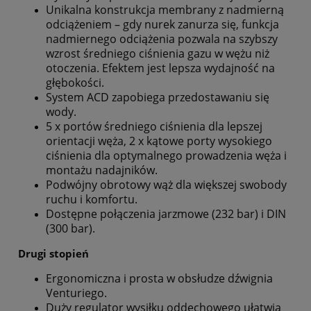
Unikalna konstrukcja membrany z nadmierną
odciążeniem – gdy nurek zanurza się, funkcja
nadmiernego odciążenia pozwala na szybszy
wzrost średniego ciśnienia gazu w wężu niż
otoczenia. Efektem jest lepsza wydajność na
głębokości.
System ACD zapobiega przedostawaniu się
wody.
5 x portów średniego ciśnienia dla lepszej
orientacji węża, 2 x kątowe porty wysokiego
ciśnienia dla optymalnego prowadzenia węża i
montażu nadajników.
Podwójny obrotowy wąż dla większej swobody
ruchu i komfortu.
Dostępne połączenia jarzmowe (232 bar) i DIN
(300 bar).
Drugi stopień
Ergonomiczna i prosta w obsłudze dźwignia
Venturiego.
Duży regulator wysiłku oddechowego ułatwia