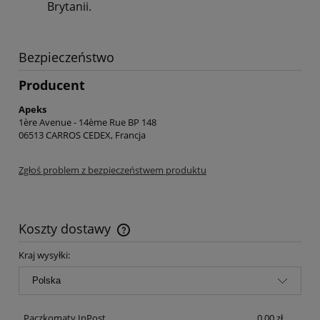
Brytanii.
Bezpieczeństwo
Producent
Apeks
1ère Avenue - 14ème Rue BP 148
06513 CARROS CEDEX, Francja
Zgłoś problem z bezpieczeństwem produktu
Koszty dostawy
Cena nie zawiera ewentualnych kosztów płatności
Kraj wysyłki:
Paczkomaty InPost
0,00 zł