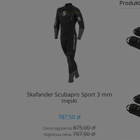
Produk
Skafander Scubapro Sport 3 mm
Płe
męski
787,50 zł
875,00 zł
Cena regularna:
Cena
787,50 zł
Najniższa cena:
Najn