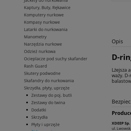
Jackety do nurkowania
Kaptury, Buty, Rękawice
Komputery nurkowe
Kompasy nurkowe
Latarki do nurkowania
Manometry
Opis
Narzędzia nurkowe
Odzież nurkowa
D-ri
Ocieplacze pod suchy skafander
Rash Guard
Lżejsza 
Skutery podwodne
waży. D-
Skafandry do nurkowania
balastow
Skrzydła, płyty, uprzęże
Zestawy do poj. butli
Bezpie
Zestawy do twina
Dodatki
Produc
Skrzydła
XDEEP Sp. 
Płyty i uprzęże
ul. Lwowsk