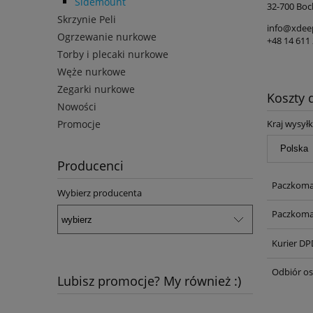
Sidemount
32-700 Boc
Skrzynie Peli
info@xdee
Ogrzewanie nurkowe
+48 14 611 
Torby i plecaki nurkowe
Węże nurkowe
Zegarki nurkowe
Koszty
Nowości
Kraj wysyłk
Promocje
Producenci
Paczkoma
Wybierz producenta
Paczkoma
Kurier DP
Odbiór os
Lubisz promocje? My również :)