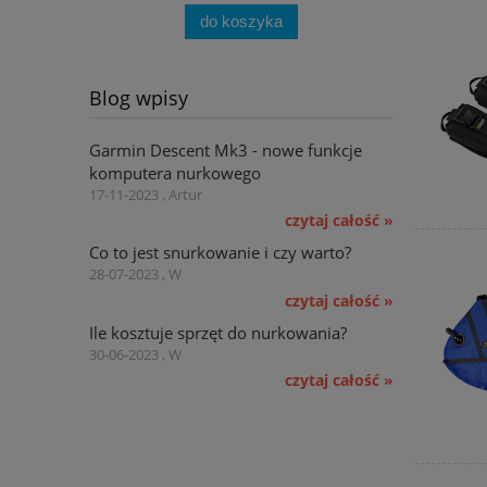
do koszyka
Blog wpisy
Garmin Descent Mk3 - nowe funkcje
komputera nurkowego
17-11-2023 , Artur
czytaj całość »
Co to jest snurkowanie i czy warto?
28-07-2023 , W
czytaj całość »
Ile kosztuje sprzęt do nurkowania?
30-06-2023 , W
czytaj całość »