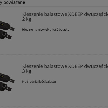
ty powiązane
Kieszenie balastowe XDEEP dwuczęśc
2 kg
Idealne na niewielką ilość balastu
Kieszenie balastowe XDEEP dwuczęśc
3 kg
twy Mares Avanti
Jacket Mares Rock Pro
Superchannel
Na średnią ilość balastu
465,80 zł
1 585,25 zł
548,00 zł
 regularna:
1 865,00 zł
455,60 zł
Cena regularna:
iższa cena:
1 585,25 zł
Najniższa cena: