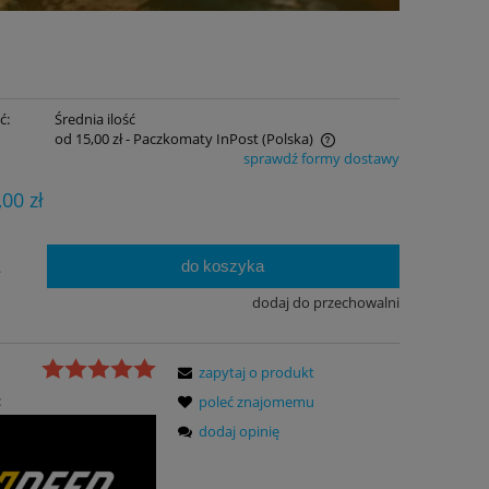
ć:
Średnia ilość
od 15,00 zł
- Paczkomaty InPost
(Polska)
sprawdź formy dostawy
Cena nie zawiera ewentualnych kosztów
,00 zł
płatności
do koszyka
.
dodaj do przechowalni
zapytaj o produkt
:
poleć znajomemu
dodaj opinię