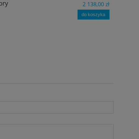
ory
2 138,00 zł
do koszyka