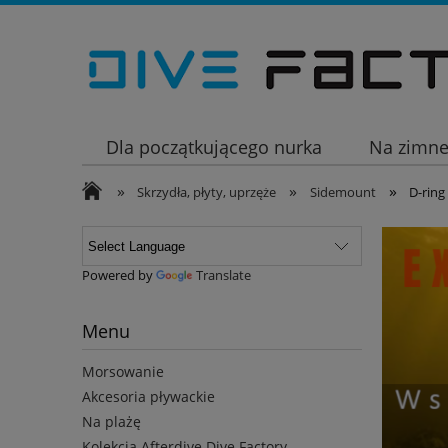
Dla początkującego nurka
Na zimn
»
»
»
Wakacje
Skrzydła, płyty, uprzęże
Sidemount
D-ring
Powered by
Translate
Menu
Morsowanie
Akcesoria pływackie
Na plażę
Kolekcja Afterdive Dive Factory