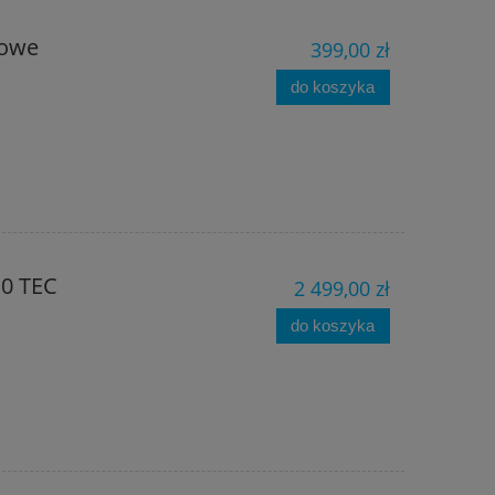
do koszyka
do ko
iowe
399,00 zł
do koszyka
.0 TEC
2 499,00 zł
do koszyka