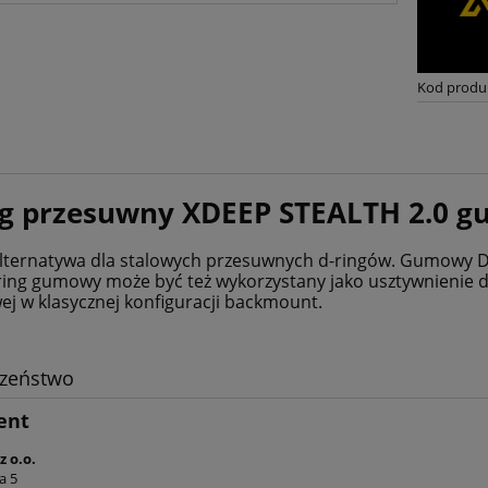
Kod produ
ng przesuwny XDEEP STEALTH 2.0 gu
alternatywa dla stalowych przesuwnych d-ringów. Gumowy D-r
ring gumowy może być też wykorzystany jako usztywnienie d
ej w klasycznej konfiguracji backmount.
czeństwo
ent
z o.o.
a 5