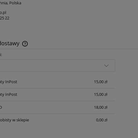
hnia, Polska
p.pl
25 22
 dostawy
i:
Cena nie zawiera ewentualnych kosztów
płatności
ty InPost
15,00 zł
ty InPost
15,00 zł
D
18,00 zł
obisty w sklepie
0,00 zł