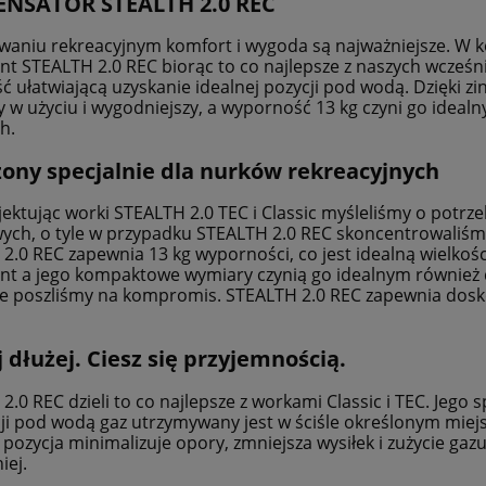
NSATOR STEALTH 2.0 REC
aniu rekreacyjnym komfort i wygoda są najważniejsze. W k
t STEALTH 2.0 REC biorąc to co najlepsze z naszych wcześni
ść ułatwiającą uzyskanie idealnej pozycji pod wodą. Dzięki 
zy w użyciu i wygodniejszy, a wyporność 13 kg czyni go ide
h.
ony specjalnie dla nurków rekreacyjnych
ojektując worki STEALTH 2.0 TEC i Classic myśleliśmy o potr
wych, o tyle w przypadku STEALTH 2.0 REC skoncentrowaliś
2.0 REC zapewnia 13 kg wyporności, co jest idealną wielkoś
t a jego kompaktowe wymiary czynią go idealnym również d
że poszliśmy na kompromis. STEALTH 2.0 REC zapewnia dosko
cubapro granulki 1 kg
Skafander Scubapro Sport 5
damski
 dłużej. Ciesz się przyjemnością.
2.0 REC dzieli to co najlepsze z workami Classic i TEC. Jego 
69,30 zł
1 071,00 zł
ji pod wodą gaz utrzymywany jest w ściśle określonym miejs
77,00 zł
1 190,00 zł
pozycja minimalizuje opory, zmniejsza wysiłek i zużycie gazu
a regularna:
Cena regularna:
77,00 zł
1 071,00 zł
iej.
niższa cena:
Najniższa cena: