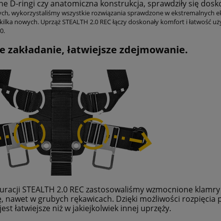
e D-ringi czy anatomiczna konstrukcja, sprawdziły się dosk
ych, wykorzystaliśmy wszystkie rozwiązania sprawdzone w ekstremalnych ek
kilka nowych. Uprząż STEALTH 2.0 REC łączy doskonały komfort i łatwość uż
0.
e zakładanie, łatwiejsze zdejmowanie.
uracji STEALTH 2.0 REC zastosowaliśmy wzmocnione klamry 
ę, nawet w grubych rękawicach. Dzięki możliwości rozpięci
est łatwiejsze niż w jakiejkolwiek innej uprzęży.