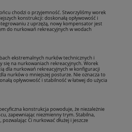
ońcu chodzi o przyjemność. Stworzyliśmy worek
ejszych konstrukcji: doskonałą opływowość i
zintegrowaniu z uprzężą, nowy kompensator jest
alnym do nurkowań rekreacyjnych w wodach
zebach ekstremalnych nurków technicznych i
my się na nurkowaniach rekreacyjnych. Worek
cią dla nurkowań rekreacyjnych w konfiguracji
la nurków o mniejszej posturze. Nie oznacza to
nałą opływowość i stabilność w łatwej do użycia
 mm
Docieplenie Scubapro HYBRID
Automat oddech
VEST 6 mm Damski
RC Oc
specyficzna konstrukcja powoduje, że niezależnie
805,50 zł
1 547
cu, zapewniając niezmienny trym. Stabilna,
895,00 zł
, pozwalając Ci nurkować dłużej i jeszcze
Cena regularna:
Cena regularna
895,00 zł
Najniższa cena:
Najniższa cena