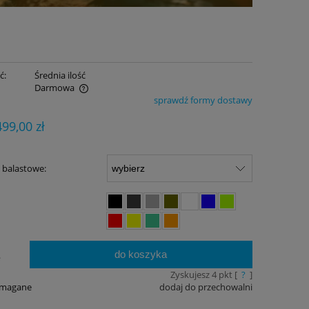
ć:
Średnia ilość
Darmowa
sprawdź formy dostawy
ualnych kosztów
499,00 zł
 balastowe:
do koszyka
.
Zyskujesz
4
pkt [
?
]
ymagane
dodaj do przechowalni