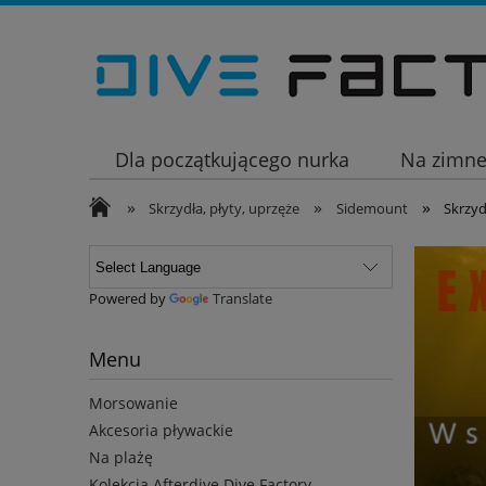
Dla początkującego nurka
Na zimn
»
»
»
Wakacje
Skrzydła, płyty, uprzęże
Sidemount
Skrzy
Powered by
Translate
Menu
Morsowanie
Akcesoria pływackie
Na plażę
Kolekcja Afterdive Dive Factory