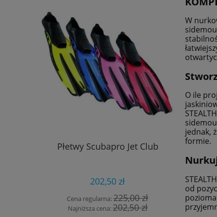
KOMPE
W nurkow
sidemoun
stabilno
łatwiejs
otwartyc
Stworz
O ile pr
jaskinio
STEALTH 
sidemoun
jednak, 
formie.
Płetwy Scubapro Jet Club
Balast S
Nurkuj
STEALTH 
202,50 zł
od pozyc
225,00 zł
pozioma 
Cena regularna:
Cen
202,50 zł
przyjemn
Najniższa cena:
Naj