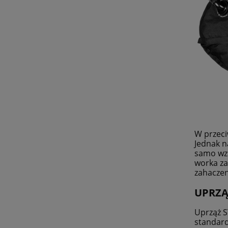
W przeci
Jednak n
samo wzm
worka za
zahaczen
UPRZĄ
Uprząż S
standard