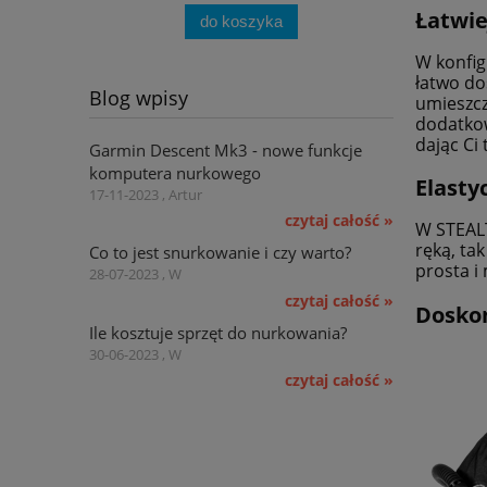
Łatwie
do koszyka
W konfig
łatwo do
Blog wpisy
umieszcz
dodatkow
dając Ci
Garmin Descent Mk3 - nowe funkcje
komputera nurkowego
Elasty
17-11-2023 , Artur
czytaj całość »
W STEALT
ręką, ta
Co to jest snurkowanie i czy warto?
prosta i
28-07-2023 , W
czytaj całość »
Doskon
Ile kosztuje sprzęt do nurkowania?
30-06-2023 , W
czytaj całość »