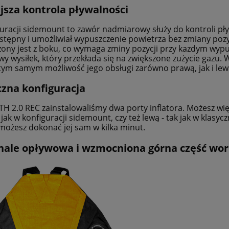
jsza kontrola pływalności
do koszyka
do koszyka
uracji sidemount to zawór nadmiarowy służy do kontroli pły
stępny i umożliwiał wypuszczenie powietrza bez zmiany po
ony jest z boku, co wymaga zminy pozycji przy kazdym wypu
y wysiłek, który przekłada się na zwiększone zużycie gazu.
 tym samym możliwość jego obsługi zarówno prawą, jak i lew
czna konfiguracja
H 2.0 REC zainstalowaliśmy dwa porty inflatora. Możesz wię
k jak w konfiguracji sidemount, czy też lewą - tak jak w kla
 możesz dokonać jej sam w kilka minut.
ale opływowa i wzmocniona górna część wo