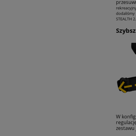
przesuwn
rekreacyjn
dodaliśmy 
STEALTH 2.
Szybsz
W konfig
regulacj
zestawu j