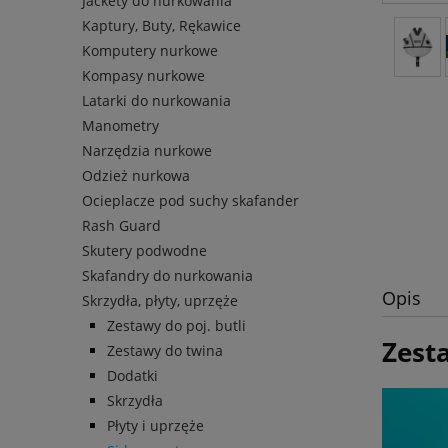
Jackety do nurkowania
Kaptury, Buty, Rękawice
Komputery nurkowe
Kompasy nurkowe
Latarki do nurkowania
Manometry
Narzędzia nurkowe
Odzież nurkowa
Ocieplacze pod suchy skafander
Rash Guard
Skutery podwodne
Skafandry do nurkowania
Opis
Skrzydła, płyty, uprzęże
Zestawy do poj. butli
Zest
Zestawy do twina
Dodatki
Skrzydła
Płyty i uprzęże