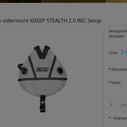
o sidemount XDEEP STEALTH 2.0 REC Setup
Dostępnoś
Dostawa:
Cena nie zawiera ewent
2 
Cena:
płatności
*
Kieszenie
*
kolor:
szt
*
- Pole w