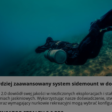
dziej zaawansowany system sidemount w dos
2.0 dowiódł swej jakości w niezliczonych eksploracjach i s
iach jaskiniowych. Wykorzystując nasze doświadczenie, st
eraz wymagający nurkowie rekreacyjni mogą wybrać konfigur