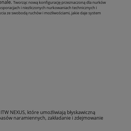
onale.
Tworząc nową konfigurację przeznaczoną dla nurków
sporacjach i niezliczonych nurkowaniach technicznych i
ycia ze swobodą ruchów i możliwościami, jakie daje system
ITW NEXUS, które umożliwiają błyskawiczną
a pasów naramiennych, zakładanie i zdejmowanie