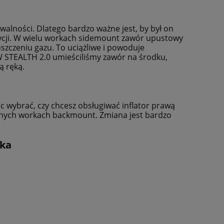
do koszyka
do ko
walności. Dlatego bardzo ważne jest, by był on
zycji. W wielu workach sidemount zawór upustowy
szczeniu gazu. To uciążliwe i powoduje
 W STEALTH 2.0 umieściliśmy zawór na środku,
ą ręką.
c wybrać, czy chcesz obsługiwać inflator prawą
sycznych workach backmount. Zmiana jest bardzo
rka