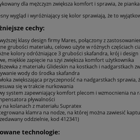
ykowany dla mężczyzn zwiększa komfort i sprawia, że pianka 
ny wygląd i wyróżniający się kolor sprawiają, że to wyjątko
niejsze cechy:
wyższej klasy design firmy Mares, połączony z zastosowani
ne grubości materiału, celowo użyte w różnych częściach ci
óżne kolory odróżniające 3 grubości skafandra, krój i desi
e, miękkie zapięcie na szyi zwiększa komfort użytkownika
szewka z materiału Glideskin na kostkach i nadgarstkach z
ywanie wody do środka skafandra
łoka zwiększająca przyczepność na nadgarstkach sprawia, 
esuwa się w trakcie nurkowania
y system zapewniający komfort plecom i wzmocnienia na 
pensatora pływalności
y na kolanach z materiału Supratex
tegrowana klamra na nodze, na której można zawiesić kapt
zedawany oddzielnie, kod 412341)
owane technologie: