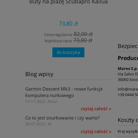
Buty na plażę Scubapro Kailua
Komputer
73,80 zł
82,00 zł
Cena regularna:
Cena 
73,80 zł
Najniższa cena:
Najni
Bezpie
do koszyka
Produc
Mares S.p.
Blog wpisy
Via Salvo D
36060 Sovi
Garmin Descent Mk3 - nowe funkcje
info@mare
+39 0444 5
komputera nurkowego
17-11-2023 , Artur
czytaj całość »
Co to jest snurkowanie i czy warto?
Koszty
28-07-2023 , W
czytaj całość »
Kraj wysyłk