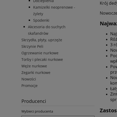
Docieplenia
Krój ded
Kamizelki neoprenowe -
Nowoczes
żylety
Spodenki
Najważ
Akcesoria do suchych
skafandrów
Naj
Róż
Skrzydła, płyty, uprzęże
3 r
Skrzynie Peli
Now
Ogrzewanie nurkowe
Pod
Torby i plecaki nurkowe
wpł
Węże nurkowe
Pow
prz
Zegarki nurkowe
Now
Nowości
kom
Promocje
Łat
Zin
spr
Producenci
Zastos
Wybierz producenta