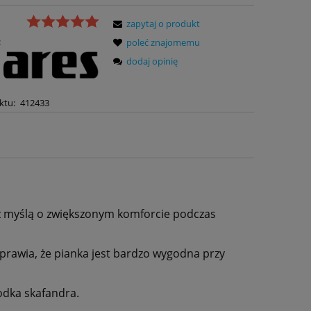
zapytaj o produkt
:
poleć znajomemu
dodaj opinię
ktu:
412433
z myślą o zwiększonym komforcie podczas
rawia, że pianka jest bardzo wygodna przy
odka skafandra.