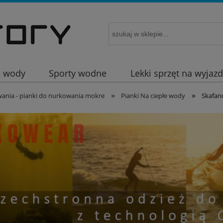
e wody
Sporty wodne
Lekki sprzęt na wyjaz
»
»
ania - pianki do nurkowania mokre
Pianki Na ciepłe wody
Skafan