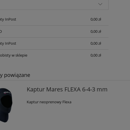
płatności
ty InPost
0,00 zł
D
0,00 zł
ty InPost
0,00 zł
obisty w sklepie
0,00 zł
ty powiązane
Kaptur Mares FLEXA 6-4-3 mm
Kaptur neoprenowy Flexa