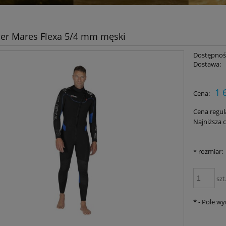
er Mares Flexa 5/4 mm męski
Dostępnoś
Dostawa:
Cena nie zawiera ewent
1 
Cena:
płatności
Cena regul
Najniższa 
*
rozmiar:
szt
*
- Pole w