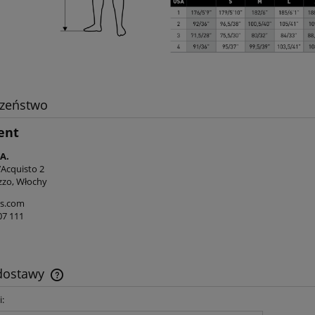
 Scubapro Luna 2.0 AI
Scubapro Nova Scotia 7,5 
Air Integration
męski
1 746,00 zł
2 835,00 zł
1 940,00 zł
3 150,00 zł
regularna:
Cena regularna:
1 940,00 zł
2 736,00 zł
ższa cena:
Najniższa cena:
czeństwo
do koszyka
do koszyka
ent
A.
’Acquisto 2
zzo, Włochy
s.com
07 111
 dostawy
i:
Cena nie zawiera ewentualnych kosztów