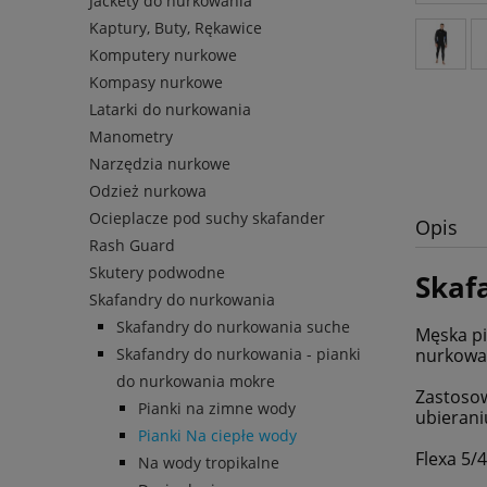
Jackety do nurkowania
Kaptury, Buty, Rękawice
Komputery nurkowe
Kompasy nurkowe
Latarki do nurkowania
Manometry
Narzędzia nurkowe
Odzież nurkowa
Ocieplacze pod suchy skafander
Opis
Rash Guard
Skutery podwodne
Skaf
Skafandry do nurkowania
Skafandry do nurkowania suche
Męska pi
nurkowa
Skafandry do nurkowania - pianki
do nurkowania mokre
Zastosow
Pianki na zimne wody
ubierani
Pianki Na ciepłe wody
Flexa 5/
Na wody tropikalne