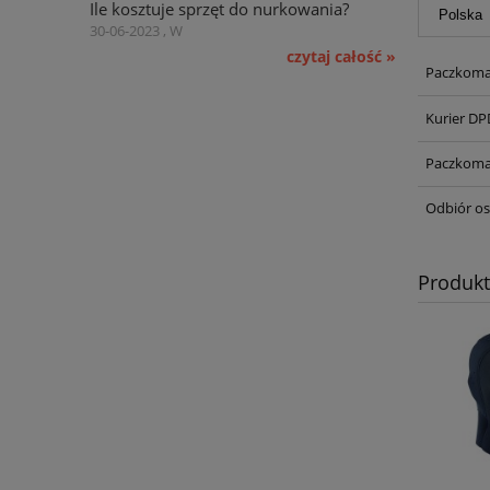
Ile kosztuje sprzęt do nurkowania?
30-06-2023 , W
czytaj całość »
Paczkoma
Kurier DP
Paczkoma
Odbiór os
Produk