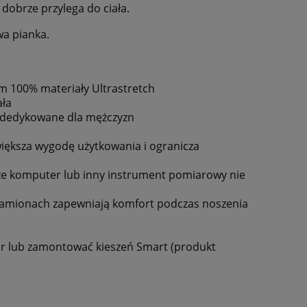
dobrze przylega do ciała.
wa pianka.
em 100% materiały Ultrastretch
ała
gn dedykowane dla mężczyzn
większa wygodę użytkowania i ogranicza
że komputer lub inny instrument pomiarowy nie
ramionach zapewniają komfort podczas noszenia
ur lub zamontować kieszeń Smart (produkt