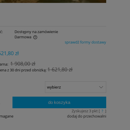
ć:
Dostępny na zamówienie
Darmowa
sprawdź formy dostawy
ualnych kosztów
621,80 zł
1 908,00 zł
arna:
1 621,80 zł
cena z 30 dni przed obniżką:
do koszyka
.
Zyskujesz
3
pkt [
?
]
ymagane
dodaj do przechowalni