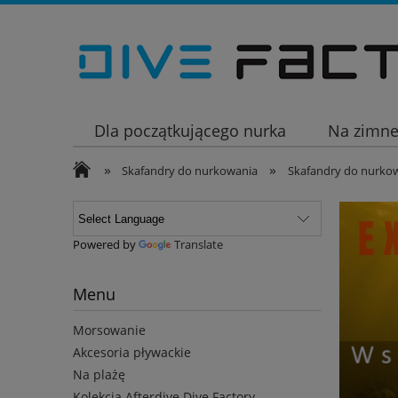
Dla początkującego nurka
Na zimn
»
»
Wakacje
Skafandry do nurkowania
Skafandry do nurkow
Powered by
Translate
Menu
Morsowanie
Akcesoria pływackie
Na plażę
Kolekcja Afterdive Dive Factory