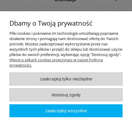
Płatności i dostawa
Dbamy o Twoją prywatność
Moje konto
Pliki cookies i pokrewne im technologie umożliwiają poprawne
działanie strony i pomagają nam dostosować ofertę do Twoich
potrzeb. Możesz zaakceptować wykorzystanie przez nas
PRODUCENCI
wszystkich tych plików i przejść do sklepu lub dostosować użycie
plików do swoich preferencji, wybierając opcję "Dostosuj zgody".
Popularne kategorie
Więcej o plikach cookies przeczytasz w naszej Polityce
prywatności.
Dive Factory 24
-
aleja 29 Listopada 165
-
31-236
Kraków
zaakceptuj tylko niezbędne
woj. małopolskie - NIP 9452184931
tel.
12 418 39 59
-
sklep@divefactory24.pl
dostosuj zgody
pokaż pełną wersję strony
zaakceptuj wszystkie
Sklep internetowy Shoper.pl