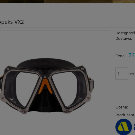
Apeks VX2
Dostępnoś
Dostawa:
Cena nie zawiera ewent
76
Cena:
płatności
szt
Ocena:
Producent