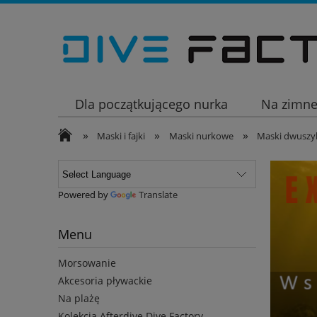
Dla początkującego nurka
Na zimn
»
»
»
Wakacje
Maski i fajki
Maski nurkowe
Maski dwusz
Powered by
Translate
Menu
Morsowanie
Akcesoria pływackie
Na plażę
Kolekcja Afterdive Dive Factory