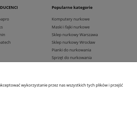
DUCENCI
Popularne kategorie
bapro
Komputery nurkowe
ks
Maski i fajki nurkowe
min
Sklep nurkowy Warszawa
batech
Sklep nurkowy Wrocław
Pianki do nurkowania
Sprzęt do nurkowania
Komputery Suunto
kceptować wykorzystanie przez nas wszystkich tych plików i przejść