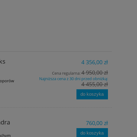
ks
4 356,00 zł
4 950,00 zł
Cena regularna:
Najniższa cena z 30 dni przed obniżką:
ą oporów
4 455,00 zł
do koszyka
I z
Scubapro Nova Scotia 7,5 mm
Automat oddech
męski
oct
ndra
2 835,00 zł
1 066
760,00 zł
3 150,00 zł
Cena regularna:
Cena regularna
do koszyka
suchym