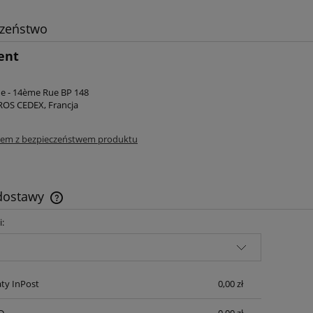
czeństwo
ent
e - 14ème Rue BP 148
OS CEDEX, Francja
lem z bezpieczeństwem produktu
 dostawy
i:
Cena nie zawiera ewentualnych kosztów
płatności
ty InPost
0,00 zł
D
0,00 zł