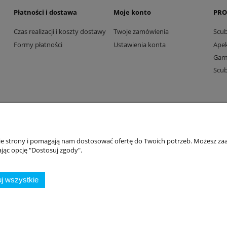
Płatności i dostawa
Moje konto
PRO
Czas realizacji i koszty dostawy
Twoje zamówienia
Scu
Formy płatności
Ustawienia konta
Ape
Gar
Scu
Dive Factory 24
-
aleja 29 Listopada 165
-
31-236
Kraków
nie strony i pomagają nam dostosować ofertę do Twoich potrzeb. Możesz zaa
woj. małopolskie - NIP 9452184931
jąc opcję "Dostosuj zgody".
tel.
12 418 39 59
-
sklep@divefactory24.pl
Sklep internetowy Shoper.pl
j wszystkie