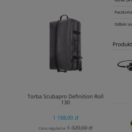
Paczkoma
Odbiór os
Produk
Torba Scubapro Definition Roll
Buty Sc
130
1 188,00 zł
1 320,00 zł
Cena regularna:
Cena