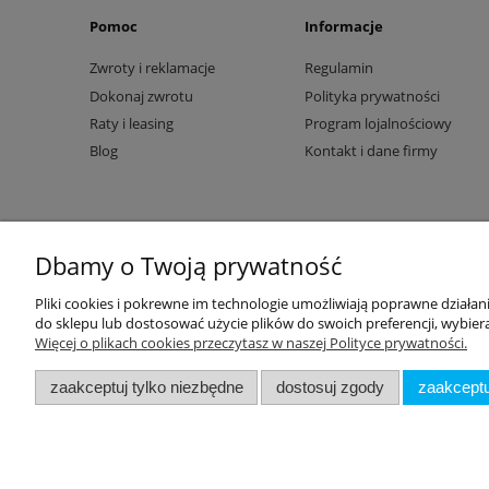
Pomoc
Informacje
Zwroty i reklamacje
Regulamin
Dokonaj zwrotu
Polityka prywatności
Raty i leasing
Program lojalnościowy
Blog
Kontakt i dane firmy
Dbamy o Twoją prywatność
Pliki cookies i pokrewne im technologie umożliwiają poprawne działa
do sklepu lub dostosować użycie plików do swoich preferencji, wybiera
Więcej o plikach cookies przeczytasz w naszej Polityce prywatności.
zaakceptuj tylko niezbędne
dostosuj zgody
zaakceptu