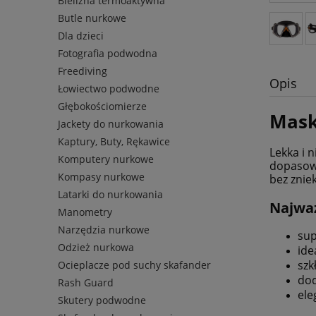
Bielizna termoaktywna
Butle nurkowe
Dla dzieci
Fotografia podwodna
Freediving
Opis
Łowiectwo podwodne
Głębokościomierze
Mask
Jackety do nurkowania
Kaptury, Buty, Rękawice
Lekka i 
Komputery nurkowe
dopasowa
Kompasy nurkowe
bez znie
Latarki do nurkowania
Najważ
Manometry
Narzędzia nurkowe
sup
Odzież nurkowa
ide
szk
Ocieplacze pod suchy skafander
dod
Rash Guard
ele
Skutery podwodne