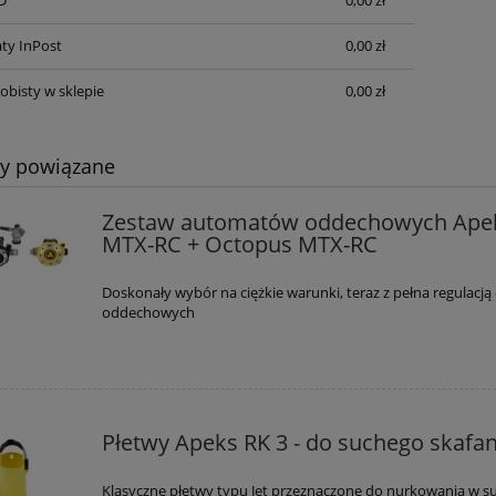
ty InPost
0,00 zł
obisty w sklepie
0,00 zł
ty powiązane
Zestaw automatów oddechowych Ape
MTX-RC + Octopus MTX-RC
Doskonały wybór na ciężkie warunki, teraz z pełna regulacj
oddechowych
ubapro DELTA 6,5 mm
Komputer Scubapro Luna 2.0 A
transmiterem
Płetwy Apeks RK 3 - do suchego skafa
319,50 zł
2 691,00 zł
355,00 zł
2 990,00 zł
 regularna:
Cena regularna:
Klasyczne płetwy typu Jet przeznaczone do nurkowania w 