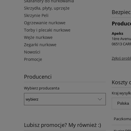
Skafandry do nurkowania
Skrzydła, płyty, uprzęże
Bezpie
Skrzynie Peli
Produc
Ogrzewanie nurkowe
Torby i plecaki nurkowe
Apeks
Węże nurkowe
1ère Avenu
06513 CARR
Zegarki nurkowe
Nowości
Zgłoś prob
Promocje
Producenci
Koszty
Wybierz producenta
Kraj wysyłk
Paczkoma
Lubisz promocje? My również :)
Kurier DP