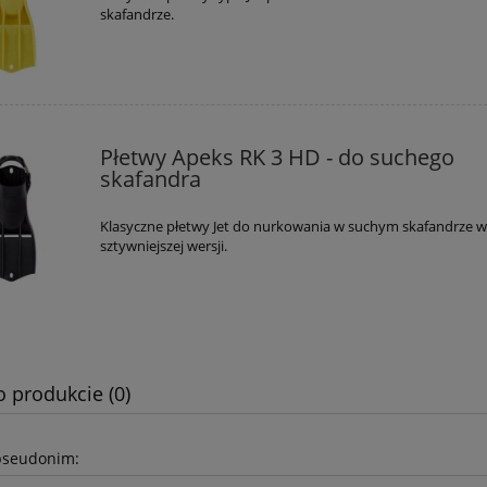
355,00 zł
2 990,00 zł
iższa cena:
Najniższa cena:
skafandrze.
do koszyka
do koszyka
Płetwy Apeks RK 3 HD - do suchego
skafandra
Klasyczne płetwy Jet do nurkowania w suchym skafandrze w c
sztywniejszej wersji.
o produkcie (0)
pseudonim: