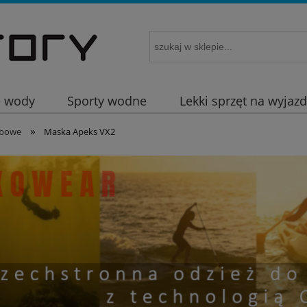
e wody
Sporty wodne
Lekki sprzęt na wyjaz
»
ybowe
Maska Apeks VX2