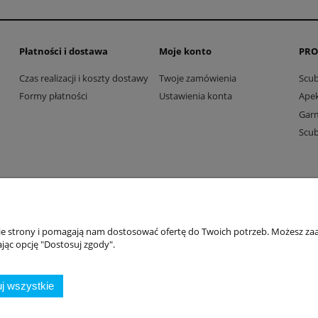
Płatności i dostawa
Moje konto
PRO
Czas realizacji i koszty dostawy
Twoje zamówienia
Scu
Formy płatności
Ustawienia konta
Ape
Gar
Scu
Dive Factory 24
-
aleja 29 Listopada 165
-
31-236
Kraków
nie strony i pomagają nam dostosować ofertę do Twoich potrzeb. Możesz zaa
woj. małopolskie - NIP 9452184931
jąc opcję "Dostosuj zgody".
tel.
12 418 39 59
-
sklep@divefactory24.pl
Sklep internetowy Shoper.pl
j wszystkie