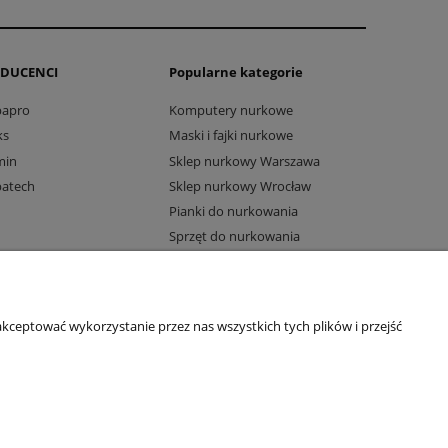
DUCENCI
Popularne kategorie
bapro
Komputery nurkowe
ks
Maski i fajki nurkowe
min
Sklep nurkowy Warszawa
batech
Sklep nurkowy Wrocław
Pianki do nurkowania
Sprzęt do nurkowania
Komputery Suunto
kceptować wykorzystanie przez nas wszystkich tych plików i przejść