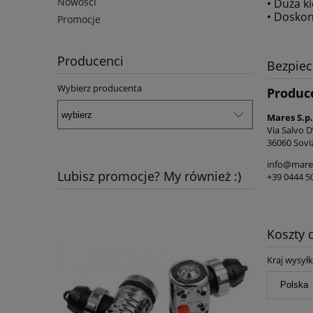
Nowości
• Duża k
• Doskon
Promocje
Producenci
Bezpie
Wybierz producenta
Produc
Mares S.p.
Via Salvo D
36060 Sovi
info@mare
Lubisz promocje? My również :)
+39 0444 5
Koszty
Kraj wysyłk