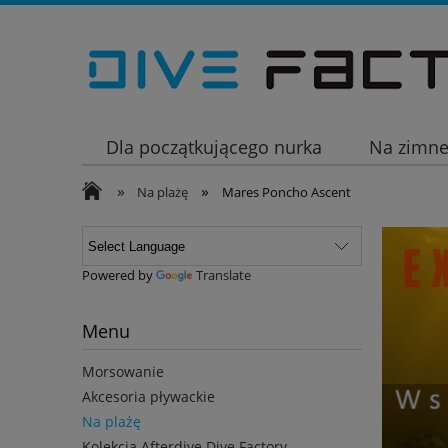
Dla początkującego nurka
Na zimn
»
»
Wakacje
Na plażę
Mares Poncho Ascent
Powered by
Translate
Menu
Morsowanie
Akcesoria pływackie
Na plażę
Kolekcja Afterdive Dive Factory