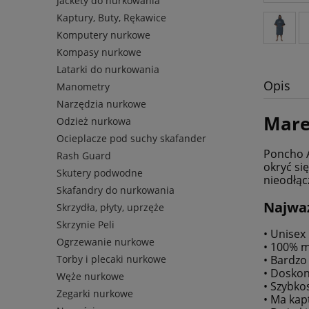
Jackety do nurkowania
Kaptury, Buty, Rękawice
Komputery nurkowe
Kompasy nurkowe
Latarki do nurkowania
Opis
Manometry
Narzędzia nurkowe
Mare
Odzież nurkowa
Ocieplacze pod suchy skafander
Poncho A
Rash Guard
okryć si
Skutery podwodne
nieodłą
Skafandry do nurkowania
Najważ
Skrzydła, płyty, uprzęże
Skrzynie Peli
• Unisex
Ogrzewanie nurkowe
• 100% m
Torby i plecaki nurkowe
• Bardzo 
• Doskon
Węże nurkowe
• Szybk
Zegarki nurkowe
• Ma kap