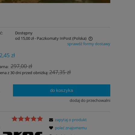
ć:
Dostępny
od 15,00 zł
- Paczkomaty InPost
(Polska)
sprawdź formy dostawy
Cena nie zawiera ewentualnych kosztów
2,45 zł
płatności
297,00 zł
arna:
247,35 zł
cena z 30 dni przed obniżką:
do koszyka
.
dodaj do przechowalni
zapytaj o produkt
:
poleć znajomemu