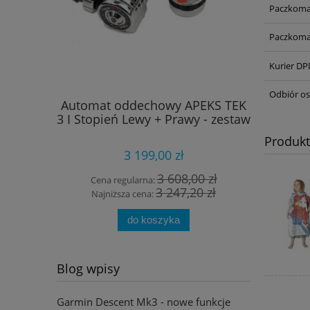
Paczkoma
Paczkoma
Kurier DP
Odbiór os
Automat oddechowy APEKS TEK
Szkło op
3 I Stopień Lewy + Prawy - zestaw
Produk
3 199,00 zł
3 608,00 zł
Cena regularna:
Cena
3 247,20 zł
Najniższa cena:
Najn
do koszyka
Blog wpisy
Garmin Descent Mk3 - nowe funkcje