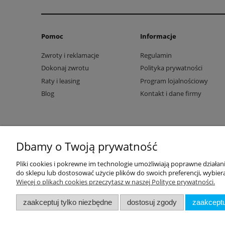
Pomoc
Informacje
Zwroty i reklamacje
Regulamin
Dokonaj zwrotu
Polityka prywatności
Raty i leasing
Program lojalnościowy
Blog
Kontakt i dane firmy
Dbamy o Twoją prywatność
Pliki cookies i pokrewne im technologie umożliwiają poprawne działa
do sklepu lub dostosować użycie plików do swoich preferencji, wybiera
Więcej o plikach cookies przeczytasz w naszej Polityce prywatności.
zaakceptuj tylko niezbędne
dostosuj zgody
zaakceptu