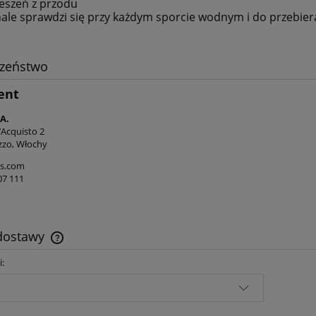
ieszeń z przodu
ale sprawdzi się przy każdym sporcie wodnym i do przebier
czeństwo
ent
A.
’Acquisto 2
zzo, Włochy
s.com
07 111
 dostawy
i:
Cena nie zawiera ewentualnych kosztów
płatności