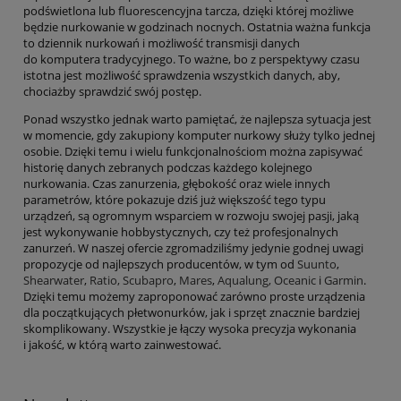
podświetlona lub fluorescencyjna tarcza, dzięki której możliwe
będzie nurkowanie w godzinach nocnych. Ostatnia ważna funkcja
to dziennik nurkowań i możliwość transmisji danych
do komputera tradycyjnego. To ważne, bo z perspektywy czasu
istotna jest możliwość sprawdzenia wszystkich danych, aby,
chociażby sprawdzić swój postęp.
Ponad wszystko jednak warto pamiętać, że najlepsza sytuacja jest
w momencie, gdy zakupiony komputer nurkowy służy tylko jednej
osobie. Dzięki temu i wielu funkcjonalnościom można zapisywać
historię danych zebranych podczas każdego kolejnego
nurkowania. Czas zanurzenia, głębokość oraz wiele innych
parametrów, które pokazuje dziś już większość tego typu
urządzeń, są ogromnym wsparciem w rozwoju swojej pasji, jaką
jest wykonywanie hobbystycznych, czy też profesjonalnych
zanurzeń. W naszej ofercie zgromadziliśmy jedynie godnej uwagi
propozycje od najlepszych producentów, w tym od
Suunto
,
Shearwater
,
Ratio,
Scubapro
,
Mares
,
Aqualung,
Oceanic
i
Garmin
.
Dzięki temu możemy zaproponować zarówno proste urządzenia
dla początkujących płetwonurków, jak i sprzęt znacznie bardziej
skomplikowany. Wszystkie je łączy wysoka precyzja wykonania
i jakość, w którą warto zainwestować.