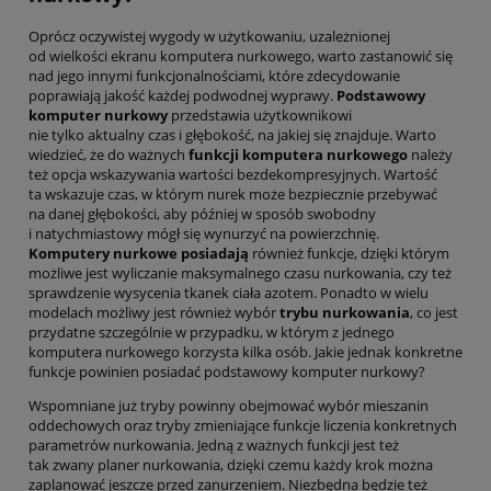
Oprócz oczywistej wygody w użytkowaniu, uzależnionej
od wielkości ekranu komputera nurkowego, warto zastanowić się
nad jego innymi funkcjonalnościami, które zdecydowanie
poprawiają jakość każdej podwodnej wyprawy.
Podstawowy
komputer nurkowy
przedstawia użytkownikowi
nie tylko aktualny czas i głębokość, na jakiej się znajduje. Warto
wiedzieć, że do ważnych
funkcji komputera nurkowego
należy
też opcja wskazywania wartości bezdekompresyjnych. Wartość
ta wskazuje czas, w którym nurek może bezpiecznie przebywać
na danej głębokości, aby później w sposób swobodny
i natychmiastowy mógł się wynurzyć na powierzchnię.
Komputery nurkowe posiadają
również funkcje, dzięki którym
możliwe jest wyliczanie maksymalnego czasu nurkowania, czy też
sprawdzenie wysycenia tkanek ciała azotem. Ponadto w wielu
modelach możliwy jest również wybór
trybu nurkowania
, co jest
przydatne szczególnie w przypadku, w którym z jednego
komputera nurkowego korzysta kilka osób. Jakie jednak konkretne
funkcje powinien posiadać podstawowy komputer nurkowy?
Wspomniane już tryby powinny obejmować wybór mieszanin
oddechowych oraz tryby zmieniające funkcje liczenia konkretnych
parametrów nurkowania. Jedną z ważnych funkcji jest też
tak zwany planer nurkowania, dzięki czemu każdy krok można
zaplanować jeszcze przed zanurzeniem. Niezbędna będzie też