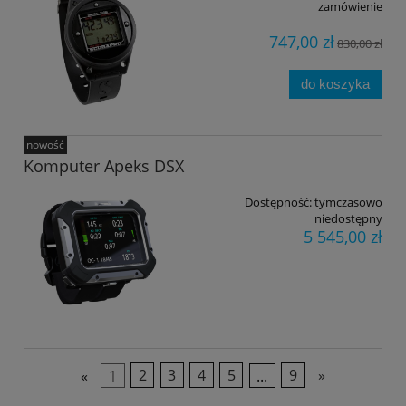
zamówienie
747,00 zł
830,00 zł
do koszyka
nowość
Komputer Apeks DSX
Dostępność:
tymczasowo
niedostępny
5 545,00 zł
«
1
2
3
4
5
...
9
»