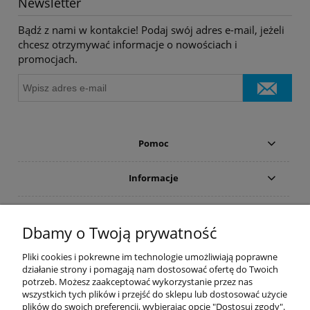
Newsletter
Bądź z nami w kontakcie! Podaj swój adres e-mail, jeżeli
chcesz otrzymywać informacje o nowościach i
promocjach.
Pomoc
Informacje
Płatności i dostawa
Dbamy o Twoją prywatność
Moje konto
Pliki cookies i pokrewne im technologie umożliwiają poprawne
działanie strony i pomagają nam dostosować ofertę do Twoich
potrzeb. Możesz zaakceptować wykorzystanie przez nas
PRODUCENCI
wszystkich tych plików i przejść do sklepu lub dostosować użycie
plików do swoich preferencji, wybierając opcję "Dostosuj zgody".