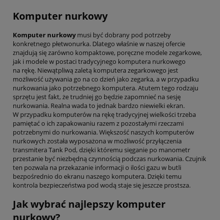
Komputer nurkowy
Komputer nurkowy
musi być dobrany pod potrzeby
konkretnego płetwonurka. Dlatego właśnie w naszej ofercie
znajdują się zarówno kompaktowe, poręczne modele zegarkowe,
jak i modele w postaci tradycyjnego komputera nurkowego
na rękę. Niewątpliwą zaletą komputera zegarkowego jest
możliwość używania go na co dzień jako zegarka, a w przypadku
nurkowania jako potrzebnego komputera. Atutem tego rodzaju
sprzętu jest fakt, że trudniej go będzie zapomnieć na sesję
nurkowania. Realna wada to jednak bardzo niewielki ekran.
W przypadku komputerów na rękę tradycyjnej wielkości trzeba
pamiętać o ich zapakowaniu razem z pozostałymi rzeczami
potrzebnymi do nurkowania. Większość naszych komputerów
nurkowych została wyposażona w możliwość przyłączenia
transmitera Tank Pod, dzięki któremu sięganie po manometr
przestanie być niezbędną czynnością podczas nurkowania. Czujnik
ten pozwala na przekazanie informacji o ilości gazu w butli
bezpośrednio do ekranu naszego komputera. Dzięki temu
kontrola bezpieczeństwa pod wodą staje się jeszcze prostsza.
Jak wybrać najlepszy komputer
nurkowy?