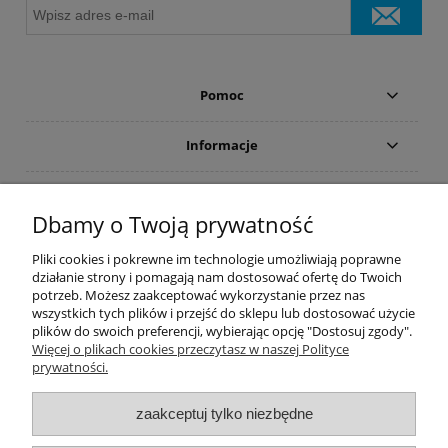
Pomoc
Informacje
Płatności i dostawa
Dbamy o Twoją prywatność
Moje konto
Pliki cookies i pokrewne im technologie umożliwiają poprawne
działanie strony i pomagają nam dostosować ofertę do Twoich
potrzeb. Możesz zaakceptować wykorzystanie przez nas
PRODUCENCI
wszystkich tych plików i przejść do sklepu lub dostosować użycie
plików do swoich preferencji, wybierając opcję "Dostosuj zgody".
Popularne kategorie
Więcej o plikach cookies przeczytasz w naszej Polityce
prywatności.
Dive Factory 24
-
aleja 29 Listopada 165
-
31-236
Kraków
zaakceptuj tylko niezbędne
woj. małopolskie - NIP 9452184931
tel.
12 418 39 59
-
sklep@divefactory24.pl