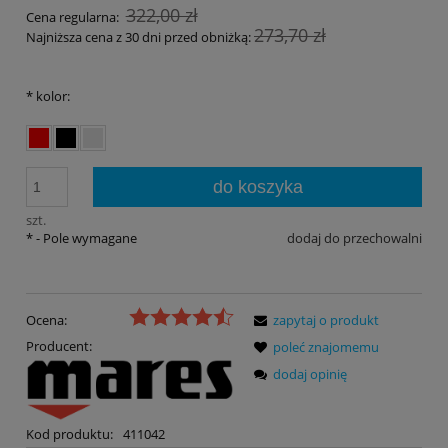
322,00 zł
Cena regularna:
273,70 zł
Najniższa cena z 30 dni przed obniżką:
*
kolor:
do koszyka
szt.
*
- Pole wymagane
dodaj do przechowalni
Ocena:
zapytaj o produkt
Producent:
poleć znajomemu
dodaj opinię
Kod produktu:
411042