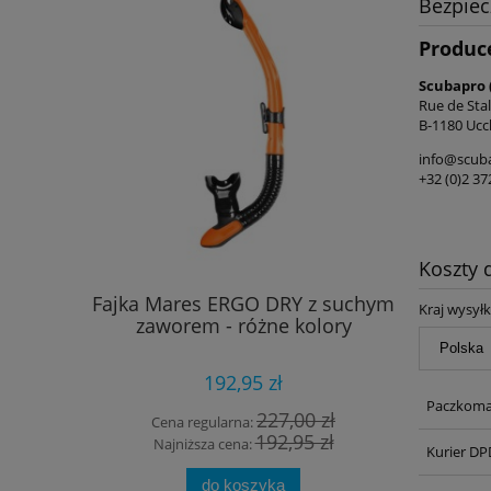
Bezpie
Produc
Scubapro 
Rue de Stal
B-1180 Uccl
info@scub
+32 (0)2 37
Koszty
Fajka Mares ERGO DRY z suchym
Buty S
Kraj wysyłk
zaworem - różne kolory
192,95 zł
Paczkoma
227,00 zł
Cena regularna:
Cena
192,95 zł
Najniższa cena:
Najn
Kurier DP
do koszyka