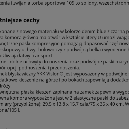
enia i zwijania torba sportowa 105 to solidny, wszechstr
niejsze cechy
onane z nowego materiału w kolorze denim blue z czarną
a komora główna ma otwór w kształcie litery U umożliwiają
nętrzne paski kompresyjne pomagają dopasować częściowy ł
eskopowy uchwyt holowniczy z podwójną belką i wymienne 
żliwiają łatwy transport.
ne i dolne uchwyty do noszenia oraz podwójne paski mary
ór opcji podnoszenia i przenoszenia.
ek błyskawiczny YKK Vislon® jest wyposażony w podwójne suw
atkowe kieszenie na górze i po bokach zapewniają dodatko
róży.
nętrzna płaska kieszeń zapinana na zamek zapewnia wygo
wna komora wyposażona jest w 2 elastyczne paski do zabezp
iary (przybliżone): 29,5 x 13,8 x 15,7 cala/75 x 35 x 40 cm. W
ona/105 l.