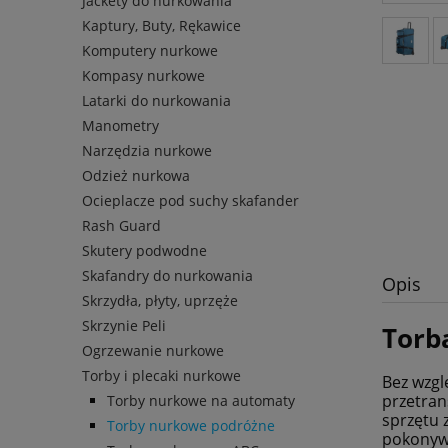
Jackety do nurkowania
Kaptury, Buty, Rękawice
Komputery nurkowe
Kompasy nurkowe
Latarki do nurkowania
Manometry
Narzędzia nurkowe
Odzież nurkowa
Ocieplacze pod suchy skafander
Rash Guard
Skutery podwodne
Skafandry do nurkowania
Opis
Skrzydła, płyty, uprzęże
Skrzynie Peli
Torb
Ogrzewanie nurkowe
Torby i plecaki nurkowe
Bez wzgl
przetran
Torby nurkowe na automaty
sprzętu 
Torby nurkowe podróżne
pokonywa