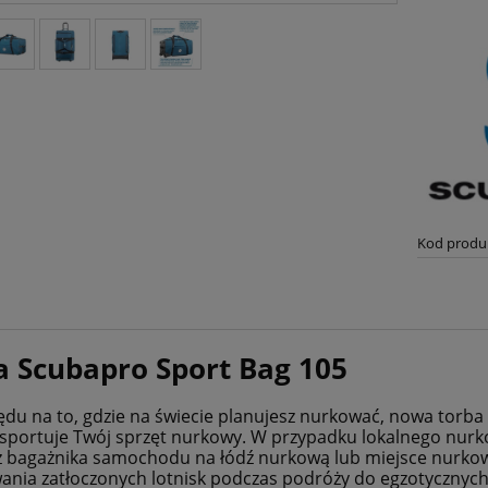
Kod produ
a Scubapro Sport Bag 105
ędu na to, gdzie na świecie planujesz nurkować, nowa torba
sportuje Twój sprzęt nurkowy. W przypadku lokalnego nurk
z bagażnika samochodu na łódź nurkową lub miejsce nurko
nia zatłoczonych lotnisk podczas podróży do egzotycznych