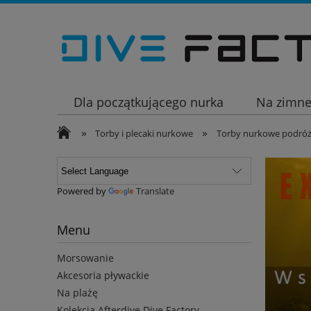
Dla początkującego nurka
Na zimn
»
»
Wakacje
Torby i plecaki nurkowe
Torby nurkowe podró
Powered by
Translate
Menu
Morsowanie
Akcesoria pływackie
Na plażę
Kolekcja Afterdive Dive Factory