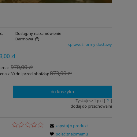
ć:
Dostępny na zamówienie
Darmowa
sprawdź formy dostawy
ualnych kosztów
3,00 zł
970,00 zł
arna:
873,00 zł
cena z 30 dni przed obniżką:
do koszyka
.
Zyskujesz
1
pkt [
?
]
dodaj do przechowalni
zapytaj o produkt
:
poleć znajomemu