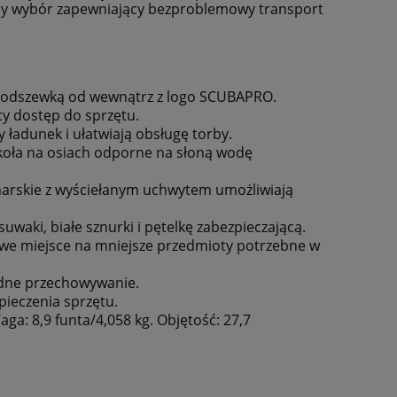
onny wybór zapewniający bezproblemowy transport
 podszewką od wewnątrz z logo SCUBAPRO.
cy dostęp do sprzętu.
adunek i ułatwiają obsługę torby.
koła na osiach odporne na słoną wodę
narskie z wyściełanym uchwytem umożliwiają
aki, białe sznurki i pętelkę zabezpieczającą.
we miejsce na mniejsze przedmioty potrzebne w
dne przechowywanie.
ieczenia sprzętu.
aga: 8,9 funta/4,058 kg. Objętość: 27,7