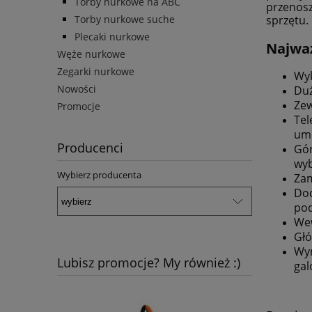
Torby nurkowe na ABC
przenosz
Torby nurkowe suche
sprzętu.
Plecaki nurkowe
Najważ
Węże nurkowe
Zegarki nurkowe
Wyk
Nowości
Duż
Zew
Promocje
Tel
umo
Producenci
Gór
wyb
Wybierz producenta
Zam
Dod
pod
Wew
Głó
Wym
Lubisz promocje? My również :)
gal