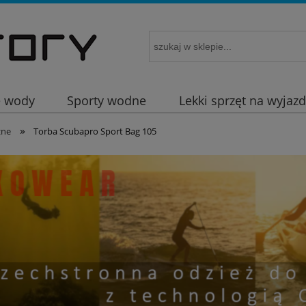
e wody
Sporty wodne
Lekki sprzęt na wyjaz
»
żne
Torba Scubapro Sport Bag 105