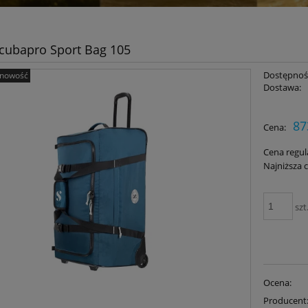
cubapro Sport Bag 105
Dostępnoś
nowość
Dostawa:
Cena nie zawiera ewent
87
Cena:
płatności
Cena regul
Najniższa 
szt
Ocena:
Producent