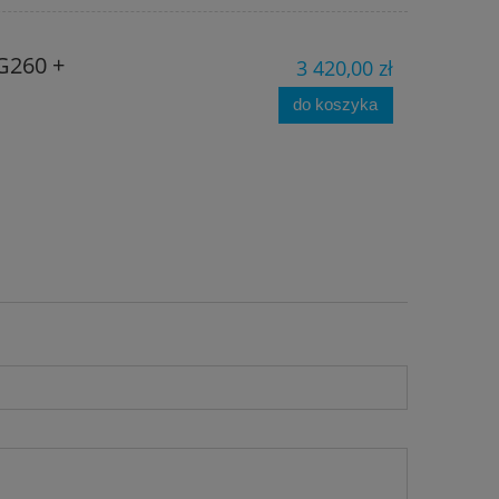
G260 +
3 420,00 zł
do koszyka