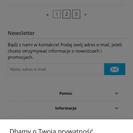
«
1
2
3
»
Newsletter
Bądź z nami w kontakcie! Podaj swój adres e-mail, jeżeli
chcesz otrzymywać informacje o nowościach i
promocjach.
Pomoc
Informacje
Płatności i dostawa
Dbamy o Twoją prywatność